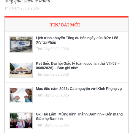
tổng quát Sách lễ Rôma
Thứ Năm 26.02.2026
TIN/ BÀI MỚI
Lịch trình chuyến Tông du bốn ngày của Đức Lêô
XIV tại Pháp
Thứ Bảy 08.08.2026
Kết thúc Đại hội Giáo lý toàn quốc lần thứ VII (03 –
06/8/2026) – Bản ghi nhớ
Thứ Bảy 08.08.2026
Mục tiêu năm 2026: Cầu nguyện với Kinh Phụng vụ
Thứ Bảy 08.08.2026
Gx. Hải Lâm: Mừng kính Thánh Đaminh – Bổn mạng
Giáo họ Đaminh
Thứ Bảy 08.08.2026