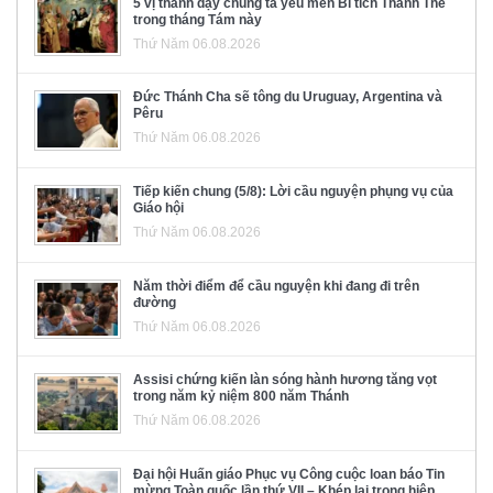
5 vị thánh dạy chúng ta yêu mến Bí tích Thánh Thể
trong tháng Tám này
Thứ Năm 06.08.2026
Đức Thánh Cha sẽ tông du Uruguay, Argentina và
Pêru
Thứ Năm 06.08.2026
Tiếp kiến chung (5/8): Lời cầu nguyện phụng vụ của
Giáo hội
Thứ Năm 06.08.2026
Năm thời điểm để cầu nguyện khi đang đi trên
đường
Thứ Năm 06.08.2026
Assisi chứng kiến làn sóng hành hương tăng vọt
trong năm kỷ niệm 800 năm Thánh
Thứ Năm 06.08.2026
Đại hội Huấn giáo Phục vụ Công cuộc loan báo Tin
mừng Toàn quốc lần thứ VII – Khép lại trong hiệp