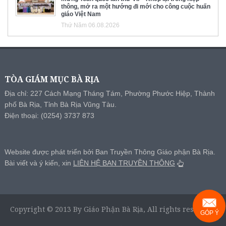
thông, mở ra một hướng đi mới cho công cuộc huấn
giáo Việt Nam
Thứ Năm 06.08.2026
TÒA GIÁM MỤC BÀ RỊA
Địa chỉ: 227 Cách Mạng Tháng Tám, Phường Phước Hiệp, Thành
phố Bà Rịa, Tỉnh Bà Rịa Vũng Tàu.
Điện thoại: (0254) 3737 873
Website được phát triển bởi Ban Truyền Thông Giáo phận Bà Rịa.
Bài viết và ý kiến, xin
LIÊN HỆ BAN TRUYỀN THÔNG
Copyright © 2013 By Giáo Phận Bà Rịa, All rights reserved.
GÓP Ý