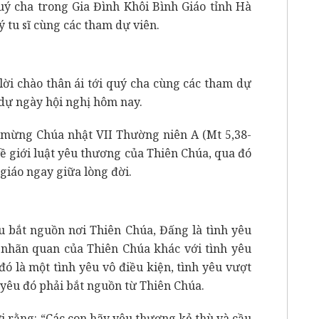
uý cha trong Gia Đình Khôi Bình Giáo tỉnh Hà
 tu sĩ cùng các tham dự viên.
 lời chào thân ái tới quý cha cùng các tham dự
 dự ngày hội nghị hôm nay.
in mừng Chúa nhật VII Thường niên A (Mt 5,38-
ề giới luật yêu thương của Thiên Chúa, qua đó
 giáo ngay giữa lòng đời.
u bắt nguồn nơi Thiên Chúa, Đấng là tình yêu
ới nhãn quan của Thiên Chúa khác với tình yêu
đó là một tình yêu vô điều kiện, tình yêu vượt
 yêu đó phải bắt nguồn từ Thiên Chúa.
i rằng: “Các con hãy yêu thương kẻ thù và cầu