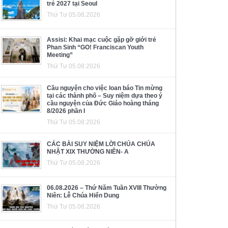
trẻ 2027 tại Seoul
Thứ Tư 05.08.2026
Assisi: Khai mạc cuộc gặp gỡ giới trẻ
Phan Sinh “GO! Franciscan Youth
Meeting”
Thứ Tư 05.08.2026
Cầu nguyện cho việc loan báo Tin mừng
tại các thành phố – Suy niệm dựa theo ý
cầu nguyện của Đức Giáo hoàng tháng
8/2026 phần I
Thứ Tư 05.08.2026
CÁC BÀI SUY NIỆM LỜI CHÚA CHÚA
NHẬT XIX THƯỜNG NIÊN- A
Thứ Tư 05.08.2026
06.08.2026 – Thứ Năm Tuần XVIII Thường
Niên: Lễ Chúa Hiển Dung
Thứ Tư 05.08.2026