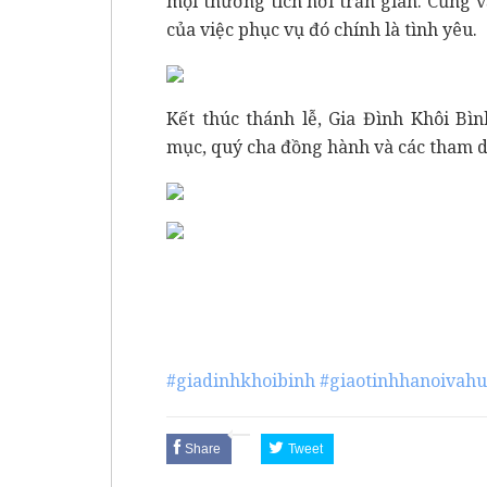
mọi thương tích nơi trần gian. Cũng 
của việc phục vụ đó chính là tình yêu.
Kết thúc thánh lễ, Gia Đình Khôi B
mục, quý cha đồng hành và các tham d
#giadinhkhoibinh
#giaotinhhanoivah
Share
Tweet