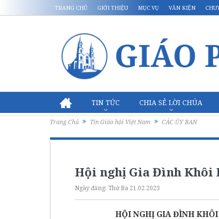
TRANG CHỦ
GIỚI THIỆU
MỤC VỤ
VĂN KIỆN
CHU
TIN TỨC
CHIA SẺ LỜI CHÚA
Trang Chủ
Tin Giáo hội Việt Nam
CÁC ỦY BAN
Hội nghị Gia Đình Khôi 
Ngày đăng:
Thứ Ba 21.02.2023
HỘI NGHỊ GIA ĐÌNH KHÔI