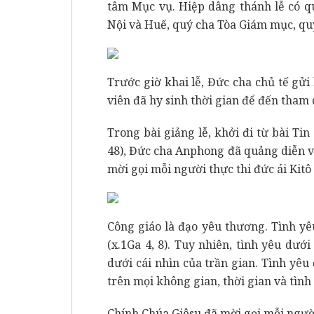
tâm Mục vụ. Hiệp dâng thánh lễ có q
Nội và Huế, quý cha Tòa Giám mục, quý
Trước giờ khai lễ, Đức cha chủ tế gửi
viên đã hy sinh thời gian để đến tham
Trong bài giảng lễ, khởi đi từ bài T
48), Đức cha Anphong đã quảng diễn v
mời gọi mỗi người thực thi đức ái Kitô
Công giáo là đạo yêu thương. Tình yê
(x.1Ga 4, 8). Tuy nhiên, tình yêu dư
dưới cái nhìn của trần gian. Tình yêu 
trên mọi không gian, thời gian và tình
Chính Chúa Giêsu đã mời gọi mỗi ngườ