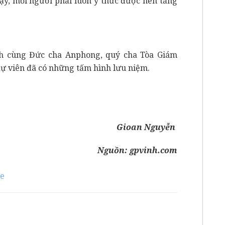
vậy, mỗi người phải luôn ý thức được nền tảng
ình cùng Đức cha Anphong, quý cha Tòa Giám
ự viên đã có những tấm hình lưu niệm.
Gioan Nguyễn
Nguồn:
gpvinh.com
ue