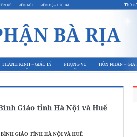
Thứ nă
YÊN ĐỀ
LIÊN KẾT
LIÊN HỆ – GỬI BÀI
THÁNH KINH – GIÁO LÝ
PHỤNG VỤ
HÔN NHÂN – GIA
Bình Giáo tỉnh Hà Nội và Huế
 BÌNH GIÁO TỈNH HÀ NỘI VÀ HUẾ