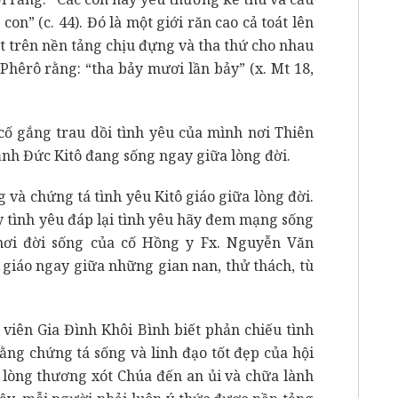
n” (c. 44). Đó là một giới răn cao cả toát lên
ặt trên nền tảng chịu đựng và tha thứ cho nhau
 Phêrô rằng: “tha bảy mươi lần bảy” (x. Mt 18,
cố gắng trau dồi tình yêu của mình nơi Thiên
ảnh Đức Kitô đang sống ngay giữa lòng đời.
và chứng tá tình yêu Kitô giáo giữa lòng đời.
y tình yêu đáp lại tình yêu hãy đem mạng sống
nơi đời sống của cố Hồng y Fx. Nguyễn Văn
 giáo ngay giữa những gian nan, thử thách, tù
 viên Gia Đình Khôi Bình biết phản chiếu tình
ằng chứng tá sống và linh đạo tốt đẹp của hội
a lòng thương xót Chúa đến an ủi và chữa lành