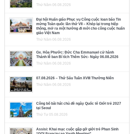
Thứ Năm 06.08.2026
Đại hội Huấn giáo Phục vụ Công cuộc loan báo Tin
mừng Toàn quốc lần thứ VII – Khép lại trong hiệp
thông, mở ra một hướng đi mới cho công cuộc huấn
giáo Việt Nam
Thứ Năm 06.08.2026
Gx. Hòa Phước: Đức Cha Emmanuel cử hành
Thánh lễ ban Bí tích Thêm Sức- Ngày 06.08.2026
Thứ Năm 06.08.2026
07.08.2026 – Thứ Sáu Tuần XVIII Thường Niên
Thứ Năm 06.08.2026
Công bố bài hát chủ đề ngày Quốc tế Giới trẻ 2027
tại Seoul
Thứ Tư 05.08.2026
Assisi: Khai mạc cuộc gặp gỡ giới trẻ Phan Sinh
“GO! Franciscan Youth Meeting”