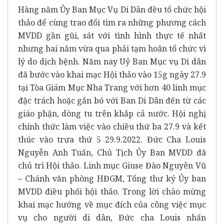
Hàng năm Ủy Ban Mục Vụ Di Dân đều tổ chức hội
thảo để cùng trao đổi tìm ra những phương cách
MVDD gần gũi, sát với tình hình thực tế nhất
nhưng hai năm vừa qua phải tạm hoãn tổ chức vì
lý do dịch bệnh. Năm nay Uỷ Ban Mục vụ Di dân
đã bước vào khai mạc Hội thảo vào 15g ngày 27.9
tại Tòa Giám Mục Nha Trang với hơn 40 linh mục
đặc trách hoặc gắn bó với Ban Di Dân đến từ các
giáo phận, dòng tu trên khắp cả nước. Hội nghị
chính thức làm việc vào chiều thứ ba 27.9 và kết
thúc vào trưa thứ 5 29.9.2022. Đức Cha Louis
Nguyễn Anh Tuấn, Chủ Tịch Ủy Ban MVDD đã
chủ trì Hội thảo. Linh mục Giuse Đào Nguyên Vũ
– Chánh văn phòng HĐGM, Tổng thư ký Ủy ban
MVDD điều phối hội thảo. Trong lời chào mừng
khai mạc hướng về mục đích của công việc mục
vụ cho người di dân, Đức cha Louis nhấn