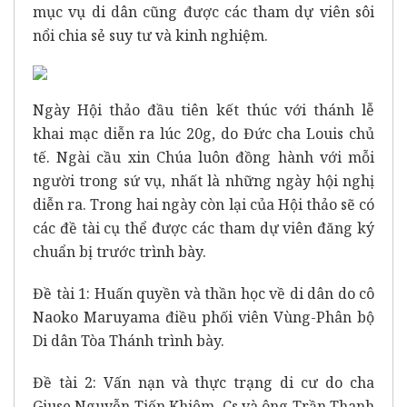
mục vụ di dân cũng được các tham dự viên sôi
nổi chia sẻ suy tư và kinh nghiệm.
Ngày Hội thảo đầu tiên kết thúc với thánh lễ
khai mạc diễn ra lúc 20g, do Đức cha Louis chủ
tế. Ngài cầu xin Chúa luôn đồng hành với mỗi
người trong sứ vụ, nhất là những ngày hội nghị
diễn ra. Trong hai ngày còn lại của Hội thảo sẽ có
các đề tài cụ thể được các tham dự viên đăng ký
chuẩn bị trước trình bày.
Đề tài 1: Huấn quyền và thần học về di dân do cô
Naoko Maruyama điều phối viên Vùng-Phân bộ
Di dân Tòa Thánh trình bày.
Đề tài 2: Vấn nạn và thực trạng di cư do cha
Giuse Nguyễn Tiến Khiêm, Cs và ông Trần Thanh