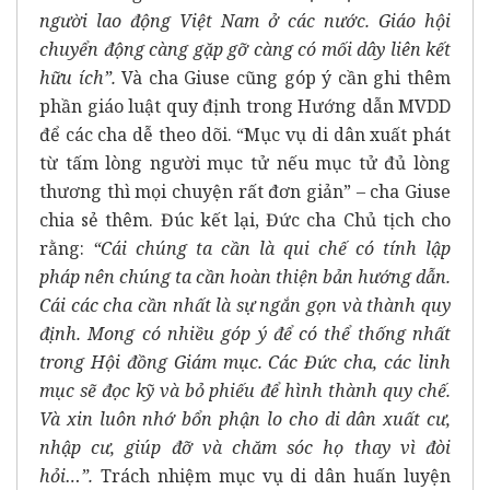
người lao động Việt Nam ở các nước. Giáo hội
chuyển động càng gặp gỡ càng có mối dây liên kết
hữu ích”.
Và cha Giuse cũng góp ý cần ghi thêm
phần giáo luật quy định trong Hướng dẫn MVDD
để các cha dễ theo dõi. “Mục vụ di dân xuất phát
từ tấm lòng người mục tử nếu mục tử đủ lòng
thương thì mọi chuyện rất đơn giản” – cha Giuse
chia sẻ thêm. Đúc kết lại, Đức cha Chủ tịch cho
rằng:
“Cái chúng ta cần là qui chế có tính lập
pháp nên chúng ta cần hoàn thiện bản hướng dẫn.
Cái các cha cần nhất là sự ngắn gọn và thành quy
định. Mong có nhiều góp ý để có thể thống nhất
trong Hội đồng Giám mục. Các Đức cha, các linh
mục sẽ đọc kỹ và bỏ phiếu để hình thành quy chế.
Và xin luôn nhớ bổn phận lo cho di dân xuất cư,
nhập cư, giúp đỡ và chăm sóc họ thay vì đòi
hỏi…”.
Trách nhiệm mục vụ di dân huấn luyện