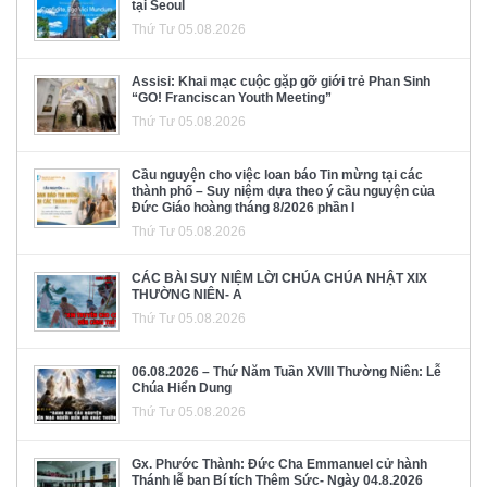
tại Seoul
Thứ Tư 05.08.2026
Assisi: Khai mạc cuộc gặp gỡ giới trẻ Phan Sinh
“GO! Franciscan Youth Meeting”
Thứ Tư 05.08.2026
Cầu nguyện cho việc loan báo Tin mừng tại các
thành phố – Suy niệm dựa theo ý cầu nguyện của
Đức Giáo hoàng tháng 8/2026 phần I
Thứ Tư 05.08.2026
CÁC BÀI SUY NIỆM LỜI CHÚA CHÚA NHẬT XIX
THƯỜNG NIÊN- A
Thứ Tư 05.08.2026
06.08.2026 – Thứ Năm Tuần XVIII Thường Niên: Lễ
Chúa Hiển Dung
Thứ Tư 05.08.2026
Gx. Phước Thành: Đức Cha Emmanuel cử hành
Thánh lễ ban Bí tích Thêm Sức- Ngày 04.8.2026