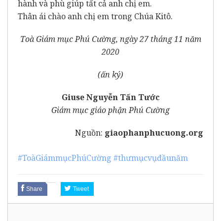
hành và phù giúp tất cả anh chị em.
Thân ái chào anh chị em trong Chúa Kitô.
Toà Giám mục Phú Cường, ngày 27 tháng 11 năm
2020
(ấn ký)
Giuse Nguyễn Tấn Tước
Giám mục giáo phận Phú Cường
Nguồn:
giaophanphucuong.org
#ToàGiámmụcPhúCường
#thưmụcvụđầunăm
Share
Tweet