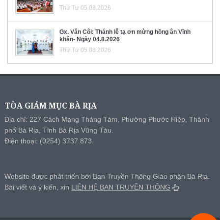
Thứ Tư 05.08.2026
Gx. Văn Côi: Thánh lễ tạ ơn mừng hồng ân Vĩnh
khấn- Ngày 04.8.2026
Thứ Tư 05.08.2026
TÒA GIÁM MỤC BÀ RỊA
Địa chỉ: 227 Cách Mạng Tháng Tám, Phường Phước Hiệp, Thành
phố Bà Rịa, Tỉnh Bà Rịa Vũng Tàu.
Điện thoại: (0254) 3737 873
Website được phát triển bởi Ban Truyền Thông Giáo phận Bà Rịa.
Bài viết và ý kiến, xin
LIÊN HỆ BAN TRUYỀN THÔNG