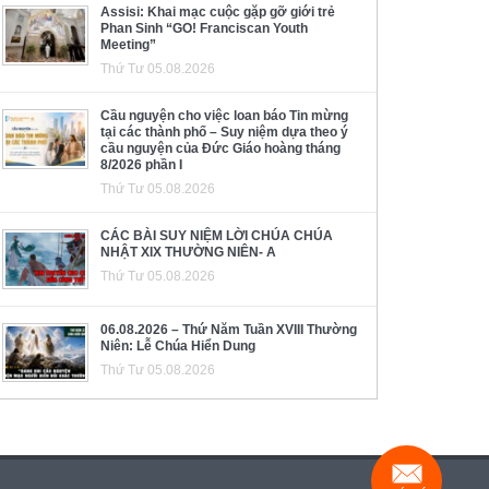
Assisi: Khai mạc cuộc gặp gỡ giới trẻ
Phan Sinh “GO! Franciscan Youth
Meeting”
Thứ Tư 05.08.2026
Cầu nguyện cho việc loan báo Tin mừng
tại các thành phố – Suy niệm dựa theo ý
cầu nguyện của Đức Giáo hoàng tháng
8/2026 phần I
Thứ Tư 05.08.2026
CÁC BÀI SUY NIỆM LỜI CHÚA CHÚA
NHẬT XIX THƯỜNG NIÊN- A
Thứ Tư 05.08.2026
06.08.2026 – Thứ Năm Tuần XVIII Thường
Niên: Lễ Chúa Hiển Dung
Thứ Tư 05.08.2026