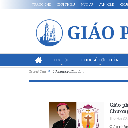
TRANG CHỦ
GIỚI THIỆU
MỤC VỤ
VĂN KIỆN
CHU
TIN TỨC
CHIA SẺ LỜI CHÚA
Trang Chủ
#thưmụcvụđầunăm
Giáo p
Chương
Thứ Hai 30
Giáo phận