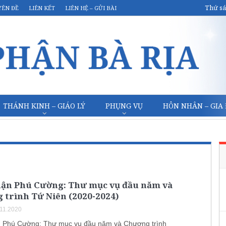
Thứ sá
YÊN ĐỀ
LIÊN KẾT
LIÊN HỆ – GỬI BÀI
THÁNH KINH – GIÁO LÝ
PHỤNG VỤ
HÔN NHÂN – GIA
hận Phú Cường: Thư mục vụ đầu năm và
 trình Tứ Niên (2020-2024)
.11.2020
 Phú Cường: Thư mục vụ đầu năm và Chương trình