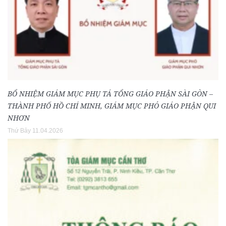
BỔ NHIỆM GIÁM MỤC PHỤ TÁ TỔNG GIÁO PHẬN SÀI GÒN –
THÀNH PHỐ HỒ CHÍ MINH, GIÁM MỤC PHÓ GIÁO PHẬN QUI
NHƠN
Thứ Bảy 11.04.2026