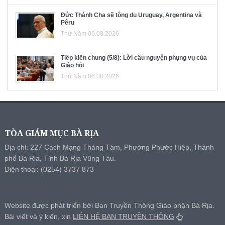
Đức Thánh Cha sẽ tông du Uruguay, Argentina và
Pêru
Thứ Năm 06.08.2026
Tiếp kiến chung (5/8): Lời cầu nguyện phụng vụ của
Giáo hội
Thứ Năm 06.08.2026
TÒA GIÁM MỤC BÀ RỊA
Địa chỉ: 227 Cách Mạng Tháng Tám, Phường Phước Hiệp, Thành
phố Bà Rịa, Tỉnh Bà Rịa Vũng Tàu.
Điện thoại: (0254) 3737 873
Website được phát triển bởi Ban Truyền Thông Giáo phận Bà Rịa.
Bài viết và ý kiến, xin
LIÊN HỆ BAN TRUYỀN THÔNG