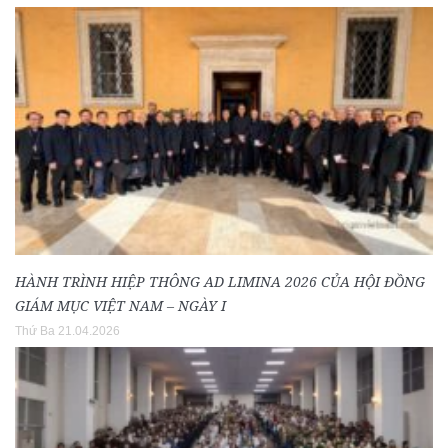
HÀNH TRÌNH HIỆP THÔNG AD LIMINA 2026 CỦA HỘI ĐỒNG
GIÁM MỤC VIỆT NAM – NGÀY I
Thứ Ba 21.04.2026