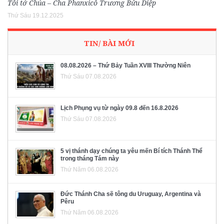
Tôi tớ Chúa – Cha Phanxicô Trương Bửu Diệp
Thứ Sáu 19.12.2025
TIN/ BÀI MỚI
08.08.2026 – Thứ Bảy Tuần XVIII Thường Niên
Thứ Sáu 07.08.2026
Lịch Phụng vụ từ ngày 09.8 đến 16.8.2026
Thứ Sáu 07.08.2026
5 vị thánh dạy chúng ta yêu mến Bí tích Thánh Thể
trong tháng Tám này
Thứ Năm 06.08.2026
Đức Thánh Cha sẽ tông du Uruguay, Argentina và
Pêru
Thứ Năm 06.08.2026