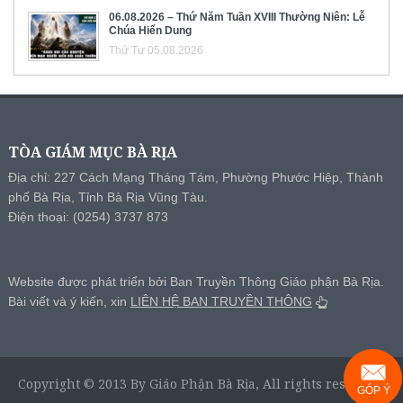
06.08.2026 – Thứ Năm Tuần XVIII Thường Niên: Lễ
Chúa Hiển Dung
Thứ Tư 05.08.2026
TÒA GIÁM MỤC BÀ RỊA
Địa chỉ: 227 Cách Mạng Tháng Tám, Phường Phước Hiệp, Thành
phố Bà Rịa, Tỉnh Bà Rịa Vũng Tàu.
Điện thoại: (0254) 3737 873
Website được phát triển bởi Ban Truyền Thông Giáo phận Bà Rịa.
Bài viết và ý kiến, xin
LIÊN HỆ BAN TRUYỀN THÔNG
Copyright © 2013 By Giáo Phận Bà Rịa, All rights reserved.
GÓP Ý