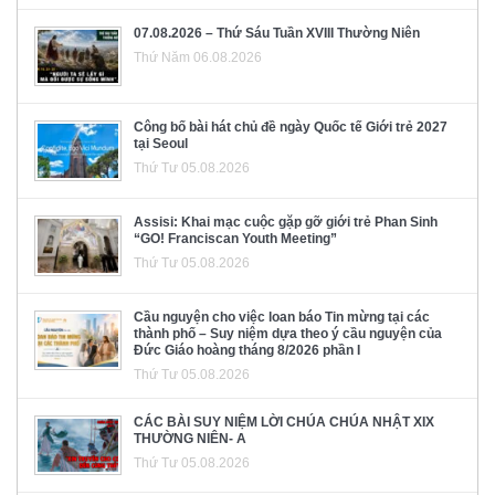
07.08.2026 – Thứ Sáu Tuần XVIII Thường Niên
Thứ Năm 06.08.2026
Công bố bài hát chủ đề ngày Quốc tế Giới trẻ 2027
tại Seoul
Thứ Tư 05.08.2026
Assisi: Khai mạc cuộc gặp gỡ giới trẻ Phan Sinh
“GO! Franciscan Youth Meeting”
Thứ Tư 05.08.2026
Cầu nguyện cho việc loan báo Tin mừng tại các
thành phố – Suy niệm dựa theo ý cầu nguyện của
Đức Giáo hoàng tháng 8/2026 phần I
Thứ Tư 05.08.2026
CÁC BÀI SUY NIỆM LỜI CHÚA CHÚA NHẬT XIX
THƯỜNG NIÊN- A
Thứ Tư 05.08.2026