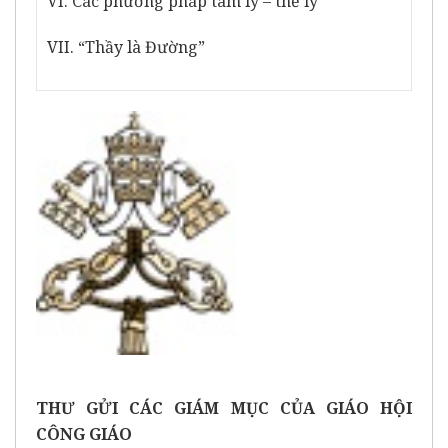
VI. Các phương pháp tâm lý – thể lý
VII. “Thầy là Đường”
THƯ GỬI CÁC GIÁM MỤC CỦA GIÁO HỘI
CÔNG GIÁO