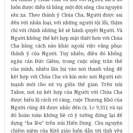
luôn được diễn tả bằng một đời sống cầu nguyện
sâu xa. Theo thánh ý Chúa Cha, Người được sai
đến với nhân loại, với những người tội lỗi, thậm
chí với chính những kẻ sẽ hành quyết Người. Và
Người không thể kết hợp mật thiết hơn với Chúa
Cha bằng cách nào khác ngoài việc vâng phục
thánh ý của Người. Tuy nhiên, điều đó không
ngăn cản Đức Giêsu, trong cuộc sống trần thế
của mình, nhiều lần lui vào nơi thanh vắng để
kết hợp với Chúa Cha và kín múc nơi Người sức
mạnh mới cho sứ vụ giữa thế gian. Trên núi
Tabor, nơi sự kết hợp của Người với Chúa Cha
được biểu lộ cách rõ ràng, cuộc Thương Khó của
Người cũng đã được nhắc đến (x. Lc 9,31); và tại
đó hoàn toàn không hề có ý tưởng dừng lại để
dựng “ba lều” trên núi Hiển Dung. Cầu nguyện
chiêm niệm của Kitô giáo luôn dẫn tới tình yêu