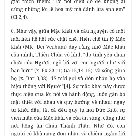
giải thích thêm: “Tôi nói điều đó để không ai
dùng những lời lẽ hoa mỹ mà đánh lừa anh em”
(Cl 2,4).
6. Như vậy, giữa Mặc khải và cầu nguyện có một
mối liên hệ hết sức chặt chẽ. Hiến chế tín lý Mặc
khải (MK- Dei Verbum) dạy rằng nhờ Mặc khải
của mình, Thiên Chúa vô hình “do tình yêu chan
chứa của Người, ngỏ lời với con người như với
bạn hữu” (x. Ex 33,11; Ga 15,14-15), và sống giữa
họ (x. Bar 3,38), để mời gọi và đón nhận họ vào
hiệp thông với Người”
[4]
. Sự mặc khải này được
thực hiện qua lời nói và hành động, luôn gắn bó
mật thiết với nhau và quy hướng về nhau; ngay
từ khởi đầu, tất cả đều quy tụ nơi Đức Kitô, sự
viên mãn của Mặc khải và của ân sủng, cũng như
nơi hồng ân Chúa Thánh Thần. Nhờ đó, con
người có khả năng đón nhận và chiêm ngắm lời