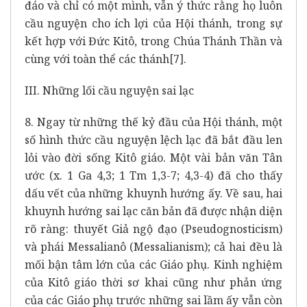
đáo và chỉ có một mình, vẫn ý thức rằng họ luôn
cầu nguyện cho ích lợi của Hội thánh, trong sự
kết hợp với Đức Kitô, trong Chúa Thánh Thần và
cùng với toàn thể các thánh
[7]
.
III. Những lối cầu nguyện sai lạc
8. Ngay từ những thế kỷ đầu của Hội thánh, một
số hình thức cầu nguyện lệch lạc đã bắt đầu len
lỏi vào đời sống Kitô giáo. Một vài bản văn Tân
ước (x. 1 Ga 4,3; 1 Tm 1,3-7; 4,3-4) đã cho thấy
dấu vết của những khuynh hướng ấy. Về sau, hai
khuynh hướng sai lạc căn bản đã được nhận diện
rõ ràng: thuyết Giả ngộ đạo (Pseudognosticism)
và phái Messalianô (Messalianism); cả hai đều là
mối bận tâm lớn của các Giáo phụ. Kinh nghiệm
của Kitô giáo thời sơ khai cũng như phản ứng
của các Giáo phụ trước những sai lầm ấy vẫn còn