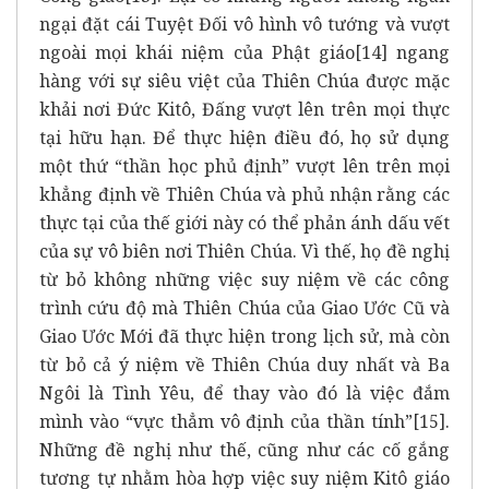
ngại đặt cái Tuyệt Đối vô hình vô tướng và vượt
ngoài mọi khái niệm của Phật giáo
[14]
ngang
hàng với sự siêu việt của Thiên Chúa được mặc
khải nơi Đức Kitô, Đấng vượt lên trên mọi thực
tại hữu hạn. Để thực hiện điều đó, họ sử dụng
một thứ “thần học phủ định” vượt lên trên mọi
khẳng định về Thiên Chúa và phủ nhận rằng các
thực tại của thế giới này có thể phản ánh dấu vết
của sự vô biên nơi Thiên Chúa. Vì thế, họ đề nghị
từ bỏ không những việc suy niệm về các công
trình cứu độ mà Thiên Chúa của Giao Ước Cũ và
Giao Ước Mới đã thực hiện trong lịch sử, mà còn
từ bỏ cả ý niệm về Thiên Chúa duy nhất và Ba
Ngôi là Tình Yêu, để thay vào đó là việc đắm
mình vào “vực thẳm vô định của thần tính”
[15]
.
Những đề nghị như thế, cũng như các cố gắng
tương tự nhằm hòa hợp việc suy niệm Kitô giáo