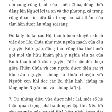
nói cùng công trình của Thiên Chúa, đồng thời
dâng lên Người lời tạ ơn và thờ phượng, cả trong
cộng đoàn tín hữu lẫn trong nơi sâu thẳm của
tâm hồn được ân sủng soi sáng.
Đó là lý do tại sao Hội thánh luôn khuyến khích
việc đọc Lời Chúa như một nguồn mạch của cầu
nguyện Kitô giáo, đồng thời cũng tha thiết mời
gọi mọi tín hữu khám phá ý nghĩa sâu xa của
Kinh thánh nhờ cầu nguyện, “để cuộc đối thoại
giữa Thiên Chúa và con người được diễn ra; vì
khi cầu nguyện, chúng ta thưa chuyện với
Người; còn khi đọc các lời thần linh, chúng ta
lắng nghe Người nói với chúng ta”
[5]
.
7. Từ những điều vừa được nhắc lại, một số hệ
luận quan trọng phát sinh ngay lập tức. Nếu lời
cầu nguyện của người Kitô hữu phải được đặt