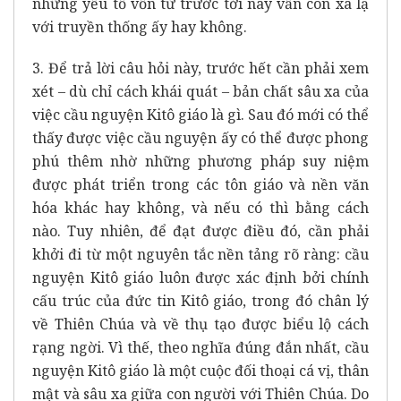
những yếu tố vốn từ trước tới nay vẫn còn xa lạ
với truyền thống ấy hay không.
3. Để trả lời câu hỏi này, trước hết cần phải xem
xét – dù chỉ cách khái quát – bản chất sâu xa của
việc cầu nguyện Kitô giáo là gì. Sau đó mới có thể
thấy được việc cầu nguyện ấy có thể được phong
phú thêm nhờ những phương pháp suy niệm
được phát triển trong các tôn giáo và nền văn
hóa khác hay không, và nếu có thì bằng cách
nào. Tuy nhiên, để đạt được điều đó, cần phải
khởi đi từ một nguyên tắc nền tảng rõ ràng: cầu
nguyện Kitô giáo luôn được xác định bởi chính
cấu trúc của đức tin Kitô giáo, trong đó chân lý
về Thiên Chúa và về thụ tạo được biểu lộ cách
rạng ngời. Vì thế, theo nghĩa đúng đắn nhất, cầu
nguyện Kitô giáo là một cuộc đối thoại cá vị, thân
mật và sâu xa giữa con người với Thiên Chúa. Do