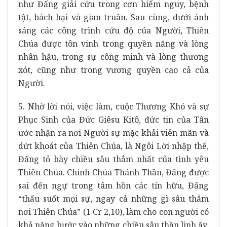
như Đấng giải cứu trong cơn hiểm nguy, bệnh
tật, bách hại và gian truân. Sau cùng, dưới ánh
sáng các công trình cứu độ của Người, Thiên
Chúa được tôn vinh trong quyền năng và lòng
nhân hậu, trong sự công minh và lòng thương
xót, cũng như trong vương quyền cao cả của
Người.
5. Nhờ lời nói, việc làm, cuộc Thương Khó và sự
Phục Sinh của Đức Giêsu Kitô, đức tin của Tân
ước nhận ra nơi Người sự mặc khải viên mãn và
dứt khoát của Thiên Chúa, là Ngôi Lời nhập thể,
Đấng tỏ bày chiều sâu thẳm nhất của tình yêu
Thiên Chúa. Chính Chúa Thánh Thần, Đấng được
sai đến ngự trong tâm hồn các tín hữu, Đấng
“thấu suốt mọi sự, ngay cả những gì sâu thẳm
nơi Thiên Chúa” (1 Cr 2,10), làm cho con người có
khả năng bước vào những chiều sâu thần linh ấy.