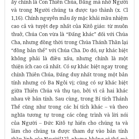
ấy chính là Con Thiên Chúa, Đấng mà nhờ Người
và trong Người chúng ta được tạo thành (x. Cl
1,16). Chính nguyên mẫu ấy mặc khải mầu nhiệm
cao cả và tuyệt đẹp nhất của Kitô giáo: từ muôn
thuở, Chúa Con vừa là “Đấng khác” đối với Chúa
Cha, nhưng đồng thời trong Chúa Thánh Thần lại
“đồng bản thể” với Chúa Cha. Do đó, sự khác biệt
không phải là điều xấu, nhưng chính là một
thiện ích cao cả nhất. Có sự khác biệt ngay trong
chính Thiên Chúa, Đấng duy nhất trong một bản
tính nhưng có Ba Ngôi vị; cũng có sự khác biệt
giữa Thiên Chúa và thụ tạo, bởi vì cả hai khác
nhau về bản tính. Sau cùng, trong Bí tích Thánh
Thể cũng như trong các bí tích khác – và theo
nghĩa tương tự trong các công trình và lời nói
của Người – Đức Kitô tự hiến cho chúng ta và
làm cho chúng ta được tham dự vào bản tính
thần linh của Người
[17]
, nhưng không vì thế mà