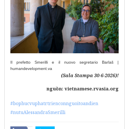
Il prefetto Smerilli e il nuovo segretario Barlaš |
humandevelopment.va
(Sala Stampa 30-6-2026)!
nguồn:
vietnamese.rvasia.org
#bophucvuphatrtrienconnguoitoandien
#nutuAlessandraSmerilli