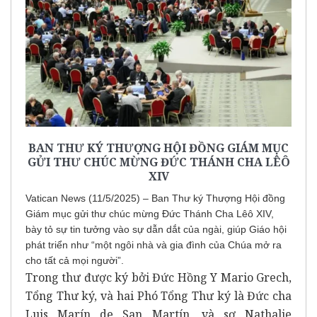
BAN THƯ KÝ THƯỢNG HỘI ĐỒNG GIÁM MỤC
GỬI THƯ CHÚC MỪNG ĐỨC THÁNH CHA LÊÔ
XIV
Vatican News (11/5/2025) – Ban Thư ký Thượng Hội đồng
Giám mục gửi thư chúc mừng Đức Thánh Cha Lêô XIV,
bày tỏ sự tin tưởng vào sự dẫn dắt của ngài, giúp Giáo hội
phát triển như “một ngôi nhà và gia đình của Chúa mở ra
cho tất cả mọi người”.
Trong thư được ký bởi Đức Hồng Y Mario Grech,
Tổng Thư ký, và hai Phó Tổng Thư ký là Đức cha
Luis Marín de San Martín, và sơ Nathalie