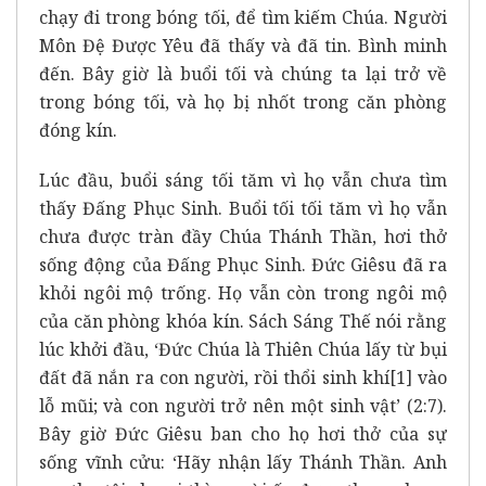
chạy đi trong bóng tối, để tìm kiếm Chúa. Người
Môn Đệ Được Yêu đã thấy và đã tin. Bình minh
đến. Bây giờ là buổi tối và chúng ta lại trở về
trong bóng tối, và họ bị nhốt trong căn phòng
đóng kín.
Lúc đầu, buổi sáng tối tăm vì họ vẫn chưa tìm
thấy Đấng Phục Sinh. Buổi tối tối tăm vì họ vẫn
chưa được tràn đầy Chúa Thánh Thần, hơi thở
sống động của Đấng Phục Sinh. Đức Giêsu đã ra
khỏi ngôi mộ trống. Họ vẫn còn trong ngôi mộ
của căn phòng khóa kín. Sách Sáng Thế nói rằng
lúc khởi đầu, ‘Đức Chúa là Thiên Chúa lấy từ bụi
đất đã nắn ra con người, rồi thổi sinh khí
[1]
vào
lỗ mũi; và con người trở nên một sinh vật’ (2:7).
Bây giờ Đức Giêsu ban cho họ hơi thở của sự
sống vĩnh cửu: ‘Hãy nhận lấy Thánh Thần. Anh