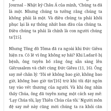
Journal – Nhật ký Châu Á của mình, ‘Chúng ta đã
là một. Nhưng chúng ta tưởng rằng chúng ta
không phải là một. Và điều chúng ta phải khôi
phục lại là sự thống nhất ban đầu của chúng ta.
Điều chúng ta phải là chính là con người chúng
ta’
[15]
.
Nhưng Tông đồ Tôma đã ra ngoài khi Đức Giêsu
hiện ra. Có lẽ vì ông không sợ hãi? Khi Ladarô bị
bệnh, ông tuyên bố rằng ông sẵn sàng lên
Giêrusalem và chết cùng Đức Giêsu (11, 16). Ông
say mê chân lý: ‘Tôi sẽ không bao giờ, không bao
giờ, không bao giờ tin’
[16]
trừ khi tôi đặt ngón
tay vào vết thương của người. Và khi ông nhìn
thấy Chúa, ông đã tuyên xưng một cách say mê:
‘Lạy Chúa tôi, lạy Thiên Chúa của tôi.’ Người môn
đệ say mê này cũng mời chúng ta ra khỏi căn