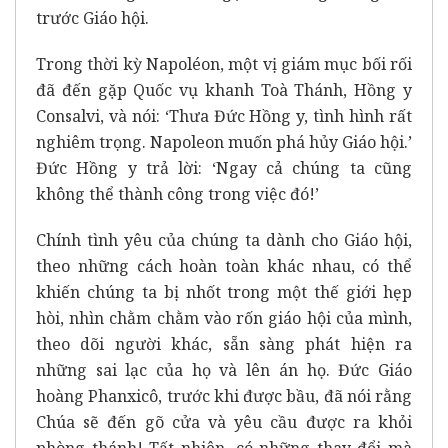
trước Giáo hội.
Trong thời kỳ Napoléon, một vị giám mục bối rối
đã đến gặp Quốc vụ khanh Toà Thánh, Hồng y
Consalvi, và nói: ‘Thưa Đức Hồng y, tình hình rất
nghiêm trọng. Napoleon muốn phá hủy Giáo hội.’
Đức Hồng y trả lời: ‘Ngay cả chúng ta cũng
không thể thành công trong việc đó!’
Chính tình yêu của chúng ta dành cho Giáo hội,
theo những cách hoàn toàn khác nhau, có thể
khiến chúng ta bị nhốt trong một thế giới hẹp
hòi, nhìn chằm chằm vào rốn giáo hội của mình,
theo dõi người khác, sẵn sàng phát hiện ra
những sai lạc của họ và lên án họ. Đức Giáo
hoàng Phanxicô, trước khi được bầu, đã nói rằng
Chúa sẽ đến gõ cửa và yêu cầu được ra khỏi
phòng thánh! Tất nhiên, có những thay đổi mà