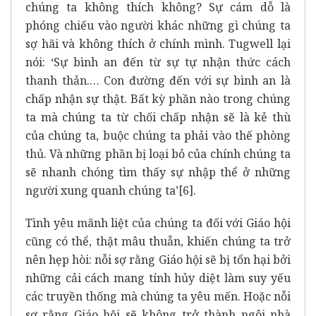
chúng ta không thích không? Sự cám dỗ là
phóng chiếu vào người khác những gì chúng ta
sợ hãi và không thích ở chính mình. Tugwell lại
nói: ‘Sự bình an đến từ sự tự nhận thức cách
thanh thản.… Con đường đến với sự bình an là
chấp nhận sự thật. Bất kỳ phần nào trong chúng
ta mà chúng ta từ chối chấp nhận sẽ là kẻ thù
của chúng ta, buộc chúng ta phải vào thế phòng
thủ. Và những phần bị loại bỏ của chính chúng ta
sẽ nhanh chóng tìm thấy sự nhập thể ở những
người xung quanh chúng ta’
[6]
.
Tình yêu mãnh liệt của chúng ta đối với Giáo hội
cũng có thể, thật mâu thuẫn, khiến chúng ta trở
nên hẹp hòi: nỗi sợ rằng Giáo hội sẽ bị tổn hại bởi
những cải cách mang tính hủy diệt làm suy yếu
các truyền thống mà chúng ta yêu mến. Hoặc nỗi
sợ rằng Giáo hội sẽ không trở thành ngôi nhà