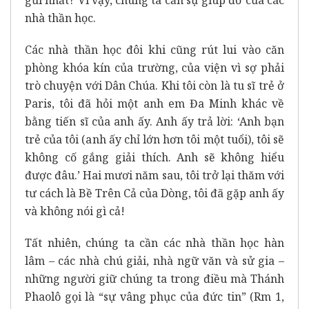
nhà thần học.
Các nhà thần học đôi khi cũng rút lui vào căn
phòng khóa kín của trường, của viện vì sợ phải
trò chuyện với Dân Chúa. Khi tôi còn là tu sĩ trẻ ở
Paris, tôi đã hỏi một anh em Đa Minh khác về
bằng tiến sĩ của anh ấy. Anh ấy trả lời: ‘Anh bạn
trẻ của tôi (anh ấy chỉ lớn hơn tôi một tuổi), tôi sẽ
không cố gắng giải thích. Anh sẽ không hiểu
được đâu.’ Hai mươi năm sau, tôi trở lại thăm với
tư cách là Bề Trên Cả của Dòng, tôi đã gặp anh ấy
và không nói gì cả!
Tất nhiên, chúng ta cần các nhà thần học hàn
lâm – các nhà chú giải, nhà ngữ văn và sử gia –
những người giữ chúng ta trong điều mà Thánh
Phaolô gọi là “sự vâng phục của đức tin” (Rm 1,