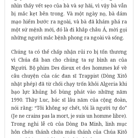
nhìn thấy vết sẹo của bà và sợ hãi, vì vậy bà vẫn
bị mắc kẹt bên trong. Và một ngày nọ, bà dám
mạo hiểm bước ra ngoài, và bà đã khám phá ra
một sứ mệnh mới, đó là đi khắp châu Á, mời gọi
những người mắc bệnh phong ra ngoài và sống.
Chúng ta có thể chấp nhận rủi ro bị tổn thương
vì Chúa đã ban cho chúng ta sự bình an của
Người. Bộ phim Des dieux et des hommes kể về
câu chuyện của các đan sĩ Trappist (Dòng Xitô
nhặt phép) đã từ chối chạy trốn khỏi Algeria khi
bạo lực khủng bố bùng phát vào những năm
1990. Thầy Luc, bác sĩ lâu năm của cộng đoàn,
nói rằng: “Tôi không sợ chết, tôi là người tự do”
(Je ne crains pas la mort, je suis un homme libre).
Trong nghi lễ cũ của Dòng Đa Minh, linh mục
hôn chén thánh chứa máu thánh của Chúa Kitô