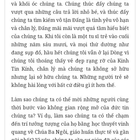
và khối óc chúng ta. Chúng thúc đẩy chúng ta
vượt qua những câu trả lời nhỏ bé, và thúc đẩy
chúng ta tìm kiếm vô tận Đấng là tình yêu vô hạn
và chân lý, Đấng mãi mãi vượt quá tầm hiểu biết
của chúng ta. Khi tôi còn là một tu sĩ trẻ vào cuối
những năm sáu mươi, và mọi thứ dường như
đang sụp đổ, hầu hết chúng tôi vẫn ở lại Dòng vì
chúng tôi thoáng thấy vẻ đẹp rạng rỡ của Kinh
Tin Kính, chân lý mà chúng ta không sở hữu
nhưng lại sở hữu chúng ta. Những người trẻ sẽ
không hài lòng với bất cứ điều gì ít hơn thế.
Làm sao chúng ta có thể mời những người cùng
thời bước vào không gian rộng mở của đức tin
chúng ta? Ví dụ, làm sao chúng ta có thể chạm
đến trí tưởng tượng của họ bằng học thuyết vinh
quang về Chúa Ba Ngôi, giáo huấn thực tế và gần
gũi nhất? Vì vậy, chúng ta cần sự giúp đỡ của các