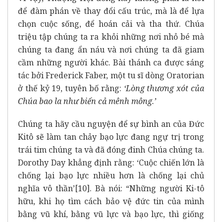
để đàm phán về thay đổi cấu trúc, mà là để lựa
chọn cuộc sống, để hoán cải và tha thứ. Chúa
triệu tập chúng ta ra khỏi những nơi nhỏ bé mà
chúng ta đang ẩn náu và nơi chúng ta đã giam
cầm những người khác. Bài thánh ca được sáng
tác bởi Frederick Faber, một tu sĩ dòng Oratorian
ở thế kỷ 19, tuyên bố rằng:
‘Lòng thương xót của
Chúa bao la như biển cả mênh mông.’
Chúng ta hãy cầu nguyện để sự bình an của Đức
Kitô sẽ làm tan chảy bạo lực đang ngự trị trong
trái tim chúng ta và đã đóng đinh Chúa chúng ta.
Dorothy Day khẳng định rằng: ‘Cuộc chiến lớn là
chống lại bạo lực nhiều hơn là chống lại chủ
nghĩa vô thần’
[10]
. Bà nói: “Những người Ki-tô
hữu, khi họ tìm cách bảo vệ đức tin của mình
bằng vũ khí, bằng vũ lực và bạo lực, thì giống