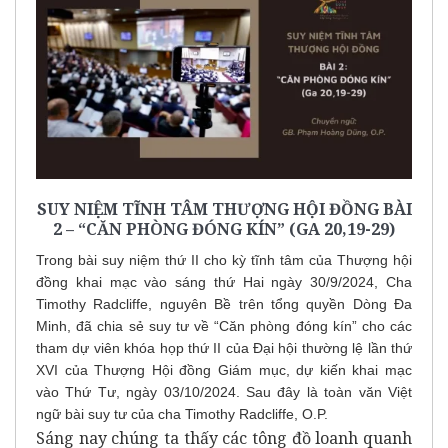
SUY NIỆM TĨNH TÂM THƯỢNG HỘI ĐỒNG BÀI
2 – “CĂN PHÒNG ĐÓNG KÍN” (GA 20,19-29)
Trong bài suy niệm thứ II cho kỳ tĩnh tâm của Thượng hội
đồng khai mạc vào sáng thứ Hai ngày 30/9/2024, Cha
Timothy Radcliffe, nguyên Bề trên tổng quyền Dòng Đa
Minh, đã chia sẻ suy tư về “Căn phòng đóng kín” cho các
tham dự viên khóa họp thứ II của Đại hội thường lệ lần thứ
XVI của Thượng Hội đồng Giám mục, dự kiến khai mạc
vào Thứ Tư, ngày 03/10/2024. Sau đây là toàn văn Việt
ngữ bài suy tư của cha Timothy Radcliffe, O.P.
Sáng nay chúng ta thấy các tông đồ loanh quanh