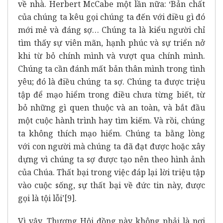
về nhà. Herbert McCabe một lần nữa: ‘Bản chất
của chúng ta kêu gọi chúng ta đến với điều gì đó
mới mẻ và đáng sợ… Chúng ta là kiểu người chỉ
tìm thấy sự viên mãn, hạnh phúc và sự triển nở
khi từ bỏ chính mình và vượt qua chính mình.
Chúng ta cần đánh mất bản thân mình trong tình
yêu; đó là điều chúng ta sợ. Chúng ta được triệu
tập để mạo hiểm trong điều chưa từng biết, từ
bỏ những gì quen thuộc và an toàn, và bắt đầu
một cuộc hành trình hay tìm kiếm. Và rồi, chúng
ta không thích mạo hiểm. Chúng ta bằng lòng
với con người mà chúng ta đã đạt được hoặc xây
dựng vì chúng ta sợ được tạo nên theo hình ảnh
của Chúa. Thất bại trong việc đáp lại lời triệu tập
vào cuộc sống, sự thất bại về đức tin này, được
gọi là tội lỗi’
[9]
.
Vì vậy, Thượng Hội đồng này không phải là nơi