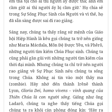
em tha tội cho ai thì người ấy được tha; anh em
cầm giữ ai thì người ấy bị cầm giữ.’ Họ chia sẻ
trong Sự Sống Phục Sinh của Người và vì thế, họ
đã sẵn sàng được sai đi rao giảng.
Sáng nay, chúng ta thấy rằng sứ mệnh của Giáo
hội Hiệp Hành là kêu gọi chúng ta trở nên giống
như Maria Mácđala, Môn Đệ Được Yêu, và Phêrô,
những người tìm kiếm Chúa Phục sinh. Chúng ta
cũng phải gần gũi với những người tìm kiếm của
thời đại mình. Nhưng chúng ta chỉ trở nên người
rao giảng về Sự Phục Sinh nếu chúng ta sống
trong Chúa. Không ai tin vào một thây ma
(zombie). Hãy nhớ đến thánh Irênê thành
Lyon,
Gloria Dei, homo vivens – vinh quang của
Thiên Chúa là con người sống
. Giống như ông
Ladarô, chúng ta nghe thấy tiếng Chúa gọi
chúng ta ra khỏi căn phòng đóng kín: ‘Hãy ra