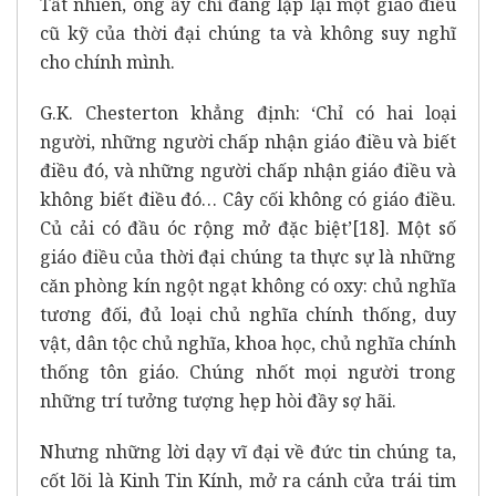
Tất nhiên, ông ấy chỉ đang lặp lại một giáo điều
cũ kỹ của thời đại chúng ta và không suy nghĩ
cho chính mình.
G.K. Chesterton khẳng định: ‘Chỉ có hai loại
người, những người chấp nhận giáo điều và biết
điều đó, và những người chấp nhận giáo điều và
không biết điều đó… Cây cối không có giáo điều.
Củ cải có đầu óc rộng mở đặc biệt’
[18]
. Một số
giáo điều của thời đại chúng ta thực sự là những
căn phòng kín ngột ngạt không có oxy: chủ nghĩa
tương đối, đủ loại chủ nghĩa chính thống, duy
vật, dân tộc chủ nghĩa, khoa học, chủ nghĩa chính
thống tôn giáo. Chúng nhốt mọi người trong
những trí tưởng tượng hẹp hòi đầy sợ hãi.
Nhưng những lời dạy vĩ đại về đức tin chúng ta,
cốt lõi là Kinh Tin Kính, mở ra cánh cửa trái tim