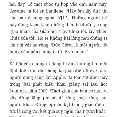
hội dạy. Có một cuộc tụ họp vào đầu năm nay:
‘Assume ta foi en banlieue’, ‘Hãy ôm lấy đức tin
của bạn ở vùng ngoại ô’
[17]
. Những người trẻ
này đang khao khát những điều bổ dưỡng trong
giáo huấn của Giáo hội. ‘Lạy Chúa tôi, lạy Thiên
Chúa của tôi’. Họ sẽ không hài lòng nếu chúng ta
chỉ nói với họ rằng: ‘Đức Giêsu là một người tốt
bụng và muốn chúng ta tử tế với nhau.’
Xã hội của chúng ta đang bị ảnh hưởng bởi một
định kiến sâu sắc chống lại giáo điều. Steve Jobs,
người đồng sáng lập Apple, đã tóm tắt điều này
trong bài phát biểu khai giảng tại Đại học
Stanford năm 2005: ‘Thời gian của bạn có hạn, vì
vậy đừng lãng phí nó để sống cuộc sống của
người khác. Đừng bị mắc kẹt trong giáo điều –
tức là sống với kết quả suy nghĩ của người khác.’