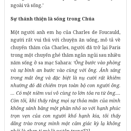
ngoài và sống.’
Sự thánh thiện là sống trong Chúa
Một người anh em họ của Charles de Foucauld,
người rất vui thú với chuyện ăn uống, mô tả về
chuyến thăm của Charles, người đã trở lại Paris
trong một chuyến ghé thăm ngắn ngủi sau nhiều
năm sống ở sa mạc Sahara:
‘Ông bước vào phòng
và sự bình an bước vào cùng với ông. Ánh sáng
trong mắt ông và đặc biệt là nụ cười rất khiêm
nhường đó đã chiếm trọn toàn bộ con người ông.
… Có một niềm vui vô cùng to lớn tỏa ra từ ông.…
Còn tôi, khi thấy rằng mọi sự thỏa mãn của mình
không sánh bằng một phần nhỏ so với hạnh phúc
trọn vẹn của con người khổ hạnh kia, tôi thấy
dâng trào trong mình một cảm giác kỳ lạ không
phải là ghen tị mà là sự tôn trọng’
[2]
.