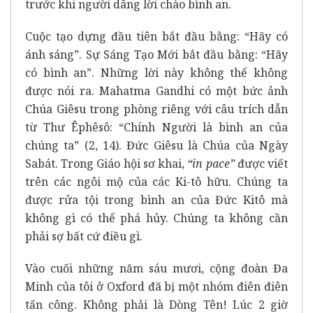
trước khi người dâng lời chào bình an.
Cuộc tạo dựng đầu tiên bắt đầu bằng: “Hãy có
ánh sáng”. Sự Sáng Tạo Mới bắt đầu bằng: “Hãy
có bình an”. Những lời này không thể không
được nói ra. Mahatma Gandhi có một bức ảnh
Chúa Giêsu trong phòng riêng với câu trích dẫn
từ Thư Êphêsô: “Chính Người là bình an của
chúng ta” (2, 14). Đức Giêsu là Chúa của Ngày
Sabát. Trong Giáo hội sơ khai,
“in pace”
được viết
trên các ngôi mộ của các Ki-tô hữu. Chúng ta
được rửa tội trong bình an của Đức Kitô mà
không gì có thể phá hủy. Chúng ta không cần
phải sợ bất cứ điều gì.
Vào cuối những năm sáu mươi, cộng đoàn Đa
Minh của tôi ở Oxford đã bị một nhóm điên điên
tấn công. Không phải là Dòng Tên! Lúc 2 giờ