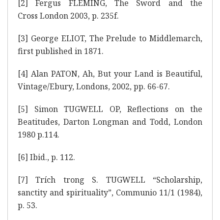
[2]
Fergus FLEMING, The Sword and the
Cross London 2003, p. 235f.
[3]
George ELIOT, The Prelude to Middlemarch,
first published in 1871.
[4]
Alan PATON, Ah, But your Land is Beautiful,
Vintage/Ebury, Londons, 2002, pp. 66-67.
[5]
Simon TUGWELL OP, Reflections on the
Beatitudes, Darton Longman and Todd, London
1980 p.114.
[6]
Ibid., p. 112.
[7]
Trích trong S. TUGWELL “Scholarship,
sanctity and spirituality”, Communio 11/1 (1984),
p. 53.