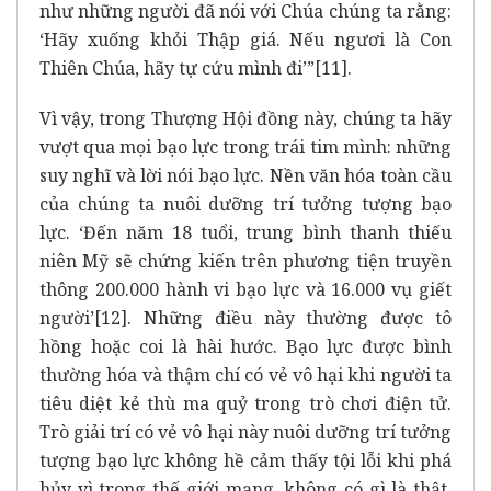
như những người đã nói với Chúa chúng ta rằng:
‘Hãy xuống khỏi Thập giá. Nếu ngươi là Con
Thiên Chúa, hãy tự cứu mình đi’”
[11]
.
Vì vậy, trong Thượng Hội đồng này, chúng ta hãy
vượt qua mọi bạo lực trong trái tim mình: những
suy nghĩ và lời nói bạo lực. Nền văn hóa toàn cầu
của chúng ta nuôi dưỡng trí tưởng tượng bạo
lực. ‘Đến năm 18 tuổi, trung bình thanh thiếu
niên Mỹ sẽ chứng kiến trên phương tiện truyền
thông 200.000 hành vi bạo lực và 16.000 vụ giết
người’
[12]
. Những điều này thường được tô
hồng hoặc coi là hài hước. Bạo lực được bình
thường hóa và thậm chí có vẻ vô hại khi người ta
tiêu diệt kẻ thù ma quỷ trong trò chơi điện tử.
Trò giải trí có vẻ vô hại này nuôi dưỡng trí tưởng
tượng bạo lực không hề cảm thấy tội lỗi khi phá
hủy vì trong thế giới mạng, không có gì là thật.