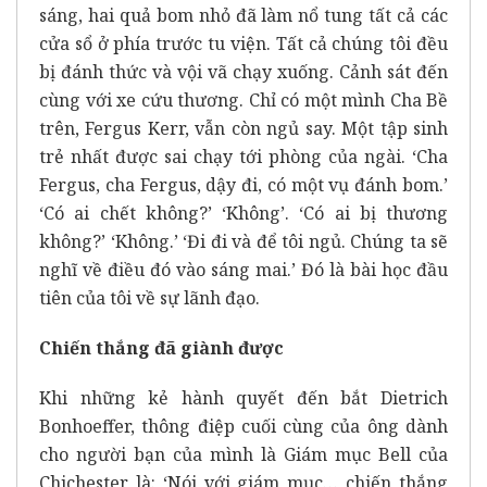
sáng, hai quả bom nhỏ đã làm nổ tung tất cả các
cửa sổ ở phía trước tu viện. Tất cả chúng tôi đều
bị đánh thức và vội vã chạy xuống. Cảnh sát đến
cùng với xe cứu thương. Chỉ có một mình Cha Bề
trên, Fergus Kerr, vẫn còn ngủ say. Một tập sinh
trẻ nhất được sai chạy tới phòng của ngài. ‘Cha
Fergus, cha Fergus, dậy đi, có một vụ đánh bom.’
‘Có ai chết không?’ ‘Không’. ‘Có ai bị thương
không?’ ‘Không.’ ‘Đi đi và để tôi ngủ. Chúng ta sẽ
nghĩ về điều đó vào sáng mai.’ Đó là bài học đầu
tiên của tôi về sự lãnh đạo.
Chiến thắng đã giành được
Khi những kẻ hành quyết đến bắt Dietrich
Bonhoeffer, thông điệp cuối cùng của ông dành
cho người bạn của mình là Giám mục Bell của
Chichester là: ‘Nói với giám mục… chiến thắng