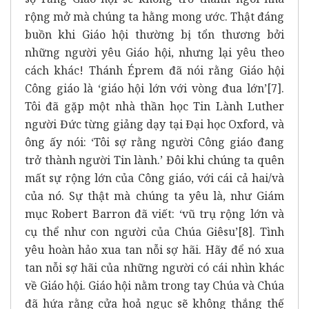
rộng mở mà chúng ta hằng mong ước. Thật đáng
buồn khi Giáo hội thường bị tổn thương bởi
những người yêu Giáo hội, nhưng lại yêu theo
cách khác! Thánh Éprem đã nói rằng Giáo hội
Công giáo là ‘giáo hội lớn với vòng đua lớn’
[7]
.
Tôi đã gặp một nhà thần học Tin Lành Luther
người Đức từng giảng dạy tại Đại học Oxford, và
ông ấy nói: ‘Tôi sợ rằng người Công giáo đang
trở thành người Tin lành.’ Đôi khi chúng ta quên
mất sự rộng lớn của Công giáo, với cái cả hai/và
của nó. Sự thật mà chúng ta yêu là, như Giám
mục Robert Barron đã viết: ‘vũ trụ rộng lớn và
cụ thể như con người của Chúa Giêsu’
[8]
. Tình
yêu hoàn hảo xua tan nỗi sợ hãi. Hãy để nó xua
tan nỗi sợ hãi của những người có cái nhìn khác
về Giáo hội. Giáo hội nằm trong tay Chúa và Chúa
đã hứa rằng cửa hoả ngục sẽ không thắng thế