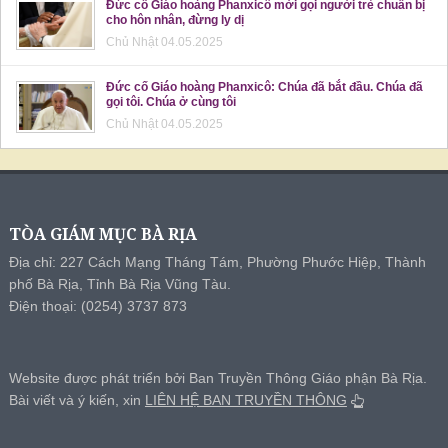
Đức cố Giáo hoàng Phanxicô mời gọi người trẻ chuẩn bị
cho hôn nhân, đừng ly dị
Chủ Nhật 04.05.2025
Đức cố Giáo hoàng Phanxicô: Chúa đã bắt đầu. Chúa đã
gọi tôi. Chúa ở cùng tôi
Chủ Nhật 04.05.2025
TÒA GIÁM MỤC BÀ RỊA
Địa chỉ: 227 Cách Mạng Tháng Tám, Phường Phước Hiệp, Thành
phố Bà Rịa, Tỉnh Bà Rịa Vũng Tàu.
Điện thoại: (0254) 3737 873
Website được phát triển bởi Ban Truyền Thông Giáo phận Bà Rịa.
Bài viết và ý kiến, xin
LIÊN HỆ BAN TRUYỀN THÔNG