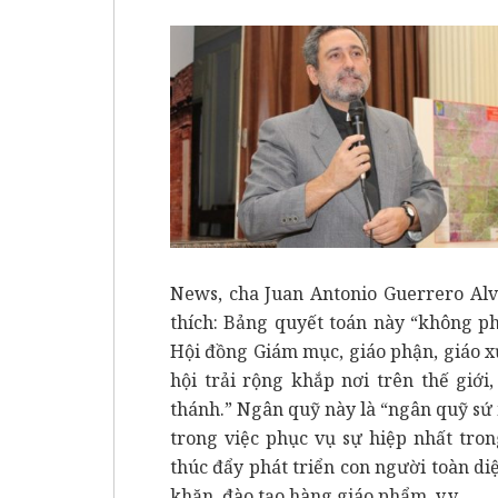
News, cha Juan Antonio Guerrero Alv
thích: Bảng quyết toán này “không ph
Hội đồng Giám mục, giáo phận, giáo xứ,
hội trải rộng khắp nơi trên thế giớ
thánh.” Ngân quỹ này là “ngân quỹ sứ 
trong việc phục vụ sự hiệp nhất tron
thúc đẩy phát triển con người toàn diệ
khăn, đào tạo hàng giáo phẩm, v.v…