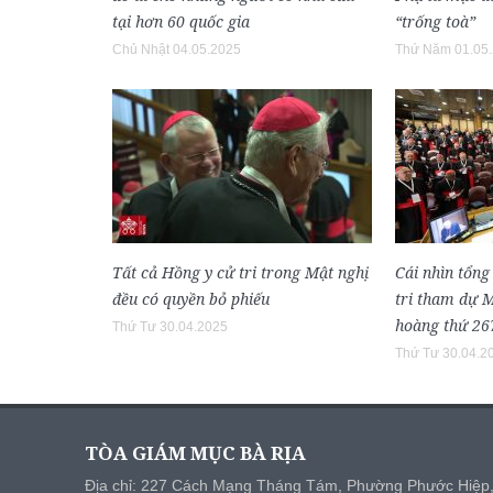
tại hơn 60 quốc gia
“trống toà”
Chủ Nhật 04.05.2025
Thứ Năm 01.05
Tất cả Hồng y cử tri trong Mật nghị
Cái nhìn tổng
đều có quyền bỏ phiếu
tri tham dự 
hoàng thứ 26
Thứ Tư 30.04.2025
Thứ Tư 30.04.2
TÒA GIÁM MỤC BÀ RỊA
Địa chỉ: 227 Cách Mạng Tháng Tám, Phường Phước Hiệp