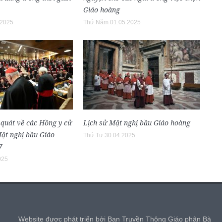
Giáo hoàng
.2025
Thứ Năm 01.05.2025
 quát về các Hồng y cử
Lịch sử Mật nghị bầu Giáo hoàng
Mật nghị bầu Giáo
Thứ Tư 30.04.2025
7
025
,
Website được phát triển bởi Ban Truyền Thông Giáo phận Bà