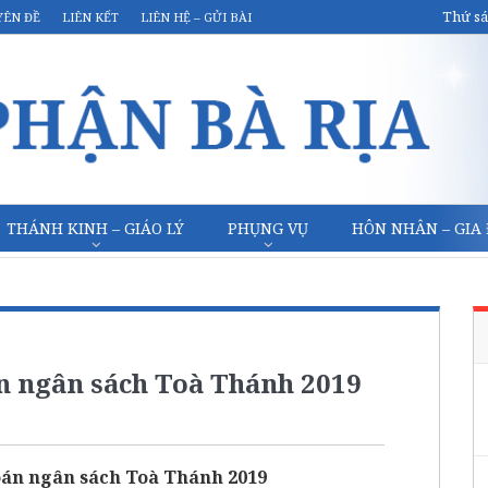
Thứ sá
YÊN ĐỀ
LIÊN KẾT
LIÊN HỆ – GỬI BÀI
THÁNH KINH – GIÁO LÝ
PHỤNG VỤ
HÔN NHÂN – GIA
n ngân sách Toà Thánh 2019
oán ngân sách Toà Thánh 2019