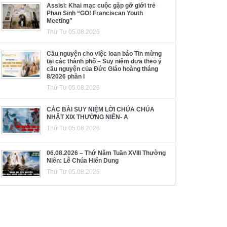
Assisi: Khai mạc cuộc gặp gỡ giới trẻ
Phan Sinh “GO! Franciscan Youth
Meeting”
Thứ Tư 05.08.2026
Cầu nguyện cho việc loan báo Tin mừng
tại các thành phố – Suy niệm dựa theo ý
cầu nguyện của Đức Giáo hoàng tháng
8/2026 phần I
Thứ Tư 05.08.2026
CÁC BÀI SUY NIỆM LỜI CHÚA CHÚA
NHẬT XIX THƯỜNG NIÊN- A
Thứ Tư 05.08.2026
06.08.2026 – Thứ Năm Tuần XVIII Thường
Niên: Lễ Chúa Hiển Dung
Thứ Tư 05.08.2026