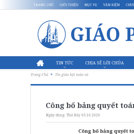
TRANG CHỦ
GIỚI THIỆU
MỤC VỤ
VĂN KIỆN
CHU
TIN TỨC
CHIA SẺ LỜI CHÚA
Trang Chủ
Tin giáo hội toàn vũ
Công bố bảng quyết toá
Ngày đăng:
Thứ Bảy 03.10.2020
Công bố bảng quyết t