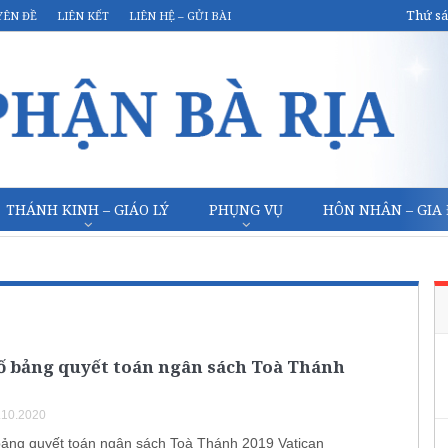
Thứ sá
YÊN ĐỀ
LIÊN KẾT
LIÊN HỆ – GỬI BÀI
THÁNH KINH – GIÁO LÝ
PHỤNG VỤ
HÔN NHÂN – GIA
ố bảng quyết toán ngân sách Toà Thánh
.10.2020
ảng quyết toán ngân sách Toà Thánh 2019 Vatican