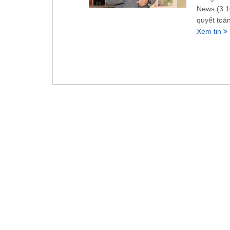
News (3.1
quyết toá
Xem tin