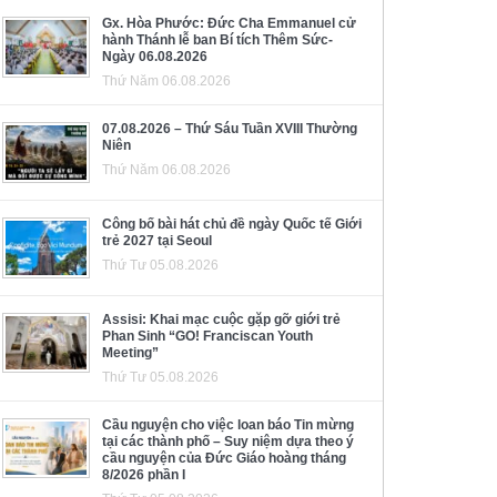
Gx. Hòa Phước: Đức Cha Emmanuel cử
hành Thánh lễ ban Bí tích Thêm Sức-
Ngày 06.08.2026
Thứ Năm 06.08.2026
07.08.2026 – Thứ Sáu Tuần XVIII Thường
Niên
Thứ Năm 06.08.2026
Công bố bài hát chủ đề ngày Quốc tế Giới
trẻ 2027 tại Seoul
Thứ Tư 05.08.2026
Assisi: Khai mạc cuộc gặp gỡ giới trẻ
Phan Sinh “GO! Franciscan Youth
Meeting”
Thứ Tư 05.08.2026
Cầu nguyện cho việc loan báo Tin mừng
tại các thành phố – Suy niệm dựa theo ý
cầu nguyện của Đức Giáo hoàng tháng
8/2026 phần I