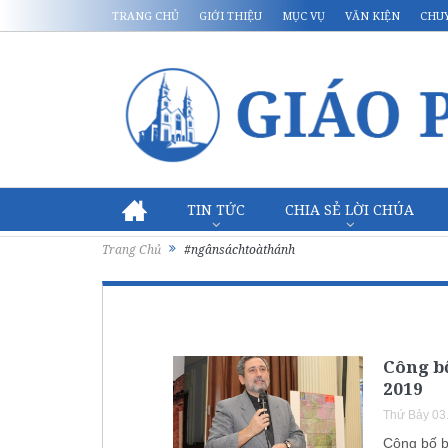
TRANG CHỦ
GIỚI THIỆU
MỤC VỤ
VĂN KIỆN
CHU
TIN TỨC
CHIA SẺ LỜI CHÚA
Trang Chủ
#ngânsáchtoàthánh
Công b
2019
Thứ Bảy 03
Công bố b