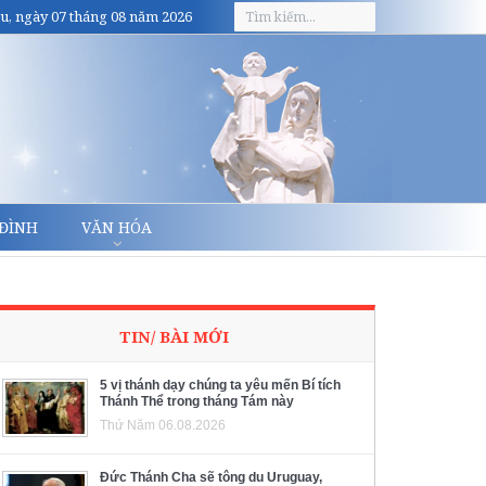
u, ngày 07 tháng 08 năm 2026
 ĐÌNH
VĂN HÓA
TIN/ BÀI MỚI
5 vị thánh dạy chúng ta yêu mến Bí tích
Thánh Thể trong tháng Tám này
Thứ Năm 06.08.2026
Đức Thánh Cha sẽ tông du Uruguay,