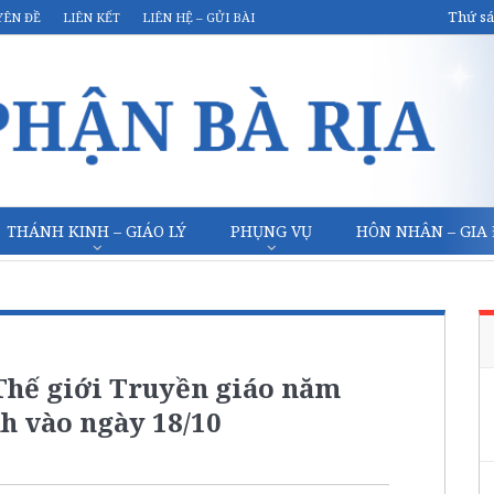
Thứ sá
YÊN ĐỀ
LIÊN KẾT
LIÊN HỆ – GỬI BÀI
THÁNH KINH – GIÁO LÝ
PHỤNG VỤ
HÔN NHÂN – GIA
Thế giới Truyền giáo năm
h vào ngày 18/10