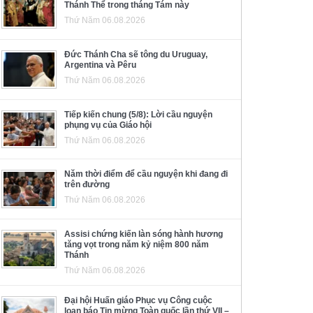
Thánh Thể trong tháng Tám này
Thứ Năm 06.08.2026
Đức Thánh Cha sẽ tông du Uruguay,
Argentina và Pêru
Thứ Năm 06.08.2026
Tiếp kiến chung (5/8): Lời cầu nguyện
phụng vụ của Giáo hội
Thứ Năm 06.08.2026
Năm thời điểm để cầu nguyện khi đang đi
trên đường
Thứ Năm 06.08.2026
Assisi chứng kiến làn sóng hành hương
tăng vọt trong năm kỷ niệm 800 năm
Thánh
Thứ Năm 06.08.2026
Đại hội Huấn giáo Phục vụ Công cuộc
loan báo Tin mừng Toàn quốc lần thứ VII –