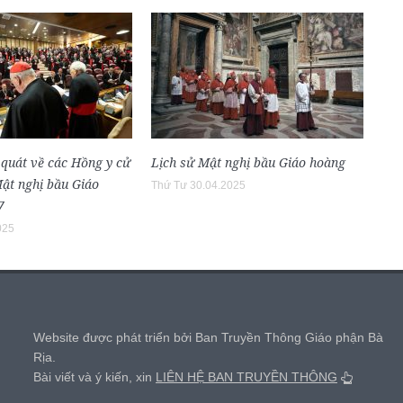
 quát về các Hồng y cử
Lịch sử Mật nghị bầu Giáo hoàng
Mật nghị bầu Giáo
Thứ Tư 30.04.2025
7
025
,
Website được phát triển bởi Ban Truyền Thông Giáo phận Bà
Rịa.
Bài viết và ý kiến, xin
LIÊN HỆ BAN TRUYỀN THÔNG