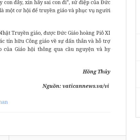
y con đây, xin hãy sai con đi”, sứ điệp của Đức
là một cơ hội để truyền giáo và phục vụ người
Nhật Truyền giáo, được Đức Giáo hoàng Piô XI
ác tín hữu Công giáo về sự dấn thân và hỗ trợ
áo của Giáo hội thông qua cầu nguyện và hy
Hồng Thủy
Nguồn:
vaticannews.va/vi
han