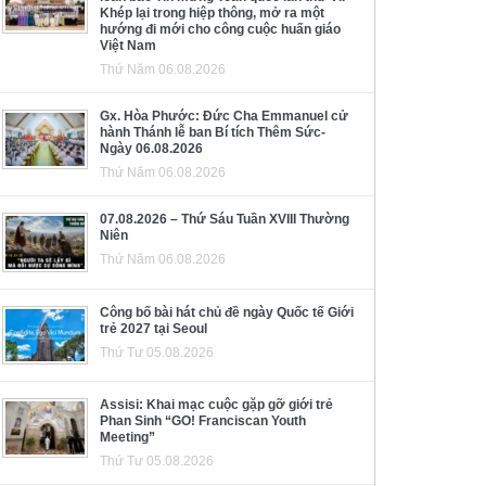
Khép lại trong hiệp thông, mở ra một
hướng đi mới cho công cuộc huấn giáo
Việt Nam
Thứ Năm 06.08.2026
Gx. Hòa Phước: Đức Cha Emmanuel cử
hành Thánh lễ ban Bí tích Thêm Sức-
Ngày 06.08.2026
Thứ Năm 06.08.2026
07.08.2026 – Thứ Sáu Tuần XVIII Thường
Niên
Thứ Năm 06.08.2026
Công bố bài hát chủ đề ngày Quốc tế Giới
trẻ 2027 tại Seoul
Thứ Tư 05.08.2026
Assisi: Khai mạc cuộc gặp gỡ giới trẻ
Phan Sinh “GO! Franciscan Youth
Meeting”
Thứ Tư 05.08.2026