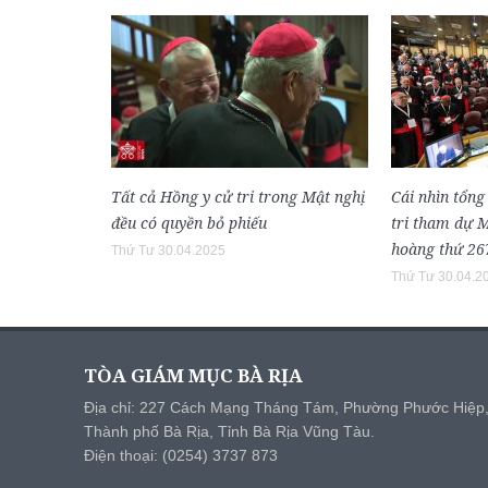
Tất cả Hồng y cử tri trong Mật nghị
Cái nhìn tổng
đều có quyền bỏ phiếu
tri tham dự 
hoàng thứ 26
Thứ Tư 30.04.2025
Thứ Tư 30.04.2
TÒA GIÁM MỤC BÀ RỊA
Địa chỉ: 227 Cách Mạng Tháng Tám, Phường Phước Hiệp
Thành phố Bà Rịa, Tỉnh Bà Rịa Vũng Tàu.
Điện thoại: (0254) 3737 873