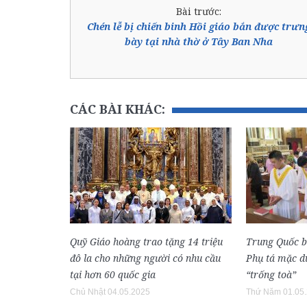
Bài trước:
Chén lễ bị chiến binh Hồi giáo bắn được trưn
bày tại nhà thờ ở Tây Ban Nha
CÁC BÀI KHÁC:
Quỹ Giáo hoàng trao tặng 14 triệu
Trung Quốc 
đô la cho những người có nhu cầu
Phụ tá mặc dù
tại hơn 60 quốc gia
“trống toà”
Chủ Nhật 04.05.2025
Thứ Năm 01.05