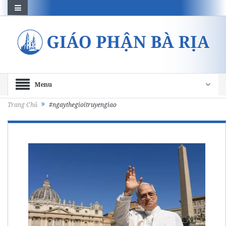
Menu
Trang Chủ
#ngaythegioitruyengiao