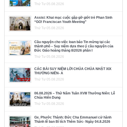
Thứ Tư 05.08.2026
Assisi: Khai mạc cuộc gặp gỡ giới trẻ Phan Sinh
“GO! Franciscan Youth Meeting”
Thứ Tư 05.08.2026
Cầu nguyện cho việc loan báo Tin mừng tại các
thành phố – Suy niệm dựa theo ý cầu nguyện của
Đức Giáo hoàng tháng 8/2026 phần I
Thứ Tư 05.08.2026
CÁC BÀI SUY NIỆM LỜI CHÚA CHÚA NHẬT XIX
THƯỜNG NIÊN- A
Thứ Tư 05.08.2026
06.08.2026 – Thứ Năm Tuần XVIII Thường Niên: Lễ
Chúa Hiển Dung
Thứ Tư 05.08.2026
Gx. Phước Thành: Đức Cha Emmanuel cử hành
Thánh lễ ban Bí tích Thêm Sức- Ngày 04.8.2026