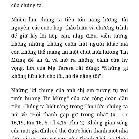
của chúng ta.
Nhiều lần chúng ta tiêu tốn năng lượng, tài
nguyên, các cuộc họp, thảo luận và chương trình
để giữ lấy lối tiếp cận, nhịp điệu, viễn tượng
không những không cuốn hút người khác mà
còn không thể mang lại một chút mùi hương Tin
Mừng để an ủi và mở ra những cánh cửa hy
vọng. Lời của Mẹ Teresa rất đúng: “Những gì
không hữu ích cho tôi, nó đè nặng tôi”!
Những lời chứng của anh chị em tương tự với
“mùi hương Tin Mừng” của các cộng đoàn đầu
tiên. Chúng ta biết rằng trong Tân Ước, chúng ta
nói về “Hội thánh gặp gỡ trong nhà” (x. 1Cr
16,19; Rm 16, 5; Cl 4,15; Flm 2). Không gian sống
của một gia đình có thể được biến thành một nhà
thờ tại gia, nơi cư ngụ của Thánh Thể, và Chúa