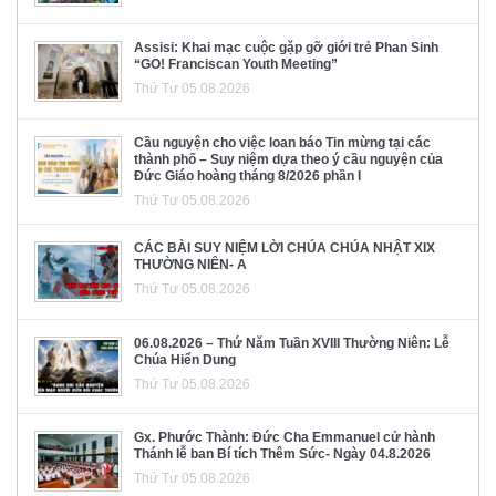
Assisi: Khai mạc cuộc gặp gỡ giới trẻ Phan Sinh
“GO! Franciscan Youth Meeting”
Thứ Tư 05.08.2026
Cầu nguyện cho việc loan báo Tin mừng tại các
thành phố – Suy niệm dựa theo ý cầu nguyện của
Đức Giáo hoàng tháng 8/2026 phần I
Thứ Tư 05.08.2026
CÁC BÀI SUY NIỆM LỜI CHÚA CHÚA NHẬT XIX
THƯỜNG NIÊN- A
Thứ Tư 05.08.2026
06.08.2026 – Thứ Năm Tuần XVIII Thường Niên: Lễ
Chúa Hiển Dung
Thứ Tư 05.08.2026
Gx. Phước Thành: Đức Cha Emmanuel cử hành
Thánh lễ ban Bí tích Thêm Sức- Ngày 04.8.2026
Thứ Tư 05.08.2026