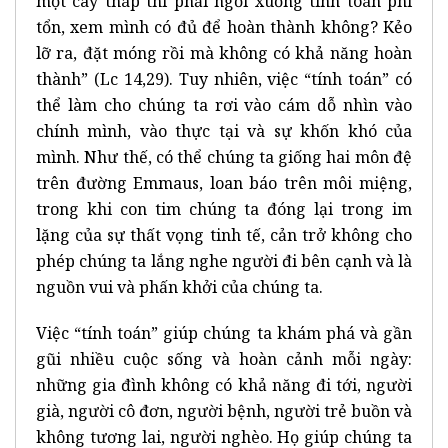
một cây tháp thì phải ngồi xuống tính toán phí
tổn, xem mình có đủ để hoàn thành không? Kẻo
lỡ ra, đặt móng rồi mà không có khả năng hoàn
thành” (Lc 14,29). Tuy nhiên, việc “tính toán” có
thể làm cho chúng ta rơi vào cám dỗ nhìn vào
chính mình, vào thực tại và sự khốn khó của
mình. Như thế, có thể chúng ta giống hai môn đệ
trên đường Emmaus, loan báo trên môi miệng,
trong khi con tim chúng ta đóng lại trong im
lặng của sự thất vọng tinh tế, cản trở không cho
phép chúng ta lắng nghe người đi bên cạnh và là
nguồn vui và phấn khởi của chúng ta.
Việc “tính toán” giúp chúng ta khám phá và gần
gũi nhiều cuộc sống và hoàn cảnh mỗi ngày:
những gia đình không có khả năng đi tới, người
già, người cô đơn, người bệnh, người trẻ buồn và
không tương lai, người nghèo. Họ giúp chúng ta