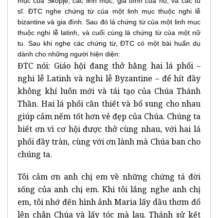
mục của Skopje, các linh mục, gia đình của họ, và các tu
sĩ. ĐTC nghe chứng từ của một linh mục thuộc nghi lễ
bizantine và gia đình. Sau đó là chứng từ của một linh mục
thuộc nghi lễ latinh, và cuối cùng là chứng từ của một nữ
tu. Sau khi nghe các chứng từ, ĐTC có một bài huấn dụ
dành cho những người hiện diện:
ĐTC nói: Giáo hội đang thở bằng hai lá phổi –
nghi lễ Latinh và nghi lễ Byzantine – để hít đầy
không khí luôn mới và tái tạo của Chúa Thánh
Thần. Hai lá phổi cần thiết và bổ sung cho nhau
giúp cảm nếm tốt hơn vẻ đẹp của Chúa. Chúng ta
biết ơn vì cơ hội được thở cùng nhau, với hai lá
phổi đầy tràn, cùng với ơn lành mà Chúa ban cho
chúng ta.
Tôi cảm ơn anh chị em về những chứng tá đời
sống của anh chị em. Khi tôi lắng nghe anh chị
em, tôi nhớ đến hình ảnh Maria lấy dầu thơm đổ
lên chân Chúa và lấy tóc mà lau. Thánh sử kết