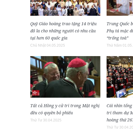
Quỹ Giáo hoàng trao tặng 14 triệu
Trung Quốc 
đô la cho những người có nhu cầu
Phụ tá mặc dù
tại hơn 60 quốc gia
“trống toà”
Chủ Nhật 04.05.2025
Thứ Năm 01.05
Tất cả Hồng y cử tri trong Mật nghị
Cái nhìn tổng
đều có quyền bỏ phiếu
tri tham dự 
hoàng thứ 26
Thứ Tư 30.04.2025
Thứ Tư 30.04.2