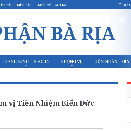
Thứ bả
YÊN ĐỀ
LIÊN KẾT
LIÊN HỆ – GỬI BÀI
THÁNH KINH – GIÁO LÝ
PHỤNG VỤ
HÔN NHÂN – GIA
m vị Tiền Nhiệm Biển Đức