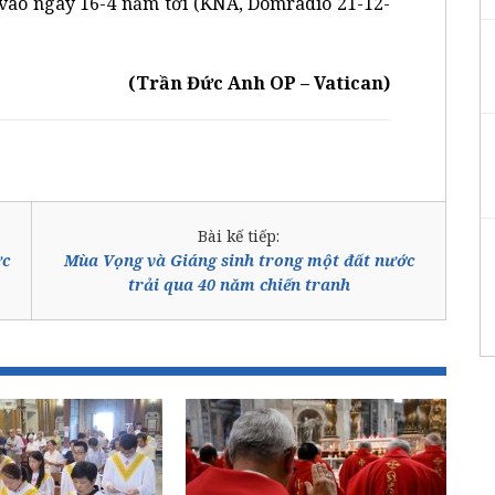
 vào ngày 16-4 năm tới (KNA, Domradio 21-12-
(Trần Đức Anh OP – Vatican)
Bài kế tiếp:
ức
Mùa Vọng và Giáng sinh trong một đất nước
trải qua 40 năm chiến tranh