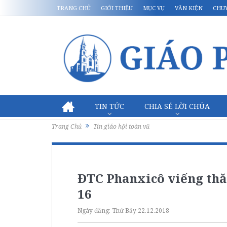
TRANG CHỦ
GIỚI THIỆU
MỤC VỤ
VĂN KIỆN
CHU
TIN TỨC
CHIA SẺ LỜI CHÚA
Trang Chủ
Tin giáo hội toàn vũ
ĐTC Phanxicô viếng thă
16
Ngày đăng:
Thứ Bảy 22.12.2018