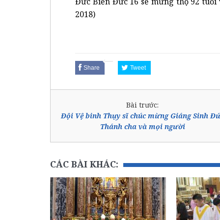
Đức Biển Đức 16 sẽ mừng thọ 92 tuổi
2018)
Share
Tweet
Bài trước:
Đội Vệ binh Thụy sĩ chúc mừng Giáng Sinh Đ
Thánh cha và mọi người
CÁC BÀI KHÁC: