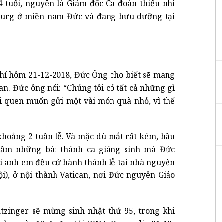
tuổi, nguyên là Giám đốc Ca đoàn thiếu nhi
burg ở miền nam Đức và đang hưu dưỡng tại
hí hôm 21-12-2018, Đức Ông cho biết sẽ mang
n. Đức ông nói: “Chúng tôi có tất cả những gì
i quen muốn gửi một vài món quà nhỏ, vì thế
 khoảng 2 tuần lễ. Và mặc dù mắt rất kém, hầu
cầm những bài thánh ca giáng sinh mà Đức
i anh em đều cử hành thánh lễ tại nhà nguyện
i), ở nội thành Vatican, nơi Đức nguyên Giáo
tzinger sẽ mừng sinh nhật thứ 95, trong khi