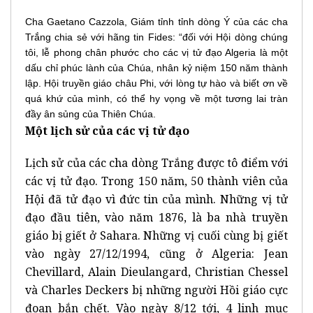
Cha Gaetano Cazzola, Giám tỉnh tỉnh dòng Ý của các cha
Trắng chia sẻ với hãng tin Fides: “đối với Hội dòng chúng
tôi, lễ phong chân phước cho các vị tử đạo Algeria là một
dấu chỉ phúc lành của Chúa, nhân kỷ niệm 150 năm thành
lập. Hội truyền giáo châu Phi, với lòng tự hào và biết ơn về
quá khứ của mình, có thể hy vọng về một tương lai tràn
đầy ân sủng của Thiên Chúa.
Một lịch sử của các vị tử đạo
Lịch sử của các cha dòng Trắng được tô điểm với
các vị tử đạo. Trong 150 năm, 50 thành viên của
Hội đã tử đạo vì đức tin của mình. Những vị tử
đạo đầu tiên, vào năm 1876, là ba nhà truyền
giáo bị giết ở Sahara. Những vị cuối cùng bị giết
vào ngày 27/12/1994, cũng ở Algeria: Jean
Chevillard, Alain Dieulangard, Christian Chessel
và Charles Deckers bị những người Hồi giáo cực
đoan bắn chết. Vào ngày 8/12 tới, 4 linh mục