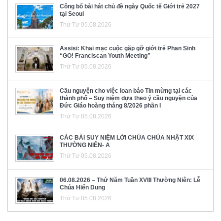
Công bố bài hát chủ đề ngày Quốc tế Giới trẻ 2027
tại Seoul
Thứ Tư 05.08.2026
Assisi: Khai mạc cuộc gặp gỡ giới trẻ Phan Sinh
“GO! Franciscan Youth Meeting”
Thứ Tư 05.08.2026
Cầu nguyện cho việc loan báo Tin mừng tại các
thành phố – Suy niệm dựa theo ý cầu nguyện của
Đức Giáo hoàng tháng 8/2026 phần I
Thứ Tư 05.08.2026
CÁC BÀI SUY NIỆM LỜI CHÚA CHÚA NHẬT XIX
THƯỜNG NIÊN- A
Thứ Tư 05.08.2026
06.08.2026 – Thứ Năm Tuần XVIII Thường Niên: Lễ
Chúa Hiển Dung
Thứ Tư 05.08.2026