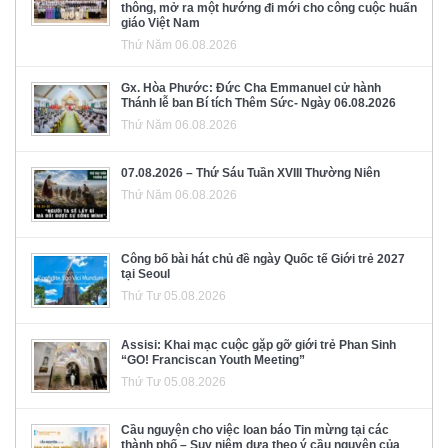
thông, mở ra một hướng đi mới cho công cuộc huấn
giáo Việt Nam
Thứ Năm 06.08.2026
Gx. Hòa Phước: Đức Cha Emmanuel cử hành
Thánh lễ ban Bí tích Thêm Sức- Ngày 06.08.2026
Thứ Năm 06.08.2026
07.08.2026 – Thứ Sáu Tuần XVIII Thường Niên
Thứ Năm 06.08.2026
Công bố bài hát chủ đề ngày Quốc tế Giới trẻ 2027
tại Seoul
Thứ Tư 05.08.2026
Assisi: Khai mạc cuộc gặp gỡ giới trẻ Phan Sinh
“GO! Franciscan Youth Meeting”
Thứ Tư 05.08.2026
Cầu nguyện cho việc loan báo Tin mừng tại các
thành phố – Suy niệm dựa theo ý cầu nguyện của