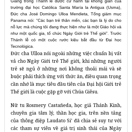
Giảng trong Thánh lễ được cử hành tại không gian của
trường đại học Católica Santa María la Antigua (Usma),
Đức cha José Domingo Ulloa Mendieta, Tổng giám mục
Panama nói: “Các bạn trẻ thân mến, các bạn là lý do cho
nỗ lực mà chúng tôi đang thực hiện như là một Giáo hội và
như một quốc gia, tổ chức Ngày Giới trẻ Thế giới”. Trước
Thánh lễ có một cuộc rước kiệu bắt đầu từ Đại học
Tecnológica.
Đức cha Ulloa nói ngoài những việc chuẩn bị vất
vả cho Ngày Giới trẻ Thế giới, khi những người
trẻ sẽ ngủ ở những nơi không thoải mái và sẽ
buộc phải thích ứng với thức ăn, điều quan trọng
cần nhớ là mục tiêu đầu tiên của Đại hội Giới trẻ
Thế giới là cuộc gặp gỡ với Chúa Giêsu.
Nữ tu Rosmery Castañeda, học giả Thánh Kinh,
chuyên gia tâm lý, thần học gia, trên nền tảng
của thông điệp Laudato Si’ đã chia sẻ suy tư với
các tham sự viên về giá trị sinh thái của Ngày