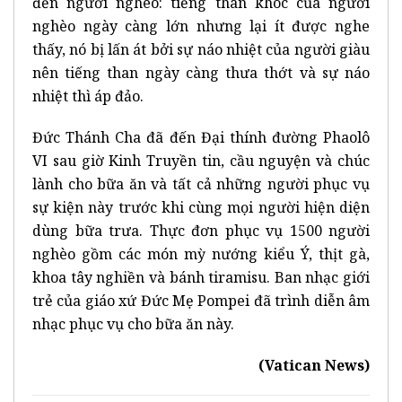
đến người nghèo: tiếng than khóc của người
nghèo ngày càng lớn nhưng lại ít được nghe
thấy, nó bị lấn át bởi sự náo nhiệt của người giàu
nên tiếng than ngày càng thưa thớt và sự náo
nhiệt thì áp đảo.
Đức Thánh Cha đã đến Đại thính đường Phaolô
VI sau giờ Kinh Truyền tin, cầu nguyện và chúc
lành cho bữa ăn và tất cả những người phục vụ
sự kiện này trước khi cùng mọi người hiện diện
dùng bữa trưa. Thực đơn phục vụ 1500 người
nghèo gồm các món mỳ nướng kiểu Ý, thịt gà,
khoa tây nghiền và bánh tiramisu. Ban nhạc giới
trẻ của giáo xứ Đức Mẹ Pompei đã trình diễn âm
nhạc phục vụ cho bữa ăn này.
(Vatican News)