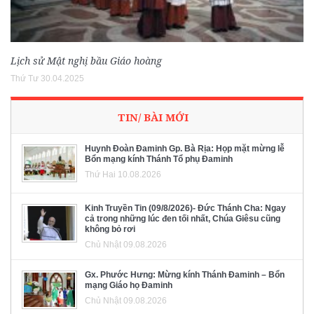
Lịch sử Mật nghị bầu Giáo hoàng
Thứ Tư 30.04.2025
TIN/ BÀI MỚI
Huynh Đoàn Đaminh Gp. Bà Rịa: Họp mặt mừng lễ
Bổn mạng kính Thánh Tổ phụ Đaminh
Thứ Hai 10.08.2026
Kinh Truyền Tin (09/8/2026)- Đức Thánh Cha: Ngay
cả trong những lúc đen tối nhất, Chúa Giêsu cũng
không bỏ rơi
Chủ Nhật 09.08.2026
Gx. Phước Hưng: Mừng kính Thánh Đaminh – Bổn
mạng Giáo họ Đaminh
Chủ Nhật 09.08.2026