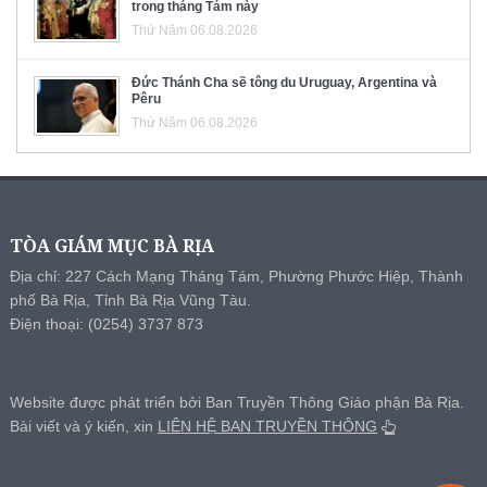
trong tháng Tám này
Thứ Năm 06.08.2026
Đức Thánh Cha sẽ tông du Uruguay, Argentina và
Pêru
Thứ Năm 06.08.2026
TÒA GIÁM MỤC BÀ RỊA
Địa chỉ: 227 Cách Mạng Tháng Tám, Phường Phước Hiệp, Thành
phố Bà Rịa, Tỉnh Bà Rịa Vũng Tàu.
Điện thoại: (0254) 3737 873
Website được phát triển bởi Ban Truyền Thông Giáo phận Bà Rịa.
Bài viết và ý kiến, xin
LIÊN HỆ BAN TRUYỀN THÔNG