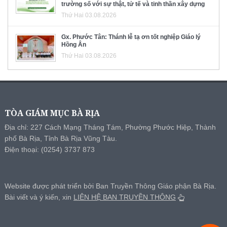
trường số với sự thật, tử tế và tinh thần xây dựng
Thứ Hai 03.08.2026
Gx. Phước Tân: Thánh lễ tạ ơn tốt nghiệp Giáo lý
Hồng Ân
Thứ Hai 03.08.2026
TÒA GIÁM MỤC BÀ RỊA
Địa chỉ: 227 Cách Mạng Tháng Tám, Phường Phước Hiệp, Thành
phố Bà Rịa, Tỉnh Bà Rịa Vũng Tàu.
Điện thoại: (0254) 3737 873
Website được phát triển bởi Ban Truyền Thông Giáo phận Bà Rịa.
Bài viết và ý kiến, xin
LIÊN HỆ BAN TRUYỀN THÔNG