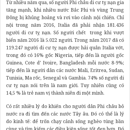
Từ nhiều năm qua, số người Phi châu di cư tỵ nạn gia
tăng mạnh, khi nhiều nước Bắc Phi và vùng Trung
Đông bị khủng hoảng và rơi vào cảnh nội chiến. Chỉ
nội trong năm 2016, Italia đã phải nhận 181.436
người di cư tỵ nạn. Số người chết trong khi vượt
biển năm 2016 là 5.022 người. Trong năm 2017 đã có
119.247 người di cư tỵ nạn được hải quân Italia vớt,
trong đó có 16% gốc Nigeria, tiếp đến là người gốc
Guinea, Cote d’ Ivoire, Bangladesh mỗi nước 8-9%;
tiếp đến là người dân các nước Mali, Eritrea, Sudan,
Tunisia, Ma rốc, Senegal và Gambia. 74% số người di
cư tỵ nạn nói trên là nam giới. Tuy nhiên cũng có
14,5 % là trẻ nam vị thành niên đi một mình.
Có rất nhiều lý do khiến cho người dân Phi châu bỏ
nước ra đi tìm đến các nước Tây âu. Đó có thể là lý
do kinh tế: để trốn chạy cảnh sống nghèo túng bần
cùng và tìm kiếm các điều kiện sống tốt đẹp hơn. Đó