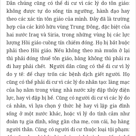
Dân chúng cũng có thể di cư vì các lý do tôn giáo:
không được tự do sống tín ngưỡng, hành đạo hay
theo các xác tín tôn giáo của mình. Đây đã là trường
hợp của các kitô hữu vùng Trung Đông, đặc biệt của
hai nước Iraq và Siria, trong những vùng bị các lực
lượng Hồi giáo cuồng tín chiếm đóng. Họ bị bắt buộc
phải theo Hồi giáo. Nếu không theo mà muốn ở lại
thì phải đóng thuế tôn giáo, bằng không thì phải ra
đi hay phải chết. Người dân cũng có thể di cư vì lý
do y tế: để chạy trốn các bệnh dịch giết người. Họ
cũng có thể phải di cư vì các lý do nhân tạo: làng mạc
của họ nằm trong vùng nhà nước xây đập thủy điện
lực, hay vì đập bị bể. Cũng có người di cư vì các lý do
cá nhân, vì lựa chọn ý thức hệ hay vì lập gia đình
sống ở một nước khác, hoặc vì lý do tình cảm như
đoàn tụ gia đình, sống gần cha mẹ, con cái, họ hàng
người thân. Cũng có người di cư thuộc loại tội phạm: