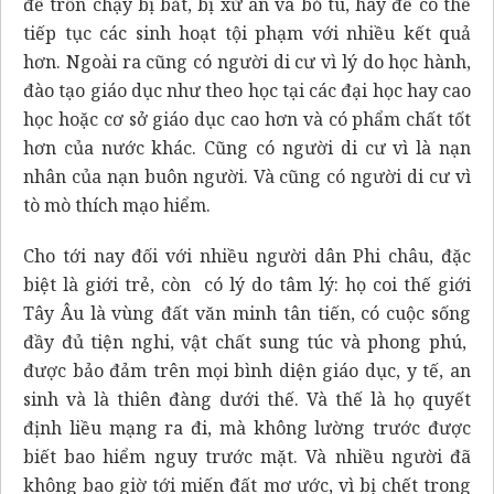
để trốn chạy bị bắt, bị xử án và bỏ tù, hay để có thể
tiếp tục các sinh hoạt tội phạm với nhiều kết quả
hơn. Ngoài ra cũng có người di cư vì lý do học hành,
đào tạo giáo dục như theo học tại các đại học hay cao
học hoặc cơ sở giáo dục cao hơn và có phẩm chất tốt
hơn của nước khác. Cũng có người di cư vì là nạn
nhân của nạn buôn người. Và cũng có người di cư vì
tò mò thích mạo hiểm.
Cho tới nay đối với nhiều người dân Phi châu, đặc
biệt là giới trẻ, còn có lý do tâm lý: họ coi thế giới
Tây Âu là vùng đất văn minh tân tiến, có cuộc sống
đầy đủ tiện nghi, vật chất sung túc và phong phú,
được bảo đảm trên mọi bình diện giáo dục, y tế, an
sinh và là thiên đàng dưới thế. Và thế là họ quyết
định liều mạng ra đi, mà không lường trước được
biết bao hiểm nguy trước mặt. Và nhiều người đã
không bao giờ tới miến đất mơ ước, vì bị chết trong