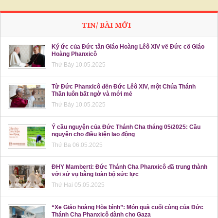
TIN/ BÀI MỚI
Ký ức của Đức tân Giáo Hoàng Lêô XIV về Đức cố Giáo
Hoàng Phanxicô
Thứ Bảy 10.05.2025
Từ Đức Phanxicô đến Đức Lêô XIV, một Chúa Thánh
Thần luôn bất ngờ và mới mẻ
Thứ Bảy 10.05.2025
Ý cầu nguyện của Đức Thánh Cha tháng 05/2025: Cầu
nguyện cho điều kiện lao động
Thứ Ba 06.05.2025
ĐHY Mamberti: Đức Thánh Cha Phanxicô đã trung thành
với sứ vụ bằng toàn bộ sức lực
Thứ Hai 05.05.2025
“Xe Giáo hoàng Hòa bình”: Món quà cuối cùng của Đức
Thánh Cha Phanxicô dành cho Gaza