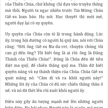
của Thiên Chúa, chứ không chỉ dựa vào truyền thống
mà thôi. Người ta ngạc nhiên trước Tin Mừng Chúa
Giê-su loan báo. Họ nói: Học thuyết thì mới mẻ,
người dạy lại có uy quyền.
Uy quyền của Chúa còn tỏ lộ trong hành động. Lúc
ấy, trong hội đường có người bị quỷ ám, nói với Chúa
rằng: “Hỡi ông Giê-su Na-da-ret, chuyện chúng tôi
can gì đến ông? Tôi biết ông là ai rồi: ông là Đấng
Thánh của Thiên Chúa!”. Đúng là Chúa đến để tiêu
diệt ma quỷ, để chiến thắng quỷ ma. Thần dữ biết
quyền năng và sự thánh thiện của Chúa. Chúa Giê-su
quát mắng nó: “Câm đi và ra khỏi người này!”
Những lời ấy của Chúa có đủ sức chiến thắng thần ô
uế, và nó đã thét lên rồi xuất khỏi người ấy.
Điều này gây ấn tượng mạnh mẽ lên những người
hiện diện. Họ hỏi nhau: Người này là ai vậy, mà ngay