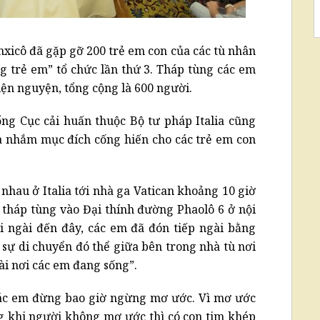
icô đã gặp gỡ 200 trẻ em con của các tù nhân
ng trẻ em” tổ chức lần thứ 3. Tháp tùng các em
ện nguyện, tổng cộng là 600 người.
g Cục cải huấn thuộc Bộ tư pháp Italia cũng
 nhắm mục đích cống hiến cho các trẻ em con
nhau ở Italia tới nhà ga Vatican khoảng 10 giờ
tháp tùng vào Đại thính đường Phaolô 6 ở nội
i ngài đến đây, các em đã đón tiếp ngài bằng
sự di chuyển đó thể giữa bên trong nhà tù nơi
ài nơi các em đang sống”.
ác em đừng bao giờ ngừng mơ ước. Vì mơ ước
 khi người không mơ ước thì có con tim khép