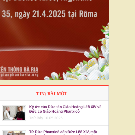
TIN/ BÀI MỚI
Ký ức của Đức tân Giáo Hoàng Lêô XIV về
Đức cố Giáo Hoàng Phanxicô
Thứ Bảy 10.05.2025
Từ Đức Phanxicô đến Đức Lêô XIV, một