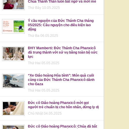
Chúa Thánh Thần luôn bất ngờ và mới mẻ
Thứ Bảy 10.05.2025
Ý cầu nguyện của Đức Thánh Cha tháng
05/2025: Cầu nguyện cho điều kiện lao
động
Thứ Ba 06.05.2025
ĐHY Mamberti: Đức Thánh Cha Phanxicô
đã trung thành với sứ vụ bằng toàn bộ sức
lực
Thứ Hai 05.05.2025
“Xe Giáo hoàng Hòa bình”: Món quà cuối
cùng của Đức Thánh Cha Phanxicô dành
cho Gaza
Thứ Hai 05.05.2025
Đức cố Giáo hoàng Phanxicô mời gọi
người trẻ chuẩn bị cho hôn nhân, đừng ly dị
Chủ Nhật 04.05.2025
Đức cố Giáo hoàng Phanxicô: Chúa đã bắt