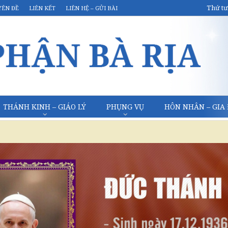
Thứ tư
YÊN ĐỀ
LIÊN KẾT
LIÊN HỆ – GỬI BÀI
THÁNH KINH – GIÁO LÝ
PHỤNG VỤ
HÔN NHÂN – GIA