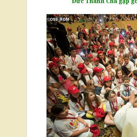
Đức Thánh Cha gặp gỡ 