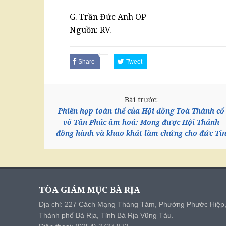
G. Trần Đức Anh OP
Nguồn: RV.
Share
Tweet
Bài trước:
Phiên họp toàn thể của Hội đồng Toà Thánh cổ
võ Tân Phúc âm hoá: Mong được Hội Thánh
đồng hành và khao khát làm chứng cho đức Ti
TÒA GIÁM MỤC BÀ RỊA
Địa chỉ: 227 Cách Mạng Tháng Tám, Phường Phước Hiệp
Thành phố Bà Rịa, Tỉnh Bà Rịa Vũng Tàu.