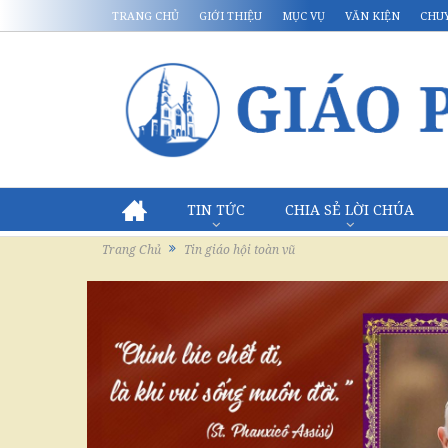
TRANG CHỦ
GIỚI THIỆU
MỤC VỤ
VĂN KIỆN
CHU
TIN TỨC
CHIA SẺ LỜI CHÚA
Trang Chủ
Tin giáo hội toàn vũ