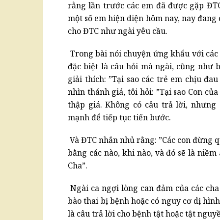
rằng lần trước các em đã được gặp ĐTC
một số em hiện diện hôm nay, nay đang 
cho ĐTC như ngài yêu cầu.
Trong bài nói chuyện ứng khẩu với các
đặc biệt là câu hỏi mà ngài, cũng như 
giải thích: ”Tại sao các trẻ em chịu đau
nhìn thánh giá, tôi hỏi: ”Tại sao Con củ
thập giá. Không có câu trả lời, nhưng
mạnh để tiếp tục tiến bước.
Và ĐTC nhắn nhủ rằng: ”Các con đừng qu
bằng các nào, khi nào, và đó sẽ là niềm
Cha”.
Ngài ca ngợi lòng can đảm của các cha 
bào thai bị bệnh hoặc có nguy cơ dị hìn
là câu trả lời cho bệnh tật hoặc tật nguy