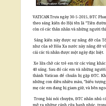
VATICAN.Trưa ngày 30-5-2015, ĐTC Phanx
theo sáng kiến do Hội tên là ”Tiền đườ
còn có các thân nhân và những người thi
Sáng kiến này được sự nâng đỡ của Tổn
như của sở Hỏa Xa nước này nâng đỡ và
cái các tù nhân được một ngày đặc biệt.
Xe lửa chở các trẻ em từ các vùng khác 
40 sáng. Sau đó các em và những người 
thành Vatican để chuẩn bị gặp ĐTC. Kh
những con diều nhiều màu, ”biểu tượng 
mẹ các em đang bị giam giữ, và bên ngo
Trong bài nói chuyện, ĐTC nhắn nhủ c
mở ra những cánh cửa hạnh phúc, trong