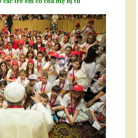
các trẻ em có cha mẹ bị tù