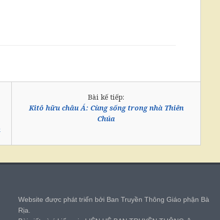
Bài kế tiếp:
Kitô hữu châu Á: Cùng sống trong nhà Thiên
Chúa
n
,
Website được phát triển bởi Ban Truyền Thông Giáo phận Bà
Rịa.