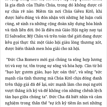
là gia đình của Thiên Chúa, trong đó không được có
sự chia rẽ nào. Niềm tin nơi Chúa Giêsu Kitô, khi
được hiểu đúng và đón nhận với những hệ luận cuối
cùng, sẽ sinh ra những cộng đoàn xây dựng hòa bình
và tình liên đới. Đó là điều mà Giáo Hội ngày nay tại
El Salvador, Mỹ Châu và trên toàn thế giới đang được
kêu gọi thực thi: một Giáo hội giàu lòng thương xót,
được biến thành men hòa giải cho xã hội.
”Đức Cha Romero mời gọi chúng ta sống hợp lương
tri và suy tư, tôn trọng sự sống và hòa hợp. Cần từ bỏ
”bạo lực gươm giáo, bạo lực oán thù”, và sống ”sức
mạnh của tình thương mà Chúa Kitô chịu đóng đanh
trên thập giá đã để lại, sức mạnh làm cho mọi người
vượt thắng ích kỷ và để không còn những chênh lệch
tàn bạo giữa chúng ta”. Đức Cha đã biết nhìn và cảm
nghiệm trong thân thể ”sự ích kỷ tiềm ẩn nơi những