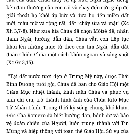
kêu đau thương của con cái và chạy đến cứu giúp để
giải thoát họ khỏi áp bức và đưa họ đến miền đất
mới, màu mỡ và rộng rãi, đất ”chảy sữa và mật” (Xc
Xh 3,7-8). Như xưa kia Chúa đã chọn Môisê để, nhân
danh Ngài, hướng dẫn dân, Chúa vẫn còn tiếp tục
khơi lên những mục tử theo con tim Ngài, dẫn dắt
đoàn Chiên Chúa một cách khôn ngoan và sáng suốt
(Xc Gr 3,15).
”Tại đất nước tươi đẹp ở Trung Mỹ này, được Thái
Bình Dương tưới gội, Chúa đã ban cho Giáo Hội một
Giám Mục nhiệt thành, kính mến Chúa và phục vụ
anh chị em, trở thành hình ảnh của Chúa Kitô Mục
Tử Nhân Lành. Trong thời kỳ sống chung khó khăn,
Đức Cha Romero đã biết hướng dẫn, bênh đỡ và bảo
vệ đoàn chiên của Người, luôn trung thành với Tin
Mừng và hiệp thông với toàn thể Giáo Hội. Sứ vụ của