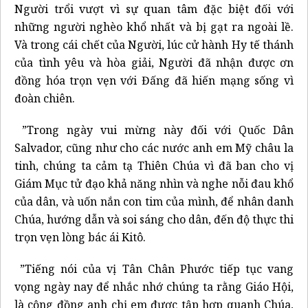
Người trổi vượt vì sự quan tâm đặc biệt đối với
những người nghèo khổ nhất và bị gạt ra ngoài lề.
Và trong cái chết của Người, lúc cử hành Hy tế thánh
của tình yêu và hòa giải, Người đã nhận được ơn
đồng hóa trọn vẹn với Đấng đã hiến mạng sống vì
đoàn chiên.
”Trong ngày vui mừng này đối với Quốc Dân
Salvador, cũng như cho các nước anh em Mỹ châu la
tinh, chúng ta cảm tạ Thiên Chúa vì đã ban cho vị
Giám Mục tử đạo khả năng nhìn và nghe nỗi đau khổ
của dân, và uốn nắn con tim của mình, để nhân danh
Chúa, hướng dẫn và soi sáng cho dân, đến độ thực thi
trọn vẹn lòng bác ái Kitô.
”Tiếng nói của vị Tân Chân Phước tiếp tục vang
vọng ngày nay để nhắc nhớ chúng ta rằng Giáo Hội,
là cộng đồng anh chị em được tập hợp quanh Chúa,