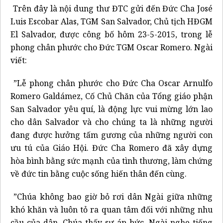
Trên đây là nội dung thư ĐTC gửi đến Đức Cha José
Luis Escobar Alas, TGM San Salvador, Chủ tịch HĐGM
El Salvador, được công bố hôm 23-5-2015, trong lễ
phong chân phước cho Đức TGM Oscar Romero. Ngài
viết:
”Lễ phong chân phước cho Đức Cha Oscar Arnulfo
Romero Galdámez, Cố Chủ Chăn của Tổng giáo phận
San Salvador yêu quí, là động lực vui mừng lớn lao
cho dân Salvador và cho chúng ta là những người
đang được hưởng tấm gương của những người con
ưu tú của Giáo Hội. Đức Cha Romero đã xây dựng
hòa bình bằng sức mạnh của tình thương, làm chứng
về đức tin bằng cuộc sống hiến thân đến cùng.
”Chúa không bao giờ bỏ rơi dân Ngài giữa những
khó khăn và luôn tỏ ra quan tâm đối với những nhu
cầu của dân. Chúa thấy sự áp bức, Ngài nghe tiếng