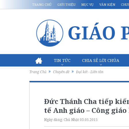
TRANG CHỦ
GIỚI THIỆU
MỤC VỤ
VĂN KIỆN
CHU
TIN TỨC
CHIA SẺ LỜI CHÚA
Trang Chủ
Chuyên đề
Đại kết - Liên tôn
Đức Thánh Cha tiếp kiến
tế Anh giáo – Công giá
Ngày đăng:
Chủ Nhật 03.05.2015