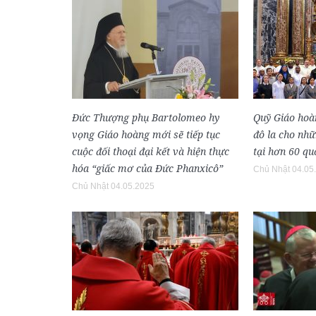
Đức Thượng phụ Bartolomeo hy
Quỹ Giáo hoàn
vọng Giáo hoàng mới sẽ tiếp tục
đô la cho nh
cuộc đối thoại đại kết và hiện thực
tại hơn 60 qu
hóa “giấc mơ của Đức Phanxicô”
Chủ Nhật 04.05
Chủ Nhật 04.05.2025