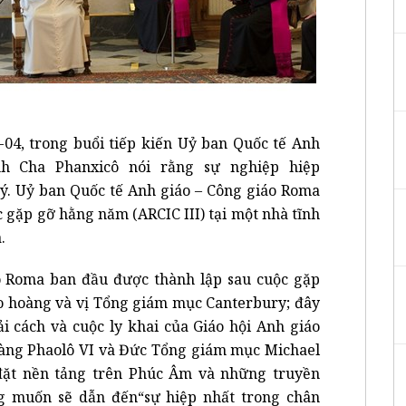
4, trong buổi tiếp kiến Uỷ ban Quốc tế Anh
h Cha Phanxicô nói rằng sự nghiệp hiệp
 ý. Uỷ ban Quốc tế Anh giáo – Công giáo Roma
 gặp gỡ hằng năm (ARCIC III) tại một nhà tĩnh
.
o Roma ban đầu được thành lập sau cuộc gặp
áo hoàng và vị Tổng giám mục Canterbury; đây
ải cách và cuộc ly khai của Giáo hội Anh giáo
oàng Phaolô VI và Đức Tổng giám mục Michael
đặt nền tảng trên Phúc Âm và những truyền
g muốn sẽ dẫn đến“sự hiệp nhất trong chân