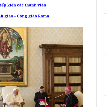
tiếp kiến
các thành viên
h giáo –
Công
g
iáo
Roma