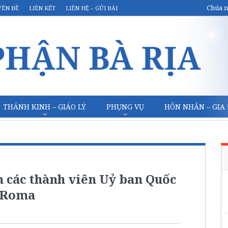
Chúa n
YÊN ĐỀ
LIÊN KẾT
LIÊN HỆ – GỬI BÀI
THÁNH KINH – GIÁO LÝ
PHỤNG VỤ
HÔN NHÂN – GIA
 các thành viên Uỷ ban Quốc
o Roma