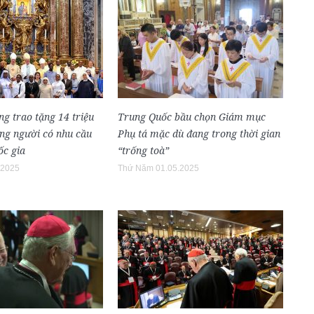
g trao tặng 14 triệu
Trung Quốc bầu chọn Giám mục
ững người có nhu cầu
Phụ tá mặc dù đang trong thời gian
ốc gia
“trống toà”
.2025
Thứ Năm 01.05.2025