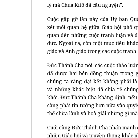
lý mà Chúa Kitô đã cầu nguyện”.
Cuộc gặp gỡ lần này của Uỷ ban Qu
xét mối quan hệ giữa Giáo hội phổ qu
quan đến những cuộc tranh luận và đư
đức. Ngoài ra, còn một mục tiêu khá
giáo và Anh giáo trong các cuộc tranh 
Đức Thánh Cha nói, các cuộc thảo luậ
đã được hai bên đồng thuận trong gi
chúng ta rằng đại kết không phải là
và những khác biệt đã chia rẽ chúng
khỏi. Đức Thánh Cha khẳng định, nếu 
càng phải tin tưởng hơn nữa vào quy
thể chữa lành và hoà giải những gì m
Cuối cùng Đức Thánh Cha nhấn mạnh đ
nhiều Giáo hội và truyền thống khác 