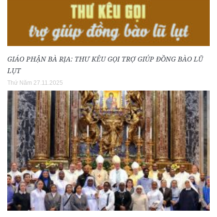
GIÁO PHẬN BÀ RỊA: THƯ KÊU GỌI TRỢ GIÚP ĐỒNG BÀO LŨ
LỤT
Thứ Năm 27.11.2025