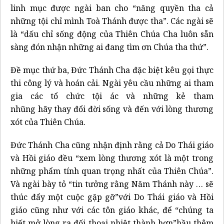
linh mục được ngài ban cho “năng quyền tha cả
những tội chỉ mình Toà Thánh được tha”. Các ngài sẽ
là “dấu chỉ sống động của Thiên Chúa Cha luôn sẵn
sàng đón nhận những ai đang tìm ơn Chúa tha thứ”.
Đề mục thứ ba, Đức Thánh Cha đặc biệt kêu gọi thực
thi công lý và hoán cải. Ngài yêu cầu những ai tham
gia các tổ chức tội ác và những kẻ tham
nhũng hãy thay đổi đời sống và đến với lòng thương
xót của Thiên Chúa.
Đức Thánh Cha cũng nhận định rằng cả Do Thái giáo
và Hồi giáo đều “xem lòng thương xót là một trong
những phẩm tính quan trọng nhất của Thiên Chúa”.
Và ngài bày tỏ “tin tưởng rằng Năm Thánh này … sẽ
thúc đẩy một cuộc gặp gỡ”với Do Thái giáo và Hồi
giáo cũng như với các tôn giáo khác, để “chúng ta
biết mở lòng ra đối thoại nhiệt thành hơn”hầu thêm