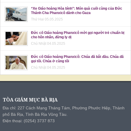
“Xe Giáo hoàng Hòa bình”: Món quà cuối cùng của Đức
Thánh Cha Phanxicô dành cho Gaza
Thứ Hai 05.05.2025
Đức cố Giáo hoàng Phanxicô mời gọi người trẻ chuẩn bị
cho hôn nhân, đừng ly dị
Chủ Nhật 04.05.2025
Đức cố Giáo hoàng Phanxicô: Chúa đã bắt đầu. Chúa đã
gọi tôi. Chúa ở cùng tôi
Chủ Nhật 04.05.2025
TÒA GIÁM MỤC BÀ RỊA
Địa chỉ: 227 Cách Mạng Tháng Tám, Phường Phước Hiệp, Thành
phố Bà Rịa, Tỉnh Bà Rịa Vũng Tàu.
Điện thoại: (0254) 3737 873