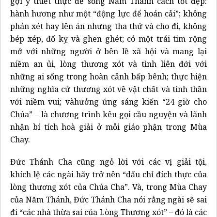
gợi ý thiết thực để sống Năm Thánh cách tốt đẹp:
hành hương như một “động lực để hoán cải”; không
phán xét hay lên án nhưng tha thứ và cho đi, không
bép xép, đố kỵ và ghen ghét; có một trái tim rộng
mở với những người ở bên lề xã hội và mang lại
niềm an ủi, lòng thương xót và tình liên đới với
những ai sống trong hoàn cảnh bấp bênh; thực hiện
những nghĩa cử thương xót về vật chất và tinh thần
với niềm vui; vàhưởng ứng sáng kiến “24 giờ cho
Chúa” – là chương trình kêu gọi cầu nguyện và lãnh
nhận bí tích hoà giải ở mỗi giáo phận trong Mùa
Chay.
Đức Thánh Cha cũng ngỏ lời với các vị giải tội,
khích lệ các ngài hãy trở nên “dấu chỉ đích thực của
lòng thương xót của Chúa Cha”. Và, trong Mùa Chay
của Năm Thánh, Đức Thánh Cha nói rằng ngài sẽ sai
đi “các nhà thừa sai của Lòng Thương xót” – đó là các