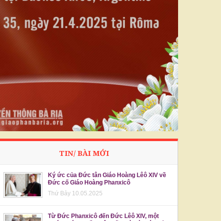
TIN/ BÀI MỚI
Ký ức của Đức tân Giáo Hoàng Lêô XIV về
Đức cố Giáo Hoàng Phanxicô
Thứ Bảy 10.05.2025
Từ Đức Phanxicô đến Đức Lêô XIV, một