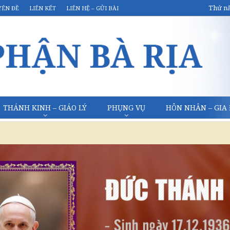
Thứ nă
YÊN ĐỀ
LIÊN KẾT
LIÊN HỆ – GỬI BÀI
THÁNH KINH – GIÁO LÝ
PHỤNG VỤ
HÔN NHÂN – GIA