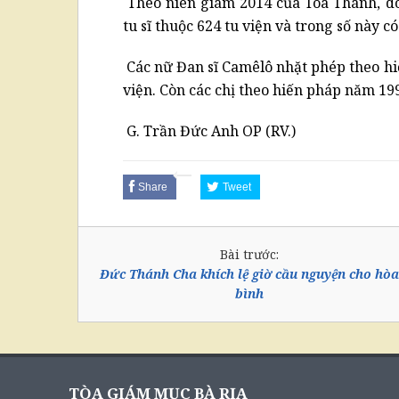
Theo niên giám 2014 của Tòa Thánh, dò
tu sĩ thuộc 624 tu viện và trong số này c
Các nữ Đan sĩ Camêlô nhặt phép theo hi
viện. Còn các chị theo hiến pháp năm 19
G. Trần Đức Anh OP (RV.)
Share
Tweet
Bài trước:
Đức Thánh Cha khích lệ giờ cầu nguyện cho hòa
bình
TÒA GIÁM MỤC BÀ RỊA