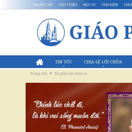
TRANG CHỦ
GIỚI THIỆU
MỤC VỤ
VĂN KIỆN
CHU
TIN TỨC
CHIA SẺ LỜI CHÚA
Trang Chủ
Tin giáo hội toàn vũ