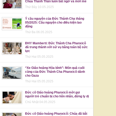
Chúa Thánh Thần luôn bất ngờ và mới mẻ
Thứ Bảy 10.05.2025
Ý cầu nguyện của Đức Thánh Cha tháng
05/2025: Cầu nguyện cho điều kiện lao
động
Thứ Ba 06.05.2025
ĐHY Mamberti: Đức Thánh Cha Phanxicô
đã trung thành với sứ vụ bằng toàn bộ sức
lực
Thứ Hai 05.05.2025
“Xe Giáo hoàng Hòa bình”: Món quà cuối
cùng của Đức Thánh Cha Phanxicô dành
cho Gaza
Thứ Hai 05.05.2025
Đức cố Giáo hoàng Phanxicô mời gọi
người trẻ chuẩn bị cho hôn nhân, đừng ly dị
Chủ Nhật 04.05.2025
Đức cố Giáo hoàng Phanxicô: Chúa đã bắt