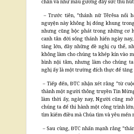
chắn và như mẫu gương đầy sức thu hút 
– Trước tiên, ”thánh nữ Têrêsa nổi b
nguyện này không bị đóng khung trong 
nhưng cũng bộc phát trong những cơ hộ
canh tân đời sống thánh hiến ngày nay,
tàng lớn, đầy những đề nghị cụ thể, 
không làm cho chúng ta khép kín vào mì
bình nội tâm, nhưng làm cho chúng ta
nghị ấy là một trường đích thực để tăn
– Tiếp đến, ĐTC nhận xét rằng ”từ cuộ
thành một người thông truyền Tin Mừn
làm thời ấy, ngày nay, Người cũng mở 
chúng ta để thi hành một công trình lớn,
tìm kiếm điều mà Chúa tìm và yêu mến 
– Sau cùng, ĐTC nhấn mạnh rằng ”thán