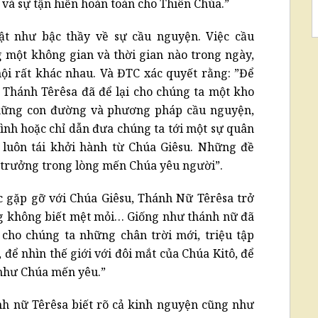
và sự tận hiến hoàn toàn cho Thiên Chúa.”
ật như bậc thầy về sự cầu nguyện. Việc cầu
một không gian và thời gian nào trong ngày,
i rất khác nhau. Và ĐTC xác quyết rằng: ”Để
 Thánh Têrêsa đã để lại cho chúng ta một kho
những con đường và phương pháp cầu nguyện,
nh hoặc chỉ dẫn đưa chúng ta tới một sự quân
 luôn tái khởi hành từ Chúa Giêsu. Những đề
g trưởng trong lòng mến Chúa yêu người”.
c gặp gỡ với Chúa Giêsu, Thánh Nữ Têrêsa trở
g không biết mệt mỏi… Giống như thánh nữ đã
cho chúng ta những chân trời mới, triệu tập
 để nhìn thế giới với đôi mắt của Chúa Kitô, để
như Chúa mến yêu.”
h nữ Têrêsa biết rõ cả kinh nguyện cũng như