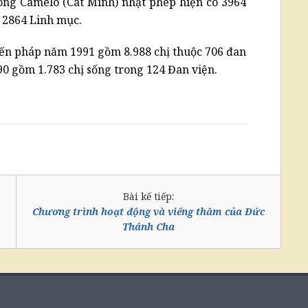
ng Camêlô (Cát Minh) nhặt phép hiện có 3964
ó 2864 Linh mục.
ến pháp năm 1991 gồm 8.988 chị thuộc 706 đan
90 gồm 1.783 chị sống trong 124 Đan viện.
Bài kế tiếp:
Chương trình hoạt động và viếng thăm của Đức
Thánh Cha