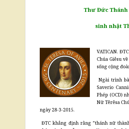
Thư Đức Thánh 
sinh nhật T
VATICAN. ĐTC 
Chúa Giêsu về 
sống cộng đoà
Ngài trình bà
Saverio Cann
Phép (OCD) nh
Nữ Têrêsa Chú
ngày 28-3-2015.
ĐTC khẳng định rằng ”thánh nữ thành