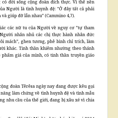
có đời sống cộng đoàn đích thực. Vì thế nền
ủa Người là tình huynh đệ: ”Ở đây tất cả phải
 và giúp đỡ lẫn nhau” (Cammino 4,7).
ác các nữ tu của Người về nguy cơ ”tự tham
 Người nhắn nhủ các chị thực hành nhân đức
đôi mách”, ghen tương, phê bình chỉ trích, làm
ười khác. Tinh thần khiêm nhường theo thánh
 phẩm giá của mình, có tinh thần truyền giáo
 cộng đoàn Têrêsa ngày nay đang được kêu gọi
 năng làm chứng về tình huynh đệ và tình mẫu
ng nhu cầu của thế giới, đang bị xâu xé vì chia