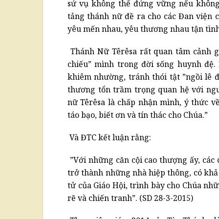
sứ vụ không thể đứng vững nếu không 
tảng thánh nữ đề ra cho các Đan viện c
yêu mến nhau, yêu thương nhau tận tình
Thánh Nữ Têrêsa rất quan tâm cảnh gi
chiếu” mình trong đời sống huynh đệ.
khiêm nhường, tránh thói tật ”ngồi lê 
thương tổn trầm trọng quan hệ với ng
nữ Têrêsa là chấp nhận mình, ý thức về
táo bạo, biết ơn và tín thác cho Chúa.”
Và ĐTC kết luận rằng:
”Với những căn cội cao thượng ấy, các
trở thành những nhà hiệp thông, có khả
tử của Giáo Hội, trình bày cho Chúa nhữ
rẽ và chiến tranh”. (SD 28-3-2015)