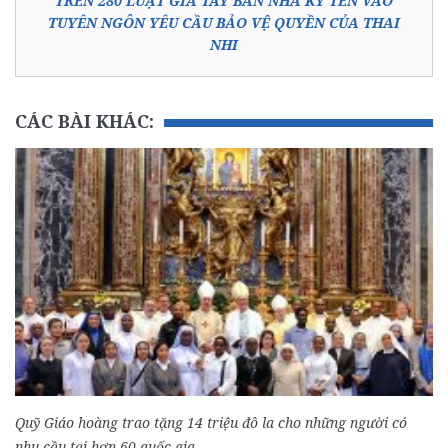
TRÊN 280 LUẬT GIA TÂY BAN NHA KÝ TÊN VÀO
TUYÊN NGÔN YÊU CẦU BẢO VỆ QUYỀN CỦA THAI
NHI
CÁC BÀI KHÁC:
Quỹ Giáo hoàng trao tặng 14 triệu đô la cho những người có
nhu cầu tại hơn 60 quốc gia