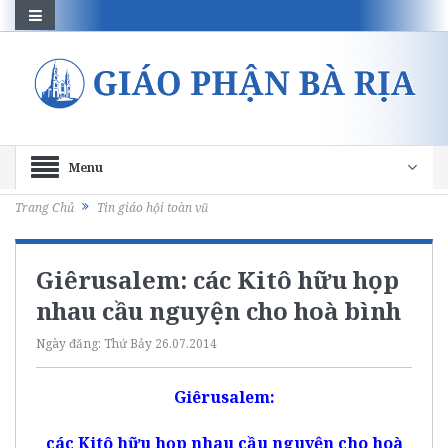
Menu
Trang Chủ
Tin giáo hội toàn vũ
Giêrusalem: các Kitô hữu họp
nhau cầu nguyện cho hoà bình
Ngày đăng:
Thứ Bảy 26.07.2014
Giê
rusalem
:
các Kitô hữu
họ
p
nhau
cầu
nguyện cho
hoà