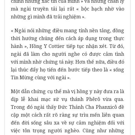
chính những xác tín của mình » và những chân lý
mà ngài truyền tải lại rất « bộc bạch nhờ vào
những gì mình đã trải nghiệm ».
« Ngài nói những điều mang tính nền tảng, đồng
thời hướng chúng đến cách áp dụng trong thực
hành », Hồng Y Cottier tiếp tục nhận xét. Từ đó,
ngài đã làm cho người nghe có được cảm tình
với mình nhờ chứng tá này. Hơn thế nữa, điều đó
lại thúc đẩy họ tiến đến bước tiếp theo là « sống
Tin Mừng cùng với ngài ».
Một dẫn chứng cụ thể mà vị hồng y này đưa ra là
dịp lễ khai mạc sứ vụ thánh Phêrô vừa qua.
Trong đó ngài thấy Đức Thánh Cha Phanxicô đề
cập một cách rất rõ ràng sự trìu mến liên quan
đến đời sống sâu xa về sự cảm nghiệm đối với
việc tôn trọng người nghèo. Cũng như những