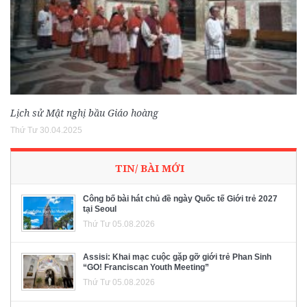
Lịch sử Mật nghị bầu Giáo hoàng
Thứ Tư 30.04.2025
TIN/ BÀI MỚI
Công bố bài hát chủ đề ngày Quốc tế Giới trẻ 2027
tại Seoul
Thứ Tư 05.08.2026
Assisi: Khai mạc cuộc gặp gỡ giới trẻ Phan Sinh
“GO! Franciscan Youth Meeting”
Thứ Tư 05.08.2026