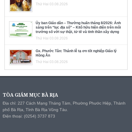
Thứ Hai 03.08.2026
Ủy ban Giáo dân – Thường huấn tháng 8/2026: Ánh
sáng trên “lục địa số” – Kitô hữu hiện diện trên môi
trường số với sự thật, tử tế và tinh thần xây dựng
Thứ Hai 03.08.2026
Gx. Phước Tân: Thánh lễ tạ ơn tốt nghiệp Giáo lý
Hồng Ân
Thứ Hai 03.08.2026
TÒA GIÁM MỤC BÀ RỊA
Địa chỉ: 227 Cách Mạng Tháng Tám, Phường Phước Hiệp, Thành
phố Bà Rịa, Tỉnh Bà Rịa Vũng Tàu.
Điện thoại: (0254) 3737 873