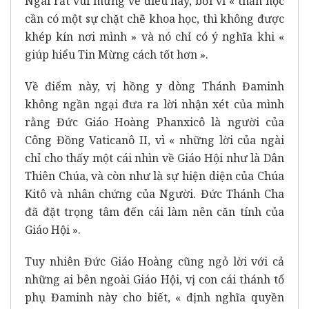
Ngài rất vui mừng về điều này, bởi vì « thần học
cần có một sự chặt chẽ khoa học, thì không được
khép kín nơi mình » và nó chỉ có ý nghĩa khi «
giúp hiểu Tin Mừng cách tốt hơn ».
Về điểm này, vị hồng y dòng Thánh Đaminh
không ngần ngại đưa ra lời nhận xét của mình
rằng Đức Giáo Hoàng Phanxicô là người của
Công Đồng Vaticanô II, vì « những lời của ngài
chỉ cho thấy một cái nhìn về Giáo Hội như là Dân
Thiên Chúa, và còn như là sự hiện diện của Chúa
Kitô và nhân chứng của Người. Đức Thánh Cha
đã đặt trọng tâm đến cái làm nên căn tính của
Giáo Hội ».
Tuy nhiên Đức Giáo Hoàng cũng ngỏ lời với cả
những ai bên ngoài Giáo Hội, vị con cái thánh tổ
phụ Đaminh này cho biết, « định nghĩa quyền