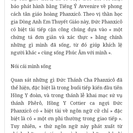
báo phát hành bằng Tiếng Ý Avvenire về phong
cách tân giáo hoàng Phanxicô. Theo vị thần học
gia Dòng Anh Em Thuyết Giáo này, Đức Phanxicô
có biệt tài tiếp cận công chúng dựa vào « một
chứng tá đơn giản và xác thực » bằng chính
những gì mình đã sống, từ đó giúp khích lệ
người khác « cùng sống Phúc Âm với mình ».
Nói cái mình sống
Quan sát những gì Đức Thánh Cha Phanxicô đã
thể hiện, đặc biệt là trong buổi tiếp kiến đầu tiên
Hồng Y đoàn, và trong thánh lễ khai mạc sứ vụ
thánh Phêrô, Hồng Y Cottier ca ngợi Đức
Phanxicô có « biệt tài về ngôn ngữ cử chỉ » đặc
biệt là có « một ơn phi thường trong giao tiếp ».
Tuy nhiên, « thứ ngôn ngữ này phát xuất từ