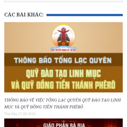
CÁC BÀI KHÁC:
THÔNG BÁO VỀ VIỆC TỔNG LẠC QUYÊN QUỸ ĐÀO TẠO LINH
MỤC VÀ QUỸ ĐỒNG TIỀN THÁNH PHÊRÔ
Thứ Bảy 27.06.2026