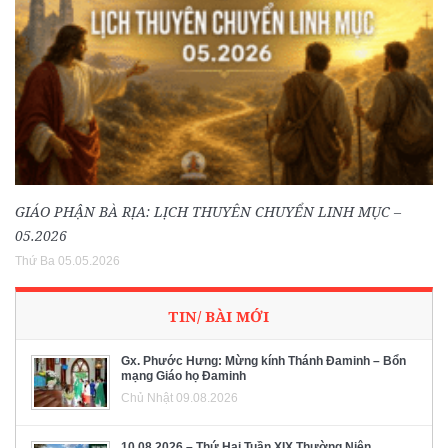
GIÁO PHẬN BÀ RỊA: LỊCH THUYÊN CHUYỂN LINH MỤC –
05.2026
Thứ Ba 05.05.2026
TIN/ BÀI MỚI
Gx. Phước Hưng: Mừng kính Thánh Đaminh – Bổn
mạng Giáo họ Đaminh
Chủ Nhật 09.08.2026
10.08.2026 – Thứ Hai Tuần XIX Thường Niên