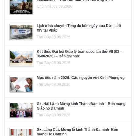
Chủ Nhật 09.08.2026
Lịch trình chuyến Tông du bốn ngày của Đức Lêô
XIV tại Pháp
Thứ Bảy 08.08.2026
Kết thúc Đại hội Giáo lý toàn quốc lần thứ VII (03 –
06/8/2026) – Bản ghi nhớ
Thứ Bảy 08.08.2026
Mục tiêu năm 2026: Cầu nguyện với Kinh Phụng vụ
Thứ Bảy 08.08.2026
Gx. Hải Lâm: Mừng kính Thánh Đaminh – Bổn mạng
Giáo họ Đaminh
Thứ Bảy 08.08.2026
Gx. Láng Cát: Mừng lễ kính Thánh Đaminh- Bổn
mạng Họ Đaminh