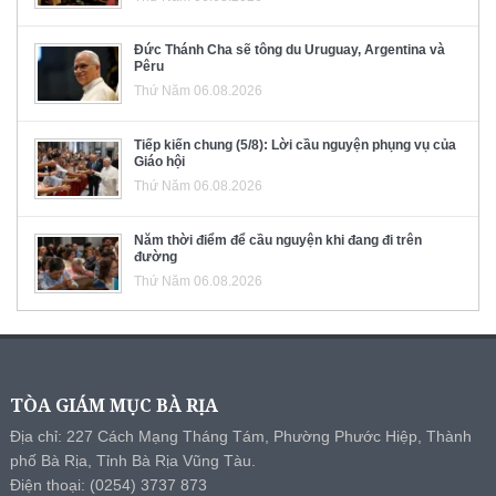
Đức Thánh Cha sẽ tông du Uruguay, Argentina và
Pêru
Thứ Năm 06.08.2026
Tiếp kiến chung (5/8): Lời cầu nguyện phụng vụ của
Giáo hội
Thứ Năm 06.08.2026
Năm thời điểm để cầu nguyện khi đang đi trên
đường
Thứ Năm 06.08.2026
TÒA GIÁM MỤC BÀ RỊA
Địa chỉ: 227 Cách Mạng Tháng Tám, Phường Phước Hiệp, Thành
phố Bà Rịa, Tỉnh Bà Rịa Vũng Tàu.
Điện thoại: (0254) 3737 873