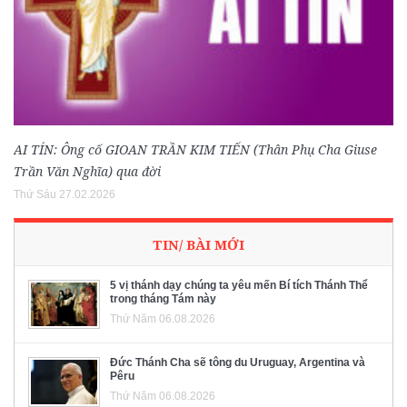
AI TÍN: Ông cố GIOAN TRẦN KIM TIẾN (Thân Phụ Cha Giuse
Trần Văn Nghĩa) qua đời
Thứ Sáu 27.02.2026
TIN/ BÀI MỚI
5 vị thánh dạy chúng ta yêu mến Bí tích Thánh Thể
trong tháng Tám này
Thứ Năm 06.08.2026
Đức Thánh Cha sẽ tông du Uruguay, Argentina và
Pêru
Thứ Năm 06.08.2026