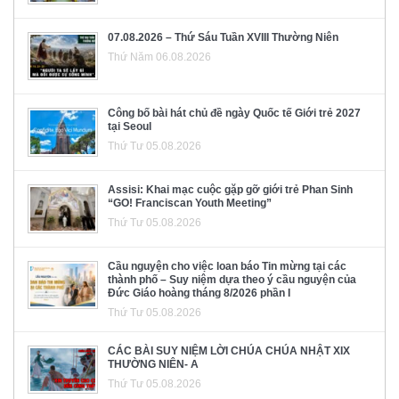
07.08.2026 – Thứ Sáu Tuần XVIII Thường Niên
Thứ Năm 06.08.2026
Công bố bài hát chủ đề ngày Quốc tế Giới trẻ 2027
tại Seoul
Thứ Tư 05.08.2026
Assisi: Khai mạc cuộc gặp gỡ giới trẻ Phan Sinh
“GO! Franciscan Youth Meeting”
Thứ Tư 05.08.2026
Cầu nguyện cho việc loan báo Tin mừng tại các
thành phố – Suy niệm dựa theo ý cầu nguyện của
Đức Giáo hoàng tháng 8/2026 phần I
Thứ Tư 05.08.2026
CÁC BÀI SUY NIỆM LỜI CHÚA CHÚA NHẬT XIX
THƯỜNG NIÊN- A
Thứ Tư 05.08.2026