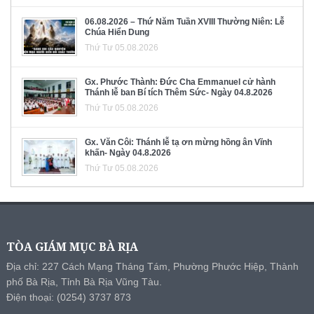
06.08.2026 – Thứ Năm Tuần XVIII Thường Niên: Lễ
Chúa Hiển Dung
Thứ Tư 05.08.2026
Gx. Phước Thành: Đức Cha Emmanuel cử hành
Thánh lễ ban Bí tích Thêm Sức- Ngày 04.8.2026
Thứ Tư 05.08.2026
Gx. Văn Côi: Thánh lễ tạ ơn mừng hồng ân Vĩnh
khấn- Ngày 04.8.2026
Thứ Tư 05.08.2026
TÒA GIÁM MỤC BÀ RỊA
Địa chỉ: 227 Cách Mạng Tháng Tám, Phường Phước Hiệp, Thành
phố Bà Rịa, Tỉnh Bà Rịa Vũng Tàu.
Điện thoại: (0254) 3737 873