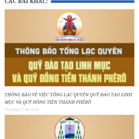
CÁC BÀI KHÁC:
THÔNG BÁO VỀ VIỆC TỔNG LẠC QUYÊN QUỸ ĐÀO TẠO LINH
MỤC VÀ QUỸ ĐỒNG TIỀN THÁNH PHÊRÔ
Thứ Bảy 27.06.2026