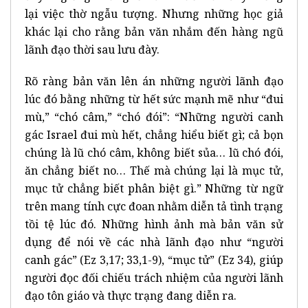
lại việc thờ ngẫu tượng. Nhưng những học giả
khác lại cho rằng bản văn nhắm đến hàng ngũ
lãnh đạo thời sau lưu đày.
Rõ ràng bản văn lên án những người lãnh đạo
lúc đó bằng những từ hết sức mạnh mẽ như “đui
mù,” “chó câm,” “chó đói”: “Những người canh
gác Israel đui mù hết, chẳng hiểu biết gì; cả bọn
chúng là lũ chó câm, không biết sủa… lũ chó đói,
ăn chẳng biết no… Thế mà chúng lại là mục tử,
mục tử chẳng biết phân biệt gì.” Những từ ngữ
trên mang tính cực đoan nhằm diễn tả tình trạng
tồi tệ lúc đó. Những hình ảnh mà bản văn sử
dụng để nói về các nhà lãnh đạo như “người
canh gác” (Ez 3,17; 33,1-9), “mục tử” (Ez 34), giúp
người đọc đối chiếu trách nhiệm của người lãnh
đạo tôn giáo và thực trạng đang diễn ra.