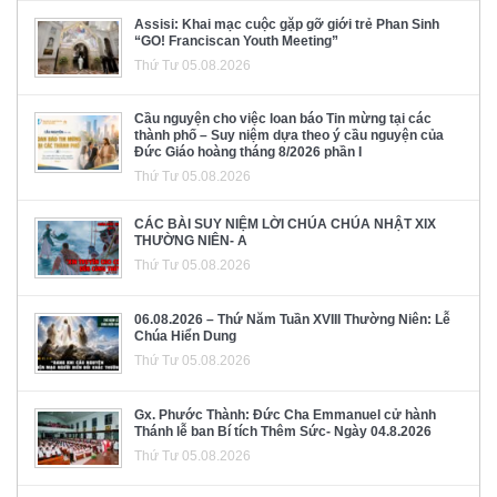
Assisi: Khai mạc cuộc gặp gỡ giới trẻ Phan Sinh
“GO! Franciscan Youth Meeting”
Thứ Tư 05.08.2026
Cầu nguyện cho việc loan báo Tin mừng tại các
thành phố – Suy niệm dựa theo ý cầu nguyện của
Đức Giáo hoàng tháng 8/2026 phần I
Thứ Tư 05.08.2026
CÁC BÀI SUY NIỆM LỜI CHÚA CHÚA NHẬT XIX
THƯỜNG NIÊN- A
Thứ Tư 05.08.2026
06.08.2026 – Thứ Năm Tuần XVIII Thường Niên: Lễ
Chúa Hiển Dung
Thứ Tư 05.08.2026
Gx. Phước Thành: Đức Cha Emmanuel cử hành
Thánh lễ ban Bí tích Thêm Sức- Ngày 04.8.2026
Thứ Tư 05.08.2026