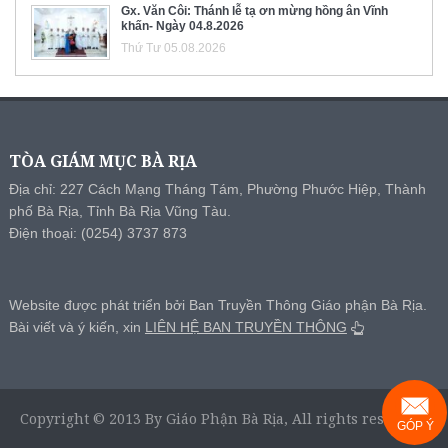
Gx. Văn Côi: Thánh lễ tạ ơn mừng hồng ân Vĩnh
khấn- Ngày 04.8.2026
Thứ Tư 05.08.2026
TÒA GIÁM MỤC BÀ RỊA
Địa chỉ: 227 Cách Mạng Tháng Tám, Phường Phước Hiệp, Thành
phố Bà Rịa, Tỉnh Bà Rịa Vũng Tàu.
Điện thoại: (0254) 3737 873
Website được phát triển bởi Ban Truyền Thông Giáo phận Bà Rịa.
Bài viết và ý kiến, xin
LIÊN HỆ BAN TRUYỀN THÔNG
Copyright © 2013 By Giáo Phận Bà Rịa, All rights reserved.
GÓP Ý