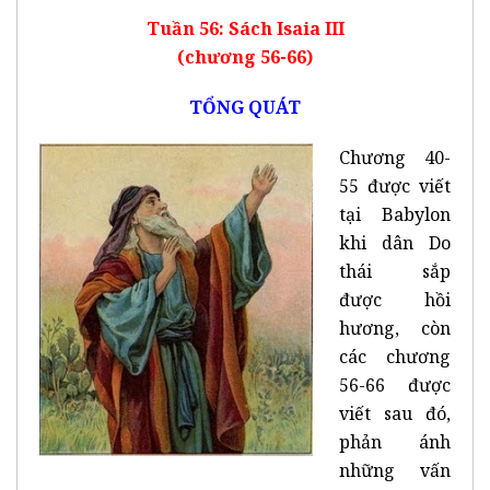
Tuần 56: Sách Isaia III
(chương 56-66)
TỔNG QUÁT
Chương 40-
55 được viết
tại Babylon
khi dân Do
thái sắp
được hồi
hương, còn
các chương
56-66 được
viết sau đó,
phản ánh
những vấn