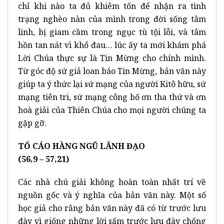
chỉ khi nào ta đủ khiêm tốn để nhận ra tình
trạng nghèo nàn của mình trong đời sống tâm
linh, bị giam cầm trong ngục tù tội lỗi, và tâm
hồn tan nát vì khổ đau… lúc ấy ta mới khám phá
Lời Chúa thực sự là Tin Mừng cho chính mình.
Từ góc độ sứ giả loan báo Tin Mừng, bản văn này
giúp ta ý thức lại sứ mạng của người Kitô hữu, sứ
mạng tiên tri, sứ mạng công bố ơn tha thứ và ơn
hoà giải của Thiên Chúa cho mọi người chúng ta
gặp gỡ.
TỐ CÁO HÀNG NGŨ LÃNH ĐẠO
(56,9 – 57,21)
Các nhà chú giải không hoàn toàn nhất trí về
nguồn gốc và ý nghĩa của bản văn này. Một số
học giả cho rằng bản văn này đã có từ trước lưu
đày vì giống những lời sấm trước lưu đày chống