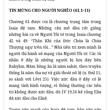
TIN MỪNG CHO NGƯỜI NGHÈO (61,1-11)
Chương 61 được coi là chương trọng tâm trong
Isaia đệ tam. Những câu mở đầu rất giống
những bài ca về Người Tôi tớ trong Isaia chương
42 và 49: “Thần Khí của Đức Chúa là Chúa
Thượng ngự trên tôi…” Nhà tiên tri xem mình là
người thi hành sứ mạng của Người Tôi tớ. Các tù
nhân ở đây là những người bị lưu đày bên
Babylon. Năm hồng ân là năm sabát, theo truyền
thống là năm tha nợ và giải thoát nô lệ (x. Đnl 15,
so sánh với Lêvi 25). Việc xức dầu ở đây có lẽ
mang tính hình tượng, vì thông thường các tiên
tri không được xức dầu, dù 1V 19,16 kể rằng Elia
đã xức dầu cho Elisê.
Trong văn mạch của Isaia đệ tam, bản văn này