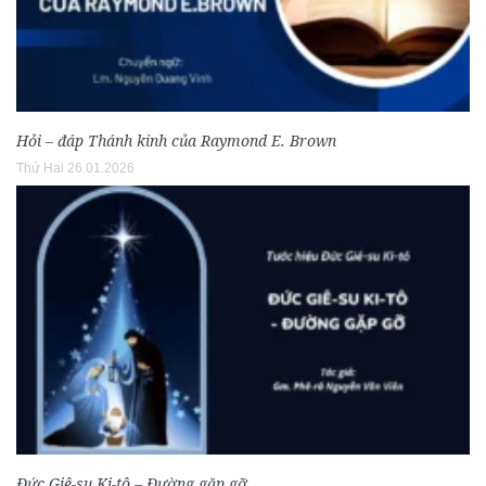
Hỏi – đáp Thánh kinh của Raymond E. Brown
Thứ Hai 26.01.2026
Đức Giê-su Ki-tô – Đường gặp gỡ