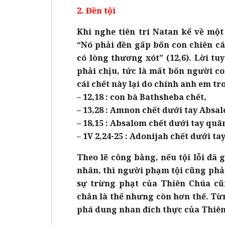
2. Đền tội
Khi nghe tiên tri Natan kể về một
“Nó phải đền gấp bốn con chiên cá
có lòng thương xót” (12,6). Lời t
phải chịu, tức là mất bốn người c
cái chết này lại do chính anh em tr
– 12,18 : con bà Bathsheba chết,
– 13,28 : Amnon chết dưới tay Absa
– 18,15 : Absalom chết dưới tay quân
– 1V 2,24-25 : Adonijah chết dưới t
Theo lẽ công bằng, nếu tội lỗi đã
nhân, thì người phạm tội cũng phả
sự trừng phạt của Thiên Chúa cũ
chắn là thế nhưng còn hơn thế. T
phá dung nhan đích thực của Thiên