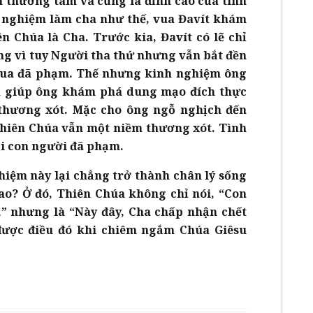
n thương tâm và cũng là đỉnh cao của tình
 nghiệm làm cha như thế, vua Đavít khám
 Chúa là Cha. Trước kia, Đavít có lẽ chỉ
g vì tuy Người tha thứ nhưng vẫn bắt đền
 vua đã phạm. Thế nhưng kinh nghiệm ông
đã giúp ông khám phá dung mạo đích thực
 thương xót. Mặc cho ông ngỗ nghịch đến
 Thiên Chúa vẫn một niềm thương xót. Tình
ỗi con người đã phạm.
hiệm này lại chẳng trở thành chân lý sống
ao? Ở đó, Thiên Chúa không chỉ nói, “Con
n,” nhưng là “Này đây, Cha chấp nhận chết
được điều đó khi chiêm ngắm Chúa Giêsu