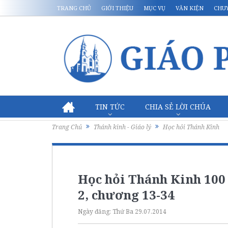
TRANG CHỦ
GIỚI THIỆU
MỤC VỤ
VĂN KIỆN
CHU
TIN TỨC
CHIA SẺ LỜI CHÚA
Trang Chủ
Thánh kinh - Giáo lý
Học hỏi Thánh Kinh
Học hỏi Thánh Kinh 100 
2, chương 13-34
Ngày đăng:
Thứ Ba 29.07.2014