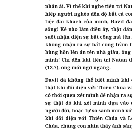
nhân ái. Vì thế khi nghe tiên tri N
hiếp người nghèo đến độ bắt cả c
tiệc đãi khách của mình, Đavít 
sống! Kẻ nào làm điều ấy, thật đá
suốt nhận diện sự bất công mà tên 
không nhận ra sự bất công trầm t
hùng hồn lên án tên nhà giàu, ông
mình! Chỉ đến khi tiên tri Natan 
(12,7), ông mới ngỡ ngàng.
Đavít đã không thể biết mình khi 
thật khi đối diện với Thiên Chúa v
có thói quen xét mình để nhận ra s
sự thật đó khi xét mình dựa vào 
người đời, hoặc tự so sánh mình với
khi đối diện với Thiên Chúa và L
Chúa, chúng con nhìn thấy ánh sán