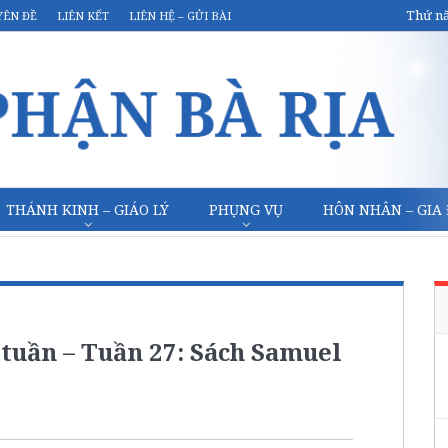
Thứ nă
YÊN ĐỀ
LIÊN KẾT
LIÊN HỆ – GỬI BÀI
THÁNH KINH – GIÁO LÝ
PHỤNG VỤ
HÔN NHÂN – GIA
tuần – Tuần 27: Sách Samuel