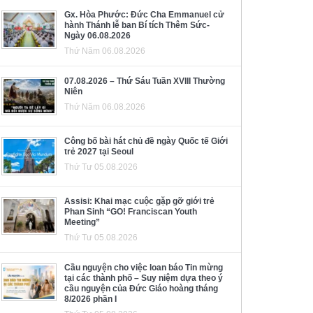
Gx. Hòa Phước: Đức Cha Emmanuel cử
hành Thánh lễ ban Bí tích Thêm Sức-
Ngày 06.08.2026
Thứ Năm 06.08.2026
07.08.2026 – Thứ Sáu Tuần XVIII Thường
Niên
Thứ Năm 06.08.2026
Công bố bài hát chủ đề ngày Quốc tế Giới
trẻ 2027 tại Seoul
Thứ Tư 05.08.2026
Assisi: Khai mạc cuộc gặp gỡ giới trẻ
Phan Sinh “GO! Franciscan Youth
Meeting”
Thứ Tư 05.08.2026
Cầu nguyện cho việc loan báo Tin mừng
tại các thành phố – Suy niệm dựa theo ý
cầu nguyện của Đức Giáo hoàng tháng
8/2026 phần I