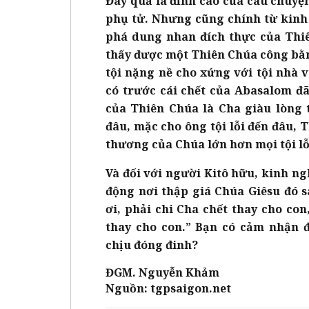
Đây quả là đỉnh cao của câu chuyệ
phụ tử. Nhưng cũng chính từ kinh
phá dung nhan đích thực của Thiên
thấy được một Thiên Chúa công bằn
tội nặng nề cho xứng với tội nhà
có trước cái chết của Abasalom 
của Thiên Chúa là Cha giàu lòng
đâu, mặc cho ông tội lỗi đến đâu,
thương của Chúa lớn hơn mọi tội l
Và đối với người Kitô hữu, kinh ng
động nơi thập giá Chúa Giêsu đó s
ơi, phải chi Cha chết thay cho co
thay cho con.” Bạn có cảm nhận 
chịu đóng đinh?
ĐGM. Nguyễn Khảm
Nguồn: tgpsaigon.net