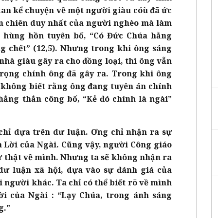
atan kể chuyện về một người giàu cóù đã ức
on chiên duy nhất của người nghèo mà làm
đã hùng hồn tuyên bố, “Có Đức Chúa hằng
ng chết” (12,5). Nhưng trong khi ông sáng
nhà giàu gây ra cho đồng loại, thì ông vẫn
rọng chính ông đã gây ra. Trong khi ông
 không biết rằng ông đang tuyên án chính
thẳng thắn công bố, “Kẻ đó chính là ngài”
chỉ dựa trên dư luận. Ơng chỉ nhận ra sự
à Lời của Ngài. Cũng vậy, người Công giáo
ự thật về mình. Nhưng ta sẽ không nhận ra
dư luận xã hội, dựa vào sự đánh giá của
 người khác. Ta chỉ có thể biết rõ về mình
ời của Ngài : “Lạy Chúa, trong ánh sáng
g.”