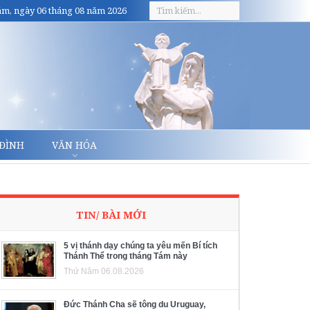
m, ngày 06 tháng 08 năm 2026
 ĐÌNH
VĂN HÓA
TIN/ BÀI MỚI
5 vị thánh dạy chúng ta yêu mến Bí tích
Thánh Thể trong tháng Tám này
Thứ Năm 06.08.2026
Đức Thánh Cha sẽ tông du Uruguay,