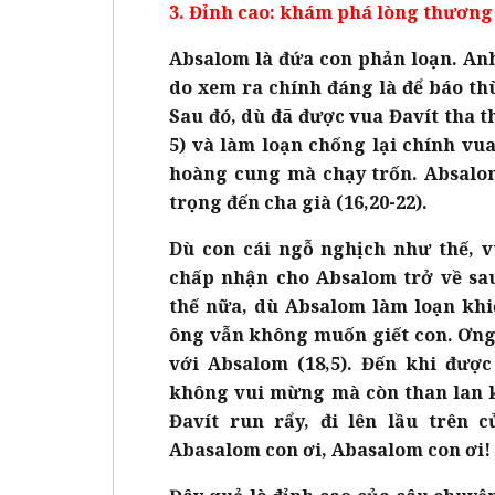
3. Đỉnh cao: khám phá lòng thương
Absalom là đứa con phản loạn. Anh 
do xem ra chính đáng là để báo t
Sau đó, dù đã được vua Đavít tha th
5) và làm loạn chống lại chính vua
hoàng cung mà chạy trốn. Absal
trọng đến cha già (16,20-22).
Dù con cái ngỗ nghịch như thế, v
chấp nhận cho Absalom trở về sau
thế nữa, dù Absalom làm loạn khi
ông vẫn không muốn giết con. Ơng
với Absalom (18,5). Đến khi đượ
không vui mừng mà còn than lan kh
Đavít run rẩy, đi lên lầu trên 
Abasalom con ơi, Abasalom con ơi! P