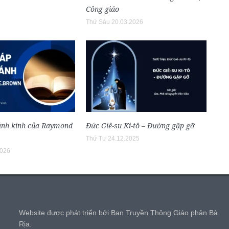
Công giáo
Thứ Sáu 20.03.2026
ánh kinh của Raymond
Đức Giê-su Ki-tô – Đường gặp gỡ
Thứ Tư 24.12.2025
2026
,
Website được phát triển bởi Ban Truyền Thông Giáo phận Bà
Rịa.