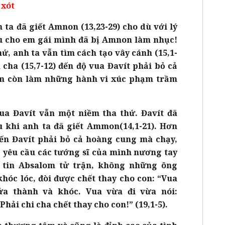
 xót
ta đã giết Amnon (13,23-29) cho dù với lý
hù cho em gái mình đã bị Amnon làm nhục!
ứ, anh ta vẫn tìm cách tạo vây cánh (15,1-
 cha (15,7-12) đến độ vua Đavít phải bỏ cả
om còn làm những hành vi xúc phạm trầm
ua Đavít vẫn một niềm tha thứ. Đavít đã
 khi anh ta đã giết Ammon(14,1-21). Hơn
ến Đavít phải bỏ cả hoàng cung mà chạy,
 yêu cầu các tướng sĩ của mình nương tay
c tin Absalom tử trận, không những ông
óc lóc, đòi được chết thay cho con: “Vua
cửa thành và khóc. Vua vừa đi vừa nói:
hải chi cha chết thay cho con!” (19,1-5).