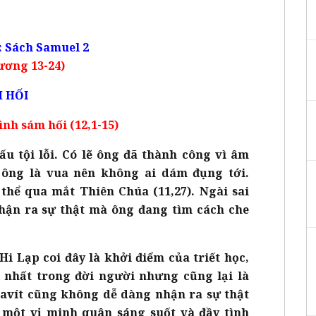
: Sách Samuel 2
ương 13-24)
M HỐI
ình sám hối (12,1-15)
ấu tội lỗi. Có lẽ ông đã thành công vì âm
 ông là vua nên không ai dám đụng tới.
hể qua mắt Thiên Chúa (11,27). Ngài sai
nhận ra sự thật mà ông đang tìm cách che
i Lạp coi đây là khởi điểm của triết học,
n nhất trong đời người nhưng cũng lại là
Đavít cũng không dễ dàng nhận ra sự thật
 một vị minh quân sáng suốt và đầy tình