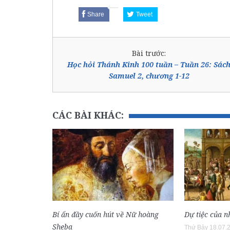
Share
Tweet
Bài trước:
Học hỏi Thánh Kinh 100 tuần – Tuần 26: Sác
Samuel 2, chương 1-12
CÁC BÀI KHÁC:
Bí ẩn đầy cuốn hút về Nữ hoàng
Dự tiệc của n
Sheba
Thứ Bảy 18.07.