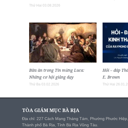
Thứ Hai 03.08.2026
Bữa ăn trong Tin mừng Luca:
Hỏi – đáp Th
Những cơ hội giảng dạy
E. Brown
Thứ Ba 03.02.2026
Thứ Hai 26.01.
TÒA GIÁM MỤC BÀ RỊA
Địa chỉ: 227 Cách Mạng Tháng Tám, Phường Phước Hiệp
Thành phố Bà Rịa, Tỉnh Bà Rịa Vũng Tàu.