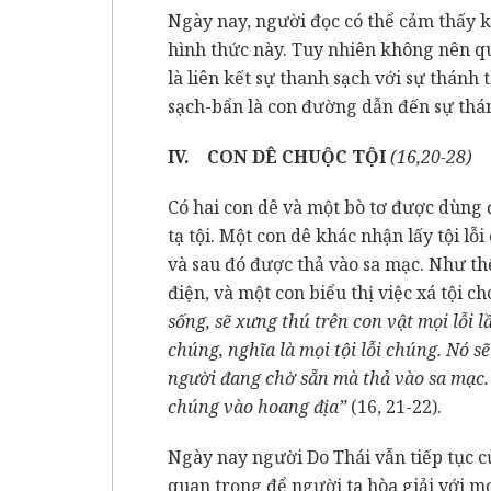
Ngày nay, người đọc có thể cảm thấy k
hình thức này. Tuy nhiên không nên q
là liên kết sự thanh sạch với sự thánh
sạch-bẩn là con đường dẫn đến sự thán
IV.
CON DÊ CHUỘC TỘI
(16,20-28)
Có hai con dê và một bò tơ được dùng để
tạ tội. Một con dê khác nhận lấy tội lỗ
và sau đó được thả vào sa mạc. Như thế
điện, và một con biểu thị việc xá tội c
sống, sẽ xưng thú trên con vật mọi lỗi 
chúng, nghĩa là mọi tội lỗi chúng. Nó sẽ
người đang chờ sẵn mà thả vào sa mạc.
chúng vào hoang địa”
(16, 21-22).
Ngày nay người Do Thái vẫn tiếp tục c
quan trọng để người ta hòa giải với m