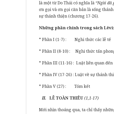
là một từ Do Thái có nghĩa là
“Ngài đã g
ơn gọi và ơn gọi căn bản là sống thánh
sự thánh thiện (chương 17-26).
Những phần chính trong sách Lêvi
* Phần I (1-7) : Nghi thức các lễ tế
* Phần II (8-10) : Nghi thức tấn phon
* Phần III (11-16) : Luật liên quan đến
* Phần IV (17-26) : Luật về sự thánh th
* Phần V (27) : Tóm kết
II.
LỄ TOÀN THIÊU
(1,1-17)
Mới nhìn thoáng qua, ta chỉ thấy những