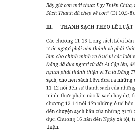
Bấy giờ con mới thưa: Lạy Thiên Chúa, n
Sách Thánh đã chép về con”
(Dt 10,5-8).
III.
THANH SẠCH THEO LỀ LUẬT
Các chương 11-16 trong sách Lêvi bàn 
“Các ngươi phải nên thánh và phải thán
làm cho chính mình ra ô uế vì các loài v
Đấng đã đưa ngươi từ đất Ai Cập lên, đ
ngươi phải thánh thiện vì Ta là Đấng 
sạch, cho nên sách Lêvi đưa ra những 
11-12 nói đến sự thanh sạch của nhữn
mình: thực phẩm nào là sạch hay dơ, tì
chương 13-14 nói đến những ô uế bên 
đến chuyện sạch bẩn của những gì từ c
dục. Chương 16 bàn đến Ngày xá tội, tứ
thiện.