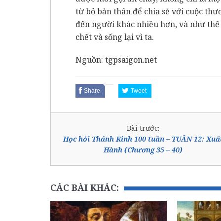
từ bỏ bản thân để chia sẻ với cuộc th
đến người khác nhiều hơn, và như thế
chết và sống lại vì ta.
Nguồn: tgpsaigon.net
Share
Tweet
Bài trước:
Học hỏi Thánh Kinh 100 tuần – TUẦN 12: Xuấ
Hành (Chương 35 – 40)
CÁC BÀI KHÁC: