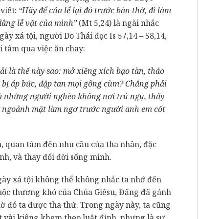
viết:
“Hãy để của lể lại đó trước bàn thờ, đi làm
 dâng lễ vật của mình”
(Mt 5,24) là ngài nhắc
ày xá tội, người Do Thái đọc Is 57,14 – 58,14,
i tâm qua việc ăn chay:
i là thế này sao: mở xiềng xích bạo tàn, tháo
i bị áp bức, đập tan mọi gông cùm? Chẳng phải
hà những người nghèo không nơi trú ngụ, thấy
ng ngoảnh mặt làm ngơ trước người anh em cốt
ân, quan tâm đến nhu cầu của tha nhân, đặc
h, và thay đổi đời sống mình.
gày xá tội không thể không nhắc ta nhớ đến
uộc thương khó của Chúa Giêsu, Đấng đã gánh
nhờ đó ta được tha thứ. Trong ngày này, ta cũng
t vài kiêng khem theo luật định, nhưng là sự