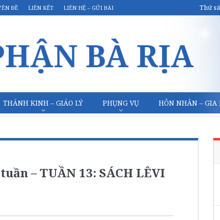
Thứ sá
YÊN ĐỀ
LIÊN KẾT
LIÊN HỆ – GỬI BÀI
THÁNH KINH – GIÁO LÝ
PHỤNG VỤ
HÔN NHÂN – GIA
 tuần – TUẦN 13: SÁCH LÊVI