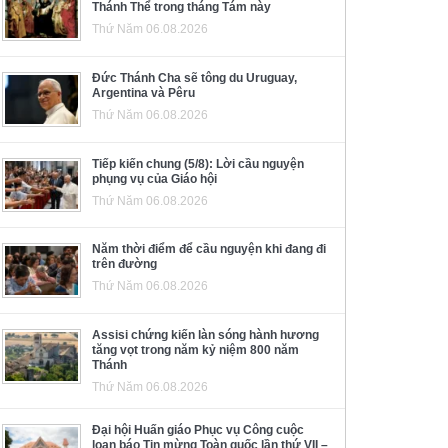
Thánh Thể trong tháng Tám này
Thứ Năm 06.08.2026
Đức Thánh Cha sẽ tông du Uruguay,
Argentina và Pêru
Thứ Năm 06.08.2026
Tiếp kiến chung (5/8): Lời cầu nguyện
phụng vụ của Giáo hội
Thứ Năm 06.08.2026
Năm thời điểm để cầu nguyện khi đang đi
trên đường
Thứ Năm 06.08.2026
Assisi chứng kiến làn sóng hành hương
tăng vọt trong năm kỷ niệm 800 năm
Thánh
Thứ Năm 06.08.2026
Đại hội Huấn giáo Phục vụ Công cuộc
loan báo Tin mừng Toàn quốc lần thứ VII –