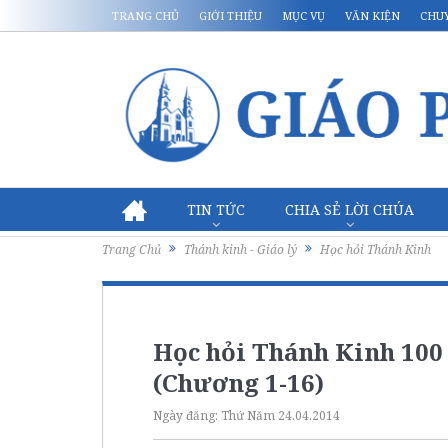
TRANG CHỦ
GIỚI THIỆU
MỤC VỤ
VĂN KIỆN
CHU
TIN TỨC
CHIA SẺ LỜI CHÚA
Trang Chủ
Thánh kinh - Giáo lý
Học hỏi Thánh Kinh
Học hỏi Thánh Kinh 100
(Chương 1-16)
Ngày đăng:
Thứ Năm 24.04.2014