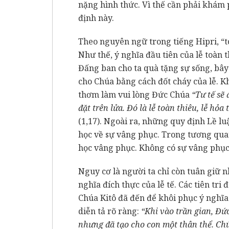
nặng hình thức. Vì thế cần phải khám
định này.
Theo nguyên ngữ trong tiếng Hipri, “to
Như thế, ý nghĩa đầu tiên của lễ toàn 
Đấng ban cho ta quà tặng sự sống, bây 
cho Chúa bằng cách đốt cháy của lễ. K
thơm làm vui lòng Đức Chúa
“Tư tế sẽ
đặt trên lửa. Đó là lễ toàn thiêu, lễ hỏ
(1,17). Ngoài ra, những quy định Lề l
học về sự vâng phục. Trong tương quan
học vâng phục. Không có sự vâng phục,
Nguy cơ là người ta chỉ còn tuân giữ 
nghĩa đích thực của lễ tế. Các tiên tri 
Chúa Kitô đã đến để khôi phục ý nghĩa 
diễn tả rõ ràng:
“Khi vào trần gian, Đức
nhưng đã tạo cho con một thân thể. Chúa