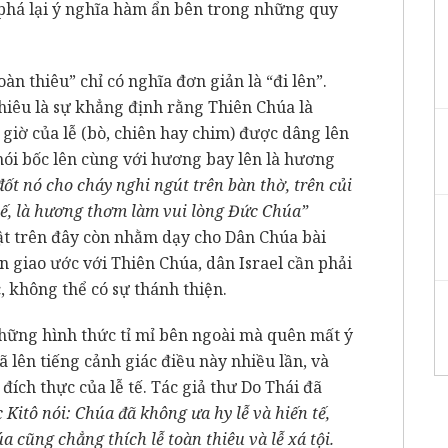
 phá lại ý nghĩa hàm ẩn bên trong những quy
àn thiêu” chỉ có nghĩa đơn giản là “đi lên”.
thiêu là sự khẳng định rằng Thiên Chúa là
giờ của lễ (bò, chiên hay chim) được dâng lên
hói bốc lên cùng với hương bay lên là hương
 đốt nó cho cháy nghi ngút trên bàn thờ, trên củi
a tế, là hương thơm làm vui lòng Đức Chúa”
uật trên đây còn nhằm dạy cho Dân Chúa bài
 giao ước với Thiên Chúa, dân Israel cần phải
 không thể có sự thánh thiện.
những hình thức tỉ mỉ bên ngoài mà quên mất ý
đã lên tiếng cảnh giác điều này nhiều lần, và
đích thực của lễ tế. Tác giả thư Do Thái đã
 Kitô nói: Chúa đã không ưa hy lễ và hiến tế,
 cũng chẳng thích lễ toàn thiêu và lễ xá tội.