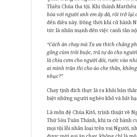
Thiên Chúa tha tội. Khi thánh Matthêu 
hòa với người anh em ấy đã, rồi trở lại
đến điều này. Đồng thời khi cử hành Ng
tức là nhấn mạnh đến việc canh tân nộ
“Cách ăn chay mà Ta ưa thích chẳng phả
gông cùm trói buộc, trả tự do cho ngườ
là chia cơm cho người đói, rước vào n
ai mình trần thì cho áo che thân, khô
nhục?”
Chay tịnh đích thực là ra khỏi bản th
biệt những người nghèo khổ và bất hạn
Là môn đệ Chúa Kitô, trình thuật về N
Thứ Sáu Tuần Thánh, khi ta cử hành c
mọi tội lỗi nhân loại trên vai Người, 
được mời gọi ăn chay, không chỉ là mộ