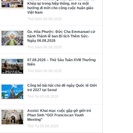
Khép lại trong hiệp thông, mở ra một
hướng đi mới cho công cuộc huấn giáo
Việt Nam
Thứ Năm 06.08.2026
Gx. Hòa Phước: Đức Cha Emmanuel cử
hành Thánh lễ ban Bí tích Thêm Sức-
Ngày 06.08.2026
Thứ Năm 06.08.2026
07.08.2026 – Thứ Sáu Tuần XVIII Thường
Niên
Thứ Năm 06.08.2026
Công bố bài hát chủ đề ngày Quốc tế Giới
trẻ 2027 tại Seoul
Thứ Tư 05.08.2026
Assisi: Khai mạc cuộc gặp gỡ giới trẻ
Phan Sinh “GO! Franciscan Youth
Meeting”
Thứ Tư 05.08.2026