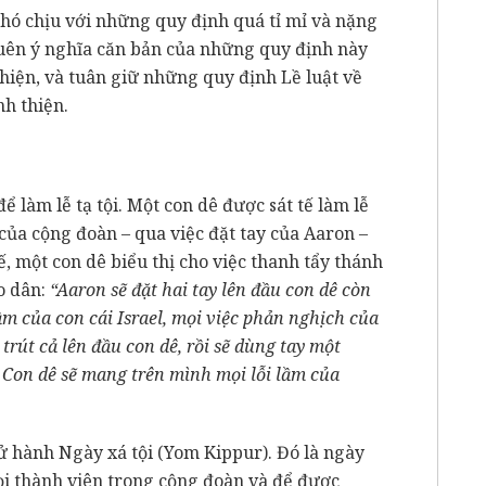
hó chịu với những quy định quá tỉ mỉ và nặng
uên ý nghĩa căn bản của những quy định này
 thiện, và tuân giữ những quy định Lề luật về
h thiện.
 làm lễ tạ tội. Một con dê được sát tế làm lễ
i của cộng đoàn – qua việc đặt tay của Aaron –
, một con dê biểu thị cho việc thanh tẩy thánh
ho dân:
“Aaron sẽ đặt hai tay lên đầu con dê còn
lầm của con cái Israel, mọi việc phản nghịch của
 trút cả lên đầu con dê, rồi sẽ dùng tay một
 Con dê sẽ mang trên mình mọi lỗi lầm của
ử hành Ngày xá tội (Yom Kippur). Đó là ngày
ọi thành viên trong cộng đoàn và để được