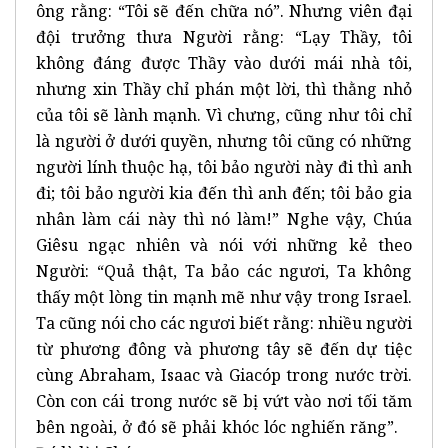
ông rằng: “Tôi sẽ đến chữa nó”. Nhưng viên đại
đội trưởng thưa Người rằng: “Lạy Thầy, tôi
không đáng được Thầy vào dưới mái nhà tôi,
nhưng xin Thầy chỉ phán một lời, thì thằng nhỏ
của tôi sẽ lành mạnh. Vì chưng, cũng như tôi chỉ
là người ở dưới quyền, nhưng tôi cũng có những
người lính thuộc hạ, tôi bảo người này đi thì anh
đi; tôi bảo người kia đến thì anh đến; tôi bảo gia
nhân làm cái này thì nó làm!” Nghe vậy, Chúa
Giêsu ngạc nhiên và nói với những kẻ theo
Người: “Quả thật, Ta bảo các ngươi, Ta không
thấy một lòng tin mạnh mẽ như vậy trong Israel.
Ta cũng nói cho các ngươi biết rằng: nhiều người
từ phương đông và phương tây sẽ đến dự tiệc
cùng Abraham, Isaac và Giacóp trong nước trời.
Còn con cái trong nước sẽ bị vứt vào nơi tối tăm
bên ngoài, ở đó sẽ phải khóc lóc nghiến răng”.