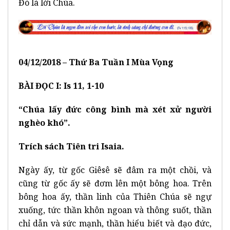
Đó là lời Chúa.
04
/
12
/2018 –
Thứ Ba Tuần I M
ùa
Vọng
BÀI ĐỌC I: Is 11, 1-10
“Chúa lấy đức công bình mà xét xử người
nghèo khó”.
Trích sách Tiên tri Isaia.
Ngày ấy, từ gốc Giêsê sẽ đâm ra một chồi, và
cũng từ gốc ấy sẽ đơm lên một bông hoa. Trên
bông hoa ấy, thần linh của Thiên Chúa sẽ ngự
xuống, tức thần khôn ngoan và thông suốt, thần
chỉ dẫn và sức mạnh, thần hiểu biết và đạo đức,