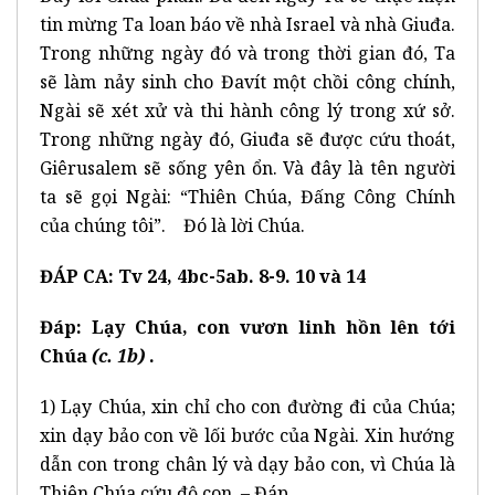
tin mừng Ta loan báo về nhà Israel và nhà Giuđa.
Trong những ngày đó và trong thời gian đó, Ta
sẽ làm nảy sinh cho Đavít một chồi công chính,
Ngài sẽ xét xử và thi hành công lý trong xứ sở.
Trong những ngày đó, Giuđa sẽ được cứu thoát,
Giêrusalem sẽ sống yên ổn. Và đây là tên người
ta sẽ gọi Ngài: “Thiên Chúa, Đấng Công Chính
của chúng tôi”. Đó là lời Chúa.
ĐÁP CA: Tv 24, 4bc-5ab. 8-9. 10 và 14
Đáp:
Lạy Chúa, con vươn linh hồn lên tới
Chúa
(c. 1b)
.
1) Lạy Chúa, xin chỉ cho con đường đi của Chúa;
xin dạy bảo con về lối bước của Ngài. Xin hướng
dẫn con trong chân lý và dạy bảo con, vì Chúa là
Thiên Chúa cứu độ con. – Đáp.