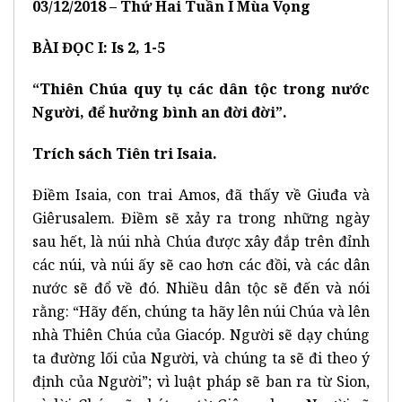
03
/
12
/2018 –
Thứ
Hai Tuần I
M
ùa
Vọng
BÀI ĐỌC I: Is 2, 1-5
“Thiên Chúa quy tụ các dân tộc trong nước
Người, để hưởng bình an đời đời”.
Trích sách Tiên tri Isaia.
Điềm Isaia, con trai Amos, đã thấy về Giuđa và
Giêrusalem. Điềm sẽ xảy ra trong những ngày
sau hết, là núi nhà Chúa được xây đắp trên đỉnh
các núi, và núi ấy sẽ cao hơn các đồi, và các dân
nước sẽ đổ về đó. Nhiều dân tộc sẽ đến và nói
rằng: “Hãy đến, chúng ta hãy lên núi Chúa và lên
nhà Thiên Chúa của Giacóp. Người sẽ dạy chúng
ta đường lối của Người, và chúng ta sẽ đi theo ý
định của Người”; vì luật pháp sẽ ban ra từ Sion,