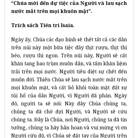
“Chúa mời đến dự tiệc của Người và lau sạch
nước mắt trên mọi khuôn mặt”.
Trích sách Tiên tri Isaia.
Ngày ấy, Chúa các đạo binh sẽ thết tất cả các dân
trên núi này một bữa tiệc đầy thịt rượu, thịt thì
béo, rượu thì ngon. Trên núi này, Người sẽ cất
khăn tang bao trùm muôn dân, và tấm khăn liệm
trải trên mọi nước. Người tiêu diệt sự chết đến
muôn đời. Thiên Chúa sẽ lau sạch nước mắt trên
mọi khuôn mặt, và cất bỏ khỏi toàn mặt đất sự
tủi hổ của dân Người, vì Người đã phán. Ngày
đó, người ta sẽ nói: Này đây Chúa chúng ta,
chúng ta đã chờ đợi Người, và Người sẽ cứu
chúng ta. Đây là Chúa, nơi Người, chúng ta đã tin
tưởng, chúng ta hãy hân hoan và vui mừng vì ơn
Người cứu độ, vì Chúa sẽ đặt tay của Người trên