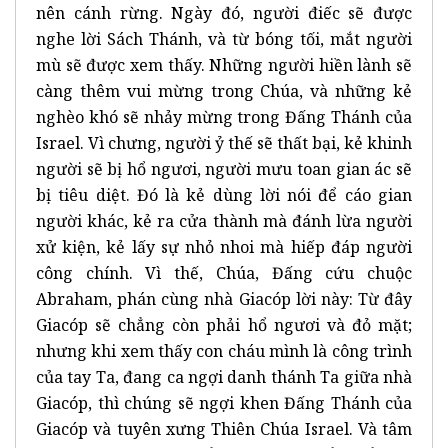
nên cánh rừng. Ngày đó, người điếc sẽ được
nghe lời Sách Thánh, và từ bóng tối, mắt người
mù sẽ được xem thấy. Những người hiền lành sẽ
càng thêm vui mừng trong Chúa, và những kẻ
nghèo khó sẽ nhảy mừng trong Đấng Thánh của
Israel. Vì chưng, người ỷ thế sẽ thất bại, kẻ khinh
người sẽ bị hổ ngươi, người mưu toan gian ác sẽ
bị tiêu diệt. Đó là kẻ dùng lời nói để cáo gian
người khác, kẻ ra cửa thành mà đánh lừa người
xử kiện, kẻ lấy sự nhỏ nhoi mà hiếp đáp người
công chính. Vì thế, Chúa, Đấng cứu chuộc
Abraham, phán cùng nhà Giacóp lời này: Từ đây
Giacóp sẽ chẳng còn phải hổ ngươi và đỏ mặt;
nhưng khi xem thấy con cháu mình là công trình
của tay Ta, đang ca ngợi danh thánh Ta giữa nhà
Giacóp, thì chúng sẽ ngợi khen Đấng Thánh của
Giacóp và tuyên xưng Thiên Chúa Israel. Và tâm