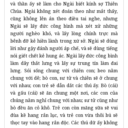
và thần ấy sẽ làm cho Ngài biết kính sợ Thiên
Chúa. Ngài không xét đoán theo như mắt thấy,
cũng không lên án theo điều tai nghe, nhưng
Ngài sẽ lấy đức công bình mà xét xử những
người nghèo khó, và lấy lòng chính trực mà
bênh đỡ kẻ hiền lành trong xứ sở. Ngài sẽ dùng
lời như gậy đánh người áp chế, và sẽ dùng tiếng
nói giết chết kẻ hung ác. Ngài lấy đức công bình
làm dây thắt lưng và lấy sự trung tín làm đai
lưng. Sói sống chung với chiên con; beo nằm
chung với dê; bò con, sư tử và chiên sẽ ở chung
với nhau; con trẻ sẽ dẫn dắt các thú ấy. Bò (cái)
và gấu (cái) sẽ ăn chung một nơi, các con của
chúng nằm nghỉ chung với nhau; sư tử cũng như
bò đều ăn cỏ khô. Trẻ con còn măng sữa sẽ vui
đùa kề hang rắn lục, và trẻ con vừa thôi bú sẽ
thọc tay vào hang rắn độc. Các thú dữ ấy không