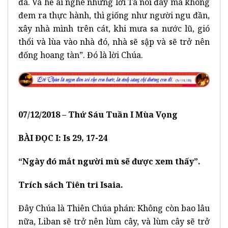
đá. Và hễ ai nghe những lời Ta nói đây mà không
đem ra thực hành, thì giống như người ngu đần,
xây nhà mình trên cát, khi mưa sa nước lũ, gió
thổi và lùa vào nhà đó, nhà sẽ sập và sẽ trở nên
đống hoang tàn”. Đó là lời Chúa.
0
7
/12/201
8 –
Thứ Sáu
Tuần I
Mùa Vọng
BÀI ĐỌC I: Is 29, 17-24
“Ngày đó mắt người mù sẽ được xem thấy”.
Trích sách Tiên tri Isaia.
Đây Chúa là Thiên Chúa phán: Không còn bao lâu
nữa, Liban sẽ trở nên lùm cây, và lùm cây sẽ trở