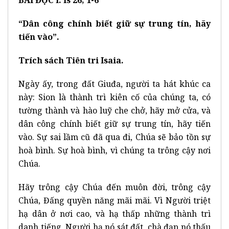
BÀI ĐỌC I: Is 26, 1-6
“Dân công chính biết giữ sự trung tín, hãy
tiến vào”.
Trích sách Tiên tri Isaia.
Ngày ấy, trong đất Giuđa, người ta hát khúc ca
này: Sion là thành trì kiên cố của chúng ta, có
tường thành và hào luỹ che chở, hãy mở cửa, và
dân công chính biết giữ sự trung tín, hãy tiến
vào. Sự sai lầm cũ đã qua đi, Chúa sẽ bảo tồn sự
hoà bình. Sự hoà bình, vì chúng ta trông cậy nơi
Chúa.
Hãy trông cậy Chúa đến muôn đời, trông cậy
Chúa, Đấng quyền năng mãi mãi. Vì Người triệt
hạ dân ở nơi cao, và hạ thấp những thành trì
danh tiếng, Người hạ nó sát đất, chà đạp nó thấu