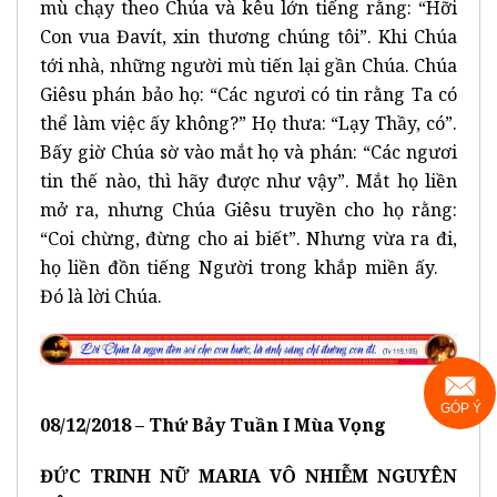
mù chạy theo Chúa và kêu lớn tiếng rằng: “Hỡi
Con vua Đavít, xin thương chúng tôi”. Khi Chúa
tới nhà, những người mù tiến lại gần Chúa. Chúa
Giêsu phán bảo họ: “Các ngươi có tin rằng Ta có
thể làm việc ấy không?” Họ thưa: “Lạy Thầy, có”.
Bấy giờ Chúa sờ vào mắt họ và phán: “Các ngươi
tin thế nào, thì hãy được như vậy”. Mắt họ liền
mở ra, nhưng Chúa Giêsu truyền cho họ rằng:
“Coi chừng, đừng cho ai biết”. Nhưng vừa ra đi,
họ liền đồn tiếng Người trong khắp miền ấy.
Đó là lời Chúa.
GÓP Ý
0
8
/12/201
8 –
Thứ Bảy Tuần I Mùa Vọng
ĐỨC TRINH NỮ MARIA VÔ NHIỄM NGUYÊN