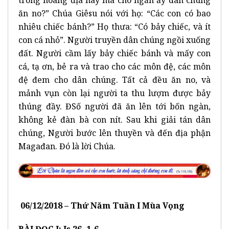
ăn no?” Chúa Giêsu nói với họ: “Các con có bao
nhiêu chiếc bánh?” Họ thưa: “Có bảy chiếc, và ít
con cá nhỏ”. Người truyền dân chúng ngồi xuống
đất. Người cầm lấy bảy chiếc bánh và mấy con
cá, tạ ơn, bẻ ra và trao cho các môn đệ, các môn
đệ đem cho dân chúng. Tất cả đều ăn no, và
mảnh vụn còn lại người ta thu lượm được bảy
thúng đầy. ĐSố người đã ăn lên tới bốn ngàn,
không kẻ đàn bà con nít. Sau khi giải tán dân
chúng, Người bước lên thuyền và đến địa phận
Magađan. Đó là lời Chúa.
0
6
/12/201
8 –
Thứ Năm Tuần I Mùa Vọn
g