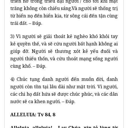
triển nở trong triều đại người / cho tới khi mặt
trăng không còn chiếu sáng.Và người sẽ thống trị
từ biển nọ đến biển kia, từ sông cái đến tận cùng
trái đất. – Đáp.
3) Vì người sẽ giải thoát kẻ nghèo khó khỏi tay
kẻ quyền thế, và sẽ cứu người bất hạnh không ai
giúp đỡ. Người sẽ thương xót kẻ yếu đuối và
người thiếu thốn, và cứu thoát mạng sống người
cùng khổ. – Đáp.
4) Chúc tụng danh người đến muôn đời, danh
người còn tồn tại lâu dài như mặt trời. Vì người,
các chi họ đất hứa sẽ được chúc phúc, và các dân
nước sẽ ca khen người. – Đáp.
ALLELUIA: Tv 84, 8
Alleluia, alleluia! – Lạy Chúa, xin tỏ lòng từ