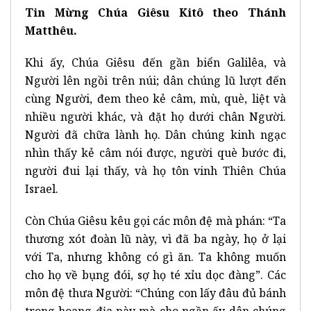
Tin Mừng Chúa Giêsu Kitô theo Thánh
Matthêu.
Khi ấy, Chúa Giêsu đến gần biển Galilêa, và
Người lên ngồi trên núi; dân chúng lũ lượt đến
cùng Người, đem theo kẻ câm, mù, què, liệt và
nhiều người khác, và đặt họ dưới chân Người.
Người đã chữa lành họ. Dân chúng kinh ngạc
nhìn thấy kẻ câm nói được, người què bước đi,
người đui lại thấy, và họ tôn vinh Thiên Chúa
Israel.
Còn Chúa Giêsu kêu gọi các môn đệ mà phán: “Ta
thương xót đoàn lũ này, vì đã ba ngày, họ ở lại
với Ta, nhưng không có gì ăn. Ta không muốn
cho họ về bụng đói, sợ họ té xỉu dọc đàng”. Các
môn đệ thưa Người: “Chúng con lấy đâu đủ bánh
trong hoang địa này mà cho ngần ấy dân chúng