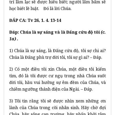
trí lầm lạc sẽ được hiểu biết; người lẩm bẩm sẽ
học biết lề luật. Đó là lời Chúa.
ĐÁP CA: Tv 26, 1. 4. 13-14
Đáp:
Chúa là sự sáng và là Đấng cứu độ tôi
(c.
1a)
.
1) Chúa là sự sáng, là Đấng cứu độ, tôi sợ chi ai?
Chúa là Đấng phù trợ đời tôi, tôi sợ gì ai? – Đáp.
2) Có một điều tôi xin Chúa, một điều tôi kiếm
tìm, đó là tôi được cư ngụ trong nhà Chúa suốt
đời tôi, hầu vui hưởng sự êm đềm của Chúa, và
chiêm ngưỡng thánh điện của Ngài. – Đáp.
3) Tôi tin rằng tôi sẽ được nhìn xem những ơn
lành của Chúa trong cõi nhân sinh. Hãy chờ đợi
Chúa, hãy sống can trường, hãy phấn khởi tâm