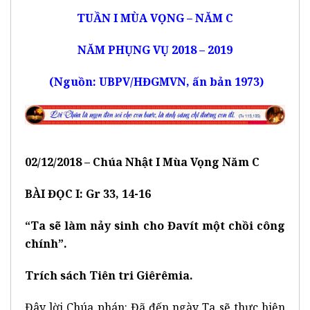
TUẦN I MÙA VỌNG – NĂM C
NĂM PHỤNG VỤ 2018 – 2019
(Nguồn: UBPV/HĐGMVN, ấn bản 1973)
02
/
12
/2018 –
Chúa Nhật I
Mùa
Vọng
Năm
C
BÀI ĐỌC I: Gr 33, 14-16
“Ta sẽ làm nảy sinh cho Đavít một chồi công
chính”.
Trích sách Tiên tri Giêrêmia.
Đây lời Chúa phán: Đã đến ngày Ta sẽ thực hiện