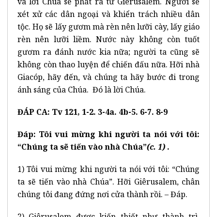
và lời Chúa sẽ phát ra từ Giêrusalem. Người sẽ
xét xử các dân ngoại và khiển trách nhiều dân
tộc. Họ sẽ lấy gươm mà rèn nên lưỡi cày, lấy giáo
rèn nên lưỡi liềm. Nước này không còn tuốt
gươm ra đánh nước kia nữa; người ta cũng sẽ
không còn thao luyện để chiến đấu nữa. Hỡi nhà
Giacóp, hãy đến, và chúng ta hãy bước đi trong
ánh sáng của Chúa. Đó là lời Chúa.
ĐÁP CA: Tv 121, 1-2. 3-4a. 4b-5. 6-7. 8-9
Đáp:
Tôi vui mừng khi người ta nói với tôi:
“Chúng ta sẽ tiến vào nhà Chúa”
(c. 1)
.
1) Tôi vui mừng khi người ta nói với tôi: “Chúng
ta sẽ tiến vào nhà Chúa”. Hỡi Giêrusalem, chân
chúng tôi đang đứng nơi cửa thành rồi. – Đáp.
2) Giêrusalem được kiến thiết như thành trì,