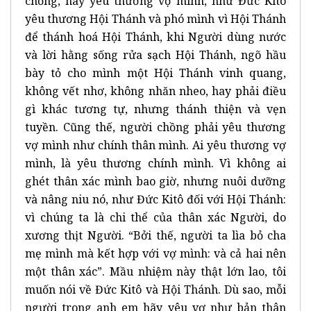
chồng, hãy yêu thương vợ mình, như Đức Kitô
yêu thương Hội Thánh và phó mình vì Hội Thánh
để thánh hoá Hội Thánh, khi Người dùng nước
và lời hằng sống rửa sạch Hội Thánh, ngõ hầu
bày tỏ cho mình một Hội Thánh vinh quang,
không vết nhơ, không nhăn nheo, hay phải điều
gì khác tương tự, nhưng thánh thiện và vẹn
tuyền. Cũng thế, người chồng phải yêu thương
vợ mình như chính thân mình. Ai yêu thương vợ
mình, là yêu thương chính mình. Vì không ai
ghét thân xác mình bao giờ, nhưng nuôi dưỡng
và nâng niu nó, như Đức Kitô đối với Hội Thánh:
vì chúng ta là chi thể của thân xác Người, do
xương thịt Người. “Bởi thế, người ta lìa bỏ cha
mẹ mình mà kết hợp với vợ mình: và cả hai nên
một thân xác”. Mầu nhiệm này thật lớn lao, tôi
muốn nói về Đức Kitô và Hội Thánh. Dù sao, mỗi
người trong anh em hãy yêu vợ như bản thân