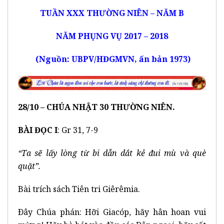
TUẦN XXX THƯỜNG NIÊN – NĂM B
NĂM PHỤNG VỤ 2017 – 2018
(Nguồn: UBPV/HĐGMVN, ấn bản 1973)
28/10 – CHÚA NHẬT 30 THƯỜNG NIÊN.
BÀI ĐỌC I
: Gr 31, 7-9
“Ta sẽ lấy l
ò
ng từ bi dẫn dắt kẻ đui mù và què
quặt”.
Bài trích sách Tiên tri Giêrêmia.
Ðây Chúa phán: Hỡi Giacóp, hãy hân hoan vui