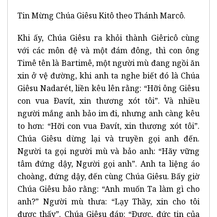
Tin Mừng Chúa Giêsu Kitô theo Thánh Marcô.
Khi ấy, Chúa Giêsu ra khỏi thành Giêricô cùng
với các môn đệ và một đám đông, thì con ông
Timê tên là Bartimê, một người mù đang ngồi ăn
xin ở vệ đường, khi anh ta nghe biết đó là Chúa
Giêsu Nadarét, liền kêu lên rằng: “Hỡi ông Giêsu
con vua Ðavít, xin thương xót tôi”. Và nhiều
người mắng anh bảo im đi, nhưng anh càng kêu
to hơn: “Hỡi con vua Ðavít, xin thương xót tôi”.
Chúa Giêsu dừng lại và truyền gọi anh đến.
Người ta gọi người mù và bảo anh: “Hãy vững
tâm đứng dậy, Người gọi anh”. Anh ta liệng áo
choàng, đứng dậy, đến cùng Chúa Giêsu. Bấy giờ
Chúa Giêsu bảo rằng: “Anh muốn Ta làm gì cho
anh?” Người mù thưa: “Lạy Thầy, xin cho tôi
được thấy”. Chúa Giêsu đáp: “Ðược, đức tin của