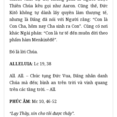
Thiên Chúa kêu gọi như Aaron. Cũng thế, Ðức
Kitô không tự dành lấy quyền làm thượng tế,
nhưng là Ðấng đã nói với Người rằng: “Con là
Con Cha, hôm nay Cha sinh ra Con”. Cũng có nơi
khác Ngài phán: “Con là tư tế đến muôn đời theo
phẩm hàm Menkixêđê”.
Ðó là lời Chúa.
ALLELUIA
: Lc 19, 38
All. All. – Chúc tụng Ðức Vua, Ðấng nhân danh
Chúa mà đến; bình an trên trời và vinh quang
trên các tầng trời. – All.
PHÚC ÂM
: Mc 10, 46-52
“Lạy Thầy, xin cho t
ô
i được thấy”.