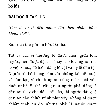
gieo; họ trở về trong hân hoan, vai mang những
bó lúa.
BÀI ĐỌC II
: Dt 5, 1-6
“Con là tư tế đến mu
ô
n đời theo phẩm h
à
m
Menkix
ê
đ
ê
“.
Bài trích thư gửi tín hữu Do-thái.
Tất cả các vị thượng tế được chọn giữa loài
người, nên được đặt lên thay cho loài người mà
lo việc Chúa, để hiến dâng lễ vật và hy lễ đền tội.
Người có thể thông cảm với những kẻ mê muội
và lầm lạc, vì chính người cũng mắc phải yếu
đuối tư bề. Vì thế, cũng như người phải dâng lễ
đền tội thay cho dân thế nào, thì người dâng lễ
đền tội cho chính mình như vậy. Không ai được
chiếm vinh dự đó, nhưng phải là người được