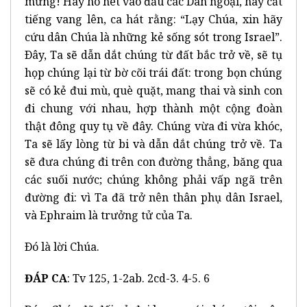
mừng! Hãy hò hét vào đầu các Dân ngoại, hãy cất
tiếng vang lên, ca hát rằng: “Lạy Chúa, xin hãy
cứu dân Chúa là những kẻ sống sót trong Israel”.
Ðây, Ta sẽ dẫn dắt chúng từ đất bắc trở về, sẽ tụ
họp chúng lại từ bờ cõi trái đất: trong bọn chúng
sẽ có kẻ đui mù, què quặt, mang thai và sinh con
đi chung với nhau, hợp thành một cộng đoàn
thật đông quy tụ về đây. Chúng vừa đi vừa khóc,
Ta sẽ lấy lòng từ bi và dẫn dắt chúng trở về. Ta
sẽ đưa chúng đi trên con đường thẳng, băng qua
các suối nước; chúng không phải vấp ngã trên
đường đi: vì Ta đã trở nên thân phụ dân Israel,
và Ephraim là trưởng tử của Ta.
Ðó là lời Chúa.
ĐÁP CA
: Tv 125, 1-2ab. 2cd-3. 4-5. 6