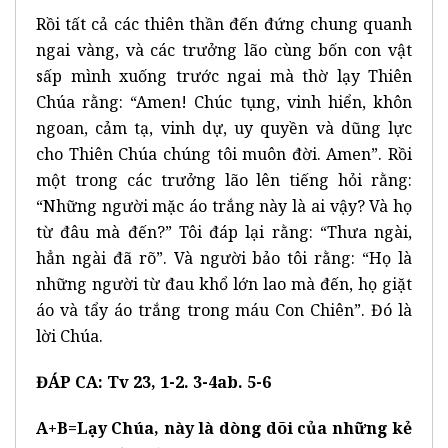
Rồi tất cả các thiên thần đến đứng chung quanh
ngai vàng, và các trưởng lão cùng bốn con vật
sấp mình xuống trước ngai mà thờ lạy Thiên
Chúa rằng: “Amen! Chúc tụng, vinh hiển, khôn
ngoan, cảm tạ, vinh dự, uy quyền và dũng lực
cho Thiên Chúa chúng tôi muôn đời. Amen”. Rồi
một trong các trưởng lão lên tiếng hỏi rằng:
“Những người mặc áo trắng này là ai vậy? Và họ
từ đâu mà đến?” Tôi đáp lại rằng: “Thưa ngài,
hẳn ngài đã rõ”. Và người bảo tôi rằng: “Họ là
những người từ đau khổ lớn lao mà đến, họ giặt
áo và tẩy áo trắng trong máu Con Chiên”. Đó là
lời Chúa.
ĐÁP CA: Tv 23, 1-2. 3-4ab. 5-6
A+B=
Lạy Chúa, này là dòng dõi của những kẻ