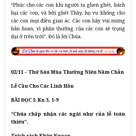
“Phúc cho các con khi người ta ghen ghét, bách
hại các con, và bởi ghét Thầy, họ vu khống cho
các con mọi điều gian ác. Các con hãy vui mừng
hân hoan, vì phần thưởng của các con sẽ trọng
đại ở trên trời”. Đó là lời Chúa.
02
/
11 –
Thứ Sáu
Mùa Thường Niên Năm
Chẵn
Lễ Cầu Cho Các Linh Hồn
BÀI ĐỌC I: Kn 3, 1-9
“Chúa chấp nhận các ngài như của lễ toàn
thiêu”.
Trích sách Khôn Ngoan.