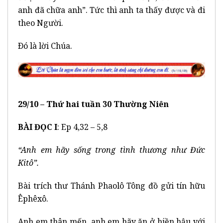
anh đã chữa anh”. Tức thì anh ta thấy được và đi
theo Người.
Ðó là lời Chúa.
29/10 – Thứ hai tuần 30 Thường Niên
BÀI ĐỌC I
: Ep 4,32 – 5,8
“Anh em hãy sống trong tình thương như Đức
Kitô”.
Bài trích thư Thánh Phaolô Tông đồ gửi tín hữu
Êphêxô.
Anh em thân mến, anh em hãy ăn ở hiền hậu với