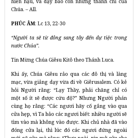
hiền hậu, và dạy bảo con những thánh chỉ của
Chúa. – All.
PHÚC ÂM
: Lc 13, 22-30
“Người ta sẽ từ đông sang tây đến dự tiệc trong
nước Chúa”.
Tin Mừng Chúa Giêsu Kitô theo Thánh Luca.
Khi ấy, Chúa Giêsu rảo qua các đô thị và làng
mạc, vừa giảng dạy vừa đi về Giêrusalem. Có kẻ
hỏi Người rằng: “Lạy Thầy, phải chăng chỉ có
một số ít sẽ được cứu độ?” Nhưng Người phán
cùng họ rằng: “Các ngươi hãy cố gắng vào qua
cửa hẹp, vì Ta bảo các ngươi biết: nhiều người sẽ
tìm vào mà không vào được. Khi chủ nhà đã vào
đóng cửa lại, thì lúc đó các ngươi đứng ngoài
mới gõ cửa mà rằng: “Thưa ngài, xin mở cửa cho