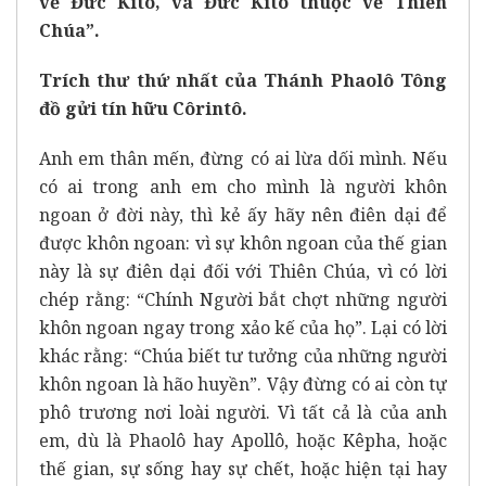
về Đức Kitô, và Đức Kitô thuộc về Thiên
Chúa”.
Trích thư thứ nhất của Thánh Phaolô Tông
đồ gửi tín hữu Côrintô.
Anh em thân mến, đừng có ai lừa dối mình. Nếu
có ai trong anh em cho mình là người khôn
ngoan ở đời này, thì kẻ ấy hãy nên điên dại để
được khôn ngoan: vì sự khôn ngoan của thế gian
này là sự điên dại đối với Thiên Chúa, vì có lời
chép rằng: “Chính Người bắt chợt những người
khôn ngoan ngay trong xảo kế của họ”. Lại có lời
khác rằng: “Chúa biết tư tưởng của những người
khôn ngoan là hão huyền”. Vậy đừng có ai còn tự
phô trương nơi loài người. Vì tất cả là của anh
em, dù là Phaolô hay Apollô, hoặc Kêpha, hoặc
thế gian, sự sống hay sự chết, hoặc hiện tại hay