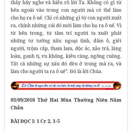
thảy hãy nghe và hiểu rõ lời Ta. Không có gì từ
bên ngoài vào trong con người mà có thể làm
cho họ ra ô uế. Chỉ có những gì từ con người xuất
ra, chính những cái đó mới làm cho họ ra ô uế. Vì
từ bên trong, từ tâm trí người ta xuất phát
những tư tưởng xấu: ngoại tình, dâm ô, giết
người, trộm cắp, tham lam, độc ác, xảo trá, lăng
loàn, ganh tị, vu khống, kiêu căng, ngông cuồng.
Tất cả những sự xấu đó đều ở trong mà ra, và
làm cho người ta ra ô uế”. Đó là lời Chúa.
03
/0
9
/2018
Thứ
Hai
Mùa Thường Niên Năm
Chẵn
BÀI ĐỌC I: 1 Cr 2, 1-5