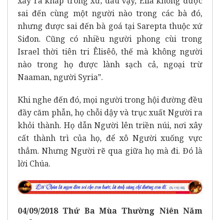
xảy ra khắp trong xứ; dầu vậy, Êlia không được
sai đến cùng một người nào trong các bà đó,
nhưng được sai đến bà goá tại Sarepta thuộc xứ
Siđon. Cũng có nhiều người phong cùi trong
Israel thời tiên tri Êlisêô, thế mà không người
nào trong họ được lành sạch cả, ngoại trừ
Naaman, người Syria”.
Khi nghe đến đó, mọi người trong hội đường đều
đầy căm phẫn, họ chỗi dậy và trục xuất Người ra
khỏi thành. Họ dẫn Người lên triền núi, nơi xây
cất thành trì của họ, để xô Người xuống vực
thẳm. Nhưng Người rẽ qua giữa họ mà đi. Đó là
lời Chúa.
04
/0
9
/2018
Thứ B
a
Mùa Thường Niên Năm