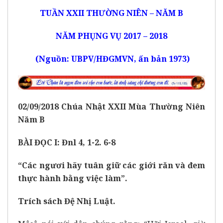
TUẦN XXII THƯỜNG NIÊN – NĂM B
NĂM PHỤNG VỤ 2017 – 2018
(Nguồn: UBPV/HĐGMVN, ấn bản 1973)
02
/0
9
/2018
Chúa Nhật XXII
Mùa Thường Niên
Năm
B
BÀI ĐỌC I: Đnl 4, 1-2. 6-8
“Các ngươi hãy tuân giữ các giới răn và đem
thực hành bằng việc làm”.
Trích sách Đệ Nhị Luật.