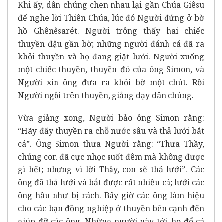
Khi ấy, dân chúng chen nhau lại gần Chúa Giêsu
để nghe lời Thiên Chúa, lúc đó Người đứng ở bờ
hồ Ghênêsarét. Người trông thấy hai chiếc
thuyền đậu gần bờ; những người đánh cá đã ra
khỏi thuyền và họ đang giặt lưới. Người xuống
một chiếc thuyền, thuyền đó của ông Simon, và
Người xin ông đưa ra khỏi bờ một chút. Rồi
Người ngồi trên thuyền, giảng dạy dân chúng.
Vừa giảng xong, Người bảo ông Simon rằng:
“Hãy đẩy thuyền ra chỗ nước sâu và thả lưới bắt
cá”. Ông Simon thưa Người rằng: “Thưa Thầy,
chúng con đã cực nhọc suốt đêm mà không được
gì hết; nhưng vì lời Thầy, con sẽ thả lưới”. Các
ông đã thả lưới và bắt được rất nhiều cá; lưới các
ông hầu như bị rách. Bấy giờ các ông làm hiệu
cho các bạn đồng nghiệp ở thuyền bên cạnh đến
giúp đỡ các ông. Những người này tới, họ đổ cá