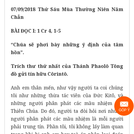
07
/0
9
/2018
Thứ
Sáu
Mùa Thường Niên Năm
Chẵn
BÀI ĐỌC I: 1 Cr 4, 1-5
“Chúa sẽ phơi bày những ý định của tâm
hồn”.
Trích thư thứ nhất của Thánh Phaolô Tông
đồ gửi tín hữu Côrintô.
Anh em thân mến, như vậy người ta coi chúng
tôi như những thừa tác viên của Đức Kitô, và
những người phân phát các mầu nhiệm của
Thiên Chúa. Do đó, người ta đòi hỏi nơi những
GÓP Ý
người phân phát các mầu nhiệm là mỗi người
phải trung tín. Phần tôi, tôi không lấy làm quan