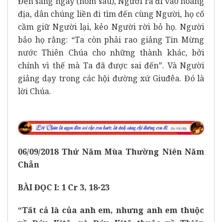
Đến sáng ngày (hôm sau), Người ra đi vào hoang
địa, dân chúng liền đi tìm đến cùng Người, họ cố
cầm giữ Người lại, kẻo Người rời bỏ họ. Người
bảo họ rằng: “Ta còn phải rao giảng Tin Mừng
nước Thiên Chúa cho những thành khác, bởi
chính vì thế mà Ta đã được sai đến”. Và Người
giảng dạy trong các hội đường xứ Giuđêa. Đó là
lời Chúa.
06
/0
9
/2018
Thứ
Năm
Mùa Thường Niên Năm
Chẵn
BÀI ĐỌC I: 1 Cr 3, 18-23
“Tất cả là của anh em, nhưng anh em thuộc