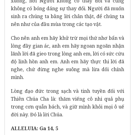
xuống, nơi Người không có thay đổi và cũng
không có bóng dáng sự thay đổi. Người đã muốn
sinh ra chúng ta bằng lời chân thật, để chúng ta
nên như của đầu mùa trong các tạo vật.
Cho nên anh em hãy khử trừ mọi thứ nhơ bẩn và
lòng đầy gian ác, anh em hãy ngoan ngoãn nhận
lãnh lời đã gieo trong lòng anh em, lời có sức cứu
độ linh hồn anh em. Anh em hãy thực thi lời đã
nghe, chứ đừng nghe suông mà lừa dối chính
mình.
Lòng đạo đức trong sạch và tinh tuyền đối với
Thiên Chúa Cha là: thăm viếng cô nhi quả phụ
trong cơn quẫn bách, và giữ mình khỏi mọi ô uế
đời này. Đó là lời Chúa.
ALLELUIA: Ga 14, 5