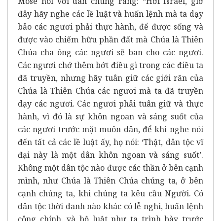
Môsê nói với dân chúng rằng: “Hỡi Israel, giờ
đây hãy nghe các lề luật và huấn lệnh mà ta dạy
bảo các ngươi phải thực hành, để được sống và
được vào chiếm hữu phần đất mà Chúa là Thiên
Chúa cha ông các ngươi sẽ ban cho các ngươi.
Các ngươi chớ thêm bớt điều gì trong các điều ta
đã truyền, nhưng hãy tuân giữ các giới răn của
Chúa là Thiên Chúa các ngươi mà ta đã truyền
dạy các ngươi. Các ngươi phải tuân giữ và thực
hành, vì đó là sự khôn ngoan và sáng suốt của
các ngươi trước mặt muôn dân, để khi nghe nói
đến tất cả các lề luật ấy, họ nói: ‘Thật, dân tộc vĩ
đại này là một dân khôn ngoan và sáng suốt’.
Không một dân tộc nào được các thần ở bên cạnh
mình, như Chúa là Thiên Chúa chúng ta, ở bên
cạnh chúng ta, khi chúng ta kêu cầu Người. Có
dân tộc thời danh nào khác có lễ nghi, huấn lệnh
công chính, và bộ luật như ta trình bày trước