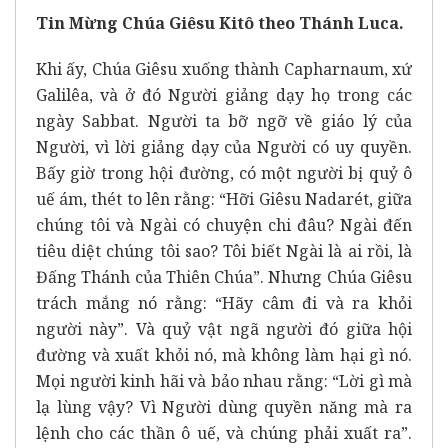
Tin Mừng Chúa Giêsu Kitô theo Thánh Luca.
Khi ấy, Chúa Giêsu xuống thành Capharnaum, xứ
Galilêa, và ở đó Người giảng dạy họ trong các
ngày Sabbat. Người ta bỡ ngỡ về giáo lý của
Người, vì lời giảng dạy của Người có uy quyền.
Bấy giờ trong hội đường, có một người bị quỷ ô
uế ám, thét to lên rằng: “Hỡi Giêsu Nadarét, giữa
chúng tôi và Ngài có chuyện chi đâu? Ngài đến
tiêu diệt chúng tôi sao? Tôi biết Ngài là ai rồi, là
Đấng Thánh của Thiên Chúa”. Nhưng Chúa Giêsu
trách mắng nó rằng: “Hãy câm đi và ra khỏi
người này”. Và quỷ vật ngã người đó giữa hội
đường và xuất khỏi nó, mà không làm hại gì nó.
Mọi người kinh hãi và bảo nhau rằng: “Lời gì mà
lạ lùng vậy? Vì Người dùng quyền năng mà ra
lệnh cho các thần ô uế, và chúng phải xuất ra”.