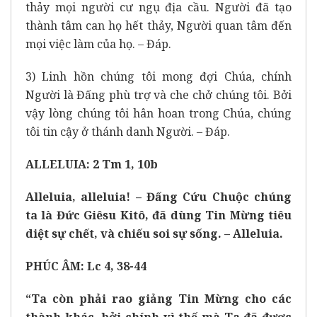
thảy mọi người cư ngụ địa cầu. Người đã tạo
thành tâm can họ hết thảy, Người quan tâm đến
mọi việc làm của họ. – Đáp.
3) Linh hồn chúng tôi mong đợi Chúa, chính
Người là Đấng phù trợ và che chở chúng tôi. Bởi
vậy lòng chúng tôi hân hoan trong Chúa, chúng
tôi tin cậy ở thánh danh Người. – Đáp.
ALLELUIA: 2 Tm 1, 10b
Alleluia, alleluia! – Đấng Cứu Chuộc chúng
ta là Đức Giêsu Kitô, đã dùng Tin Mừng tiêu
diệt sự chết, và chiếu soi sự sống. – Alleluia.
PHÚC ÂM: Lc 4, 38-44
“Ta còn phải rao giảng Tin Mừng cho các
thành khác, bởi chính vì thế mà Ta đã được