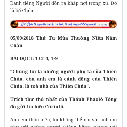
Danh tiếng Người đồn ra khắp nơi trong xứ. Đó
là lời Chúa.
05
/0
9
/2018
Thứ Tư
Mùa Thường Niên Năm
Chẵn
BÀI ĐỌC I: 1 Cr 3, 1-9
“Chúng tôi là những người phụ tá của Thiên
Chúa, còn anh em là cánh đồng của Thiên
Chúa, là toà nhà của Thiên Chúa”.
Trích thư thứ nhất của Thánh Phaolô Tông
đồ gửi tín hữu Côrintô.
Anh em thân mến, tôi không thể nói với anh em
như với những người thiêng liêng, nhưng với