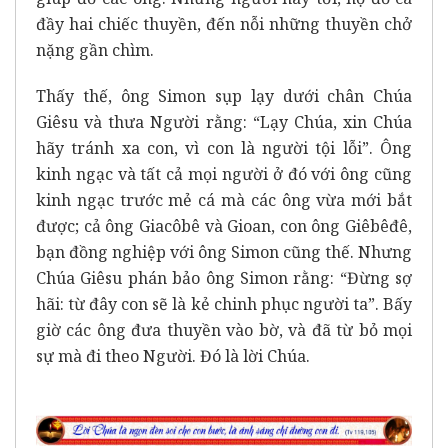
đầy hai chiếc thuyền, đến nỗi những thuyền chở
nặng gần chìm.
Thấy thế, ông Simon sụp lạy dưới chân Chúa
Giêsu và thưa Người rằng: “Lạy Chúa, xin Chúa
hãy tránh xa con, vì con là người tội lỗi”. Ông
kinh ngạc và tất cả mọi người ở đó với ông cũng
kinh ngạc trước mẻ cá mà các ông vừa mới bắt
được; cả ông Giacôbê và Gioan, con ông Giêbêđê,
bạn đồng nghiệp với ông Simon cũng thế. Nhưng
Chúa Giêsu phán bảo ông Simon rằng: “Đừng sợ
hãi: từ đây con sẽ là kẻ chinh phục người ta”. Bấy
giờ các ông đưa thuyền vào bờ, và đã từ bỏ mọi
sự mà đi theo Người. Đó là lời Chúa.