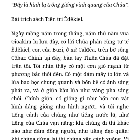
“Đ
â
y là hình lạ tr
ô
ng giống vinh quang của Ch
ú
a”.
Bài trích sách Tiên tri Êdêkiel.
Ngày mồng năm trong tháng, năm thứ năm vua
Gioakim bị lưu đày, có lời Chúa phán cùng tư tế
Êdêkiel, con của Buzi, ở xứ Calđêa, trên bờ sông
Côbar. Chính tại đây, bàn tay Thiên Chúa đã đặt
trên tôi. Tôi nhìn thấy có một cơn gió mạnh từ
phương bắc thổi đến. Có một đám mây to lớn và
lửa bao bọc chung quanh và bốn bề có ánh sáng
phát ra, và ở giữa bầu lửa như vàng pha sáng
chói. Chính giữa, có giống gì như bốn con vật
hình dáng giống như hình người. Và tôi nghe
tiếng cánh của chúng như tiếng nước lũ, như
tiếng của Chúa vạn năng; khi chúng đi thì khác
nào như đám đông người, như tiếng đạo quân:
khi chúng dừng lại thì chúng xếp cánh xuống. Vì