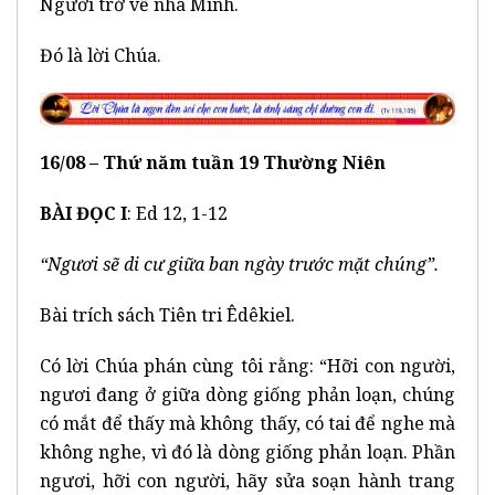
Người trở về nhà Mình.
Đó là lời Chúa.
16/08 – Thứ năm tuần 19 Thường Niên
BÀI ĐỌC I
: Ed 12, 1-12
“Ngươi sẽ di cư giữa ban ng
à
y trước mặt ch
ú
ng”.
Bài trích sách Tiên tri Êdêkiel.
Có lời Chúa phán cùng tôi rằng: “Hỡi con người,
ngươi đang ở giữa dòng giống phản loạn, chúng
có mắt để thấy mà không thấy, có tai để nghe mà
không nghe, vì đó là dòng giống phản loạn. Phần
ngươi, hỡi con người, hãy sửa soạn hành trang