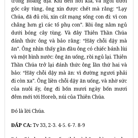
trong hoang địa. Khi đến nơi kia, và ngồi dưới
gốc cây tùng, ông xin được chết mà rằng: “Lạy
Chúa, đã đủ rồi, xin cất mạng sống con đi: vì con
chẳng hơn gì các tổ phụ con”. Rồi ông nằm ngủ
dưới bóng cây tùng. Và đây Thiên Thần Chúa
đánh thức ông và bảo rằng: “Hãy chỗi dậy mà
ăn”. Ông nhìn thấy gần đầu ông có chiếc bánh lùi
và một bình nước: ông ăn uống, rồi ngủ lại. Thiên
Thần Chúa trở lại đánh thức ông lần thứ hai và
bảo: “Hãy chỗi dậy mà ăn: vì đường ngươi phải
đi còn xa”. Ông liền chỗi dậy ăn uống, và nhờ sức
của nuôi ấy, ông đi bốn mươi ngày bốn mươi
đêm mới tới Horeb, núi của Thiên Chúa.
Đó là lời Chúa.
ĐÁP CA:
Tv 33, 2-3. 4-5. 6-7. 8-9