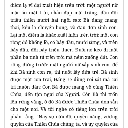
điềm lạ vĩ đại xuất hiện trên trời: một người nữ
mặc áo mặt trời, chân đạp mặt trăng, đầu đội
triều thiên mười hai ngôi sao: Bà đang mang
thai, kêu la chuyển bụng, và đau đớn sinh con.
Lại một điềm lạ khác xuất hiện trên trời: một con
rồng đỏ khổng lồ, có bảy đầu, mười sừng, và trên
bảy đầu, đội bảy triều thiên. Đuôi nó kéo đi một
phần ba tinh tú trên trời mà ném xuống đất. Con
rồng đứng trước mặt người nữ sắp sinh con, để
khi Bà sinh con ra, thì nuốt lấy đứa trẻ. Bà sinh
được một con trai, Đấng sẽ dùng roi sắt mà cai
trị muôn dân: Con Bà được mang về cùng Thiên
Chúa, đến tận ngai của Người. Còn Bà thì trốn
lên rừng vắng, ở đó Bà được Thiên Chúa dọn sẵn
cho một nơi. Và tôi nghe có tiếng lớn trên trời
phán rằng: “Nay sự cứu độ, quyền năng, vương
quyền của Thiên Chúa chúng ta, và uy quyền của