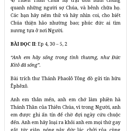
4) Thiên Thần Chúa hạ trại đồn binh chung
quanh những người sợ Chúa, và bênh chữa họ.
Các bạn hãy nếm thử và hãy nhìn coi, cho biết
Chúa thiện hảo nhường bao; phúc đức ai tìm
nương tựa ở nơi Người.
BÀI ĐỌC II
: Ep 4, 30 – 5, 2
“Anh em hãy sống trong tình thương, như Đức
Kitô đã sống”.
Bài trích thư Thánh Phaolô Tông đồ gửi tín hữu
Êphêxô.
Anh em thân mến, anh em chớ làm phiền hà
Thánh Thần của Thiên Chúa, vì trong Người, anh
em được ghi ấn tín để chờ đợi ngày cứu chuộc
đến. Anh em hãy loại ra khỏi anh em mọi thứ gay
gắt, tức giận, nóng nảy, dức lác, chửi rủa, cùng