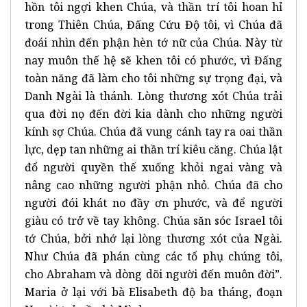
hồn tôi ngợi khen Chúa, và thần trí tôi hoan hỉ
trong Thiên Chúa, Đấng Cứu Độ tôi, vì Chúa đã
đoái nhìn đến phận hèn tớ nữ của Chúa. Này từ
nay muôn thế hệ sẽ khen tôi có phước, vì Đấng
toàn năng đã làm cho tôi những sự trọng đại, và
Danh Ngài là thánh. Lòng thương xót Chúa trải
qua đời nọ đến đời kia dành cho những người
kính sợ Chúa. Chúa đã vung cánh tay ra oai thần
lực, dẹp tan những ai thần trí kiêu căng. Chúa lật
đổ người quyền thế xuống khỏi ngai vàng và
nâng cao những người phận nhỏ. Chúa đã cho
người đói khát no đầy ơn phước, và để người
giàu có trở về tay không. Chúa săn sóc Israel tôi
tớ Chúa, bởi nhớ lại lòng thương xót của Ngài.
Như Chúa đã phán cùng các tổ phụ chúng tôi,
cho Abraham và dòng dõi người đến muôn đời”.
Maria ở lại với bà Elisabeth độ ba tháng, đoạn