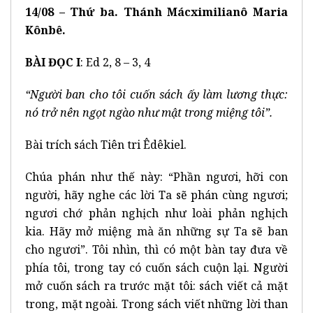
14/08 – Thứ ba. Thánh Mácximilianô Maria
Kônbê.
BÀI ĐỌC I
: Ed 2, 8 – 3, 4
“Người ban cho t
ô
i cuốn s
á
ch ấy l
à
m lương thực:
n
ó
trở n
ê
n ngọt ng
à
o như mật trong miệng t
ô
i”.
Bài trích sách Tiên tri Êdêkiel.
Chúa phán như thế này: “Phần ngươi, hỡi con
người, hãy nghe các lời Ta sẽ phán cùng ngươi;
ngươi chớ phản nghịch như loài phản nghịch
kia. Hãy mở miệng mà ăn những sự Ta sẽ ban
cho ngươi”. Tôi nhìn, thì có một bàn tay đưa về
phía tôi, trong tay có cuốn sách cuộn lại. Người
mở cuốn sách ra trước mặt tôi: sách viết cả mặt
trong, mặt ngoài. Trong sách viết những lời than