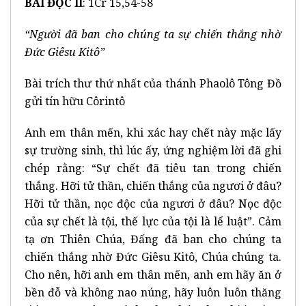
BÀI ĐỌC II
: 1Cr 15,54-58
“Người đã ban cho chúng ta sự chiến thắng nhờ
Đức Giêsu Kitô”
Bài trích thư thứ nhất của thánh Phaolô Tông Đồ
gửi tín hữu Côrintô
Anh em thân mến, khi xác hay chết này mặc lấy
sự trường sinh, thì lúc ấy, ứng nghiệm lời đã ghi
chép rằng: “Sự chết đã tiêu tan trong chiến
thắng. Hỡi tử thần, chiến thắng của ngươi ở đâu?
Hỡi tử thần, nọc độc của ngươi ở đâu? Nọc độc
của sự chết là tội, thế lực của tội là lể luật”. Cảm
tạ ơn Thiên Chúa, Đấng đã ban cho chúng ta
chiến thắng nhờ Đức Giêsu Kitô, Chúa chúng ta.
Cho nên, hỡi anh em thân mến, anh em hãy ăn ở
bền đỗ và không nao núng, hãy luôn luôn thăng