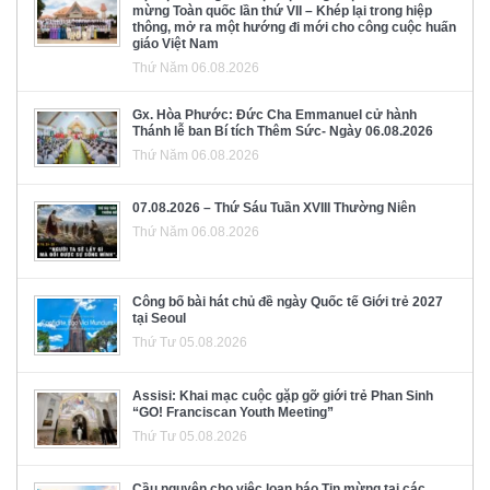
mừng Toàn quốc lần thứ VII – Khép lại trong hiệp
thông, mở ra một hướng đi mới cho công cuộc huấn
giáo Việt Nam
Thứ Năm 06.08.2026
Gx. Hòa Phước: Đức Cha Emmanuel cử hành
Thánh lễ ban Bí tích Thêm Sức- Ngày 06.08.2026
Thứ Năm 06.08.2026
07.08.2026 – Thứ Sáu Tuần XVIII Thường Niên
Thứ Năm 06.08.2026
Công bố bài hát chủ đề ngày Quốc tế Giới trẻ 2027
tại Seoul
Thứ Tư 05.08.2026
Assisi: Khai mạc cuộc gặp gỡ giới trẻ Phan Sinh
“GO! Franciscan Youth Meeting”
Thứ Tư 05.08.2026
Cầu nguyện cho việc loan báo Tin mừng tại các