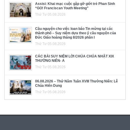
Assisi: Khai mạc cuộc gặp gỡ giới trẻ Phan Sinh
“GO! Franciscan Youth Meeting”
Thứ Tư 05.08.2026
Cầu nguyện cho việc loan báo Tin mừng tại các
thành phố – Suy niệm dựa theo ý cầu nguyện của
Đức Giáo hoàng tháng 8/2026 phần I
Thứ Tư 05.08.2026
CÁC BÀI SUY NIỆM LỜI CHÚA CHÚA NHẬT XIX
THƯỜNG NIÊN- A
Thứ Tư 05.08.2026
06.08.2026 – Thứ Năm Tuần XVIII Thường Niên: Lễ
Chúa Hiển Dung
Thứ Tư 05.08.2026