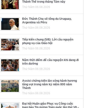
Thánh Thể trong tháng Tám này
Thứ Năm 06.08.2026
Đức Thánh Cha sẽ tông du Uruguay,
Argentina và Pêru
Thứ Năm 06.08.2026
Tiếp kiến chung (5/8): Lời cầu nguyện
phụng vụ của Giáo hội
Thứ Năm 06.08.2026
Năm thời điểm để cầu nguyện khi đang đi
trên đường
Thứ Năm 06.08.2026
Assisi chứng kiến làn sóng hành hương
tăng vọt trong năm kỷ niệm 800 năm
Thánh
Thứ Năm 06.08.2026
Đại hội Huấn giáo Phục vụ Công cuộc
loan báo Tin mừng Toàn quốc lần thứ VII –