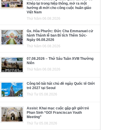
Khép lại trong hiệp thông, mở ra một
hướng đi mới cho công cuộc huấn giáo
Việt Nam
Thứ Năm 06.08.2026
Gx. Hòa Phước: Đức Cha Emmanuel cử
hành Thánh lễ ban Bí tích Thêm Sức-
Ngày 06.08.2026
Thứ Năm 06.08.2026
07.08.2026 – Thứ Sáu Tuần XVIII Thường
Niên
Thứ Năm 06.08.2026
Công bố bài hát chủ đề ngày Quốc tế Giới
trẻ 2027 tại Seoul
Thứ Tư 05.08.2026
Assisi: Khai mạc cuộc gặp gỡ giới trẻ
Phan Sinh “GO! Franciscan Youth
Meeting”
Thứ Tư 05.08.2026