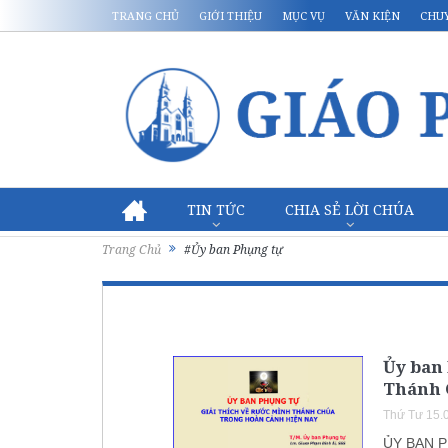
TRANG CHỦ
GIỚI THIỆU
MỤC VỤ
VĂN KIỆN
CHU
TIN TỨC
CHIA SẺ LỜI CHÚA
Trang Chủ
#Ủy ban Phụng tự
Ủy ban 
Thánh 
Thứ Tư 15.
ỦY BAN 