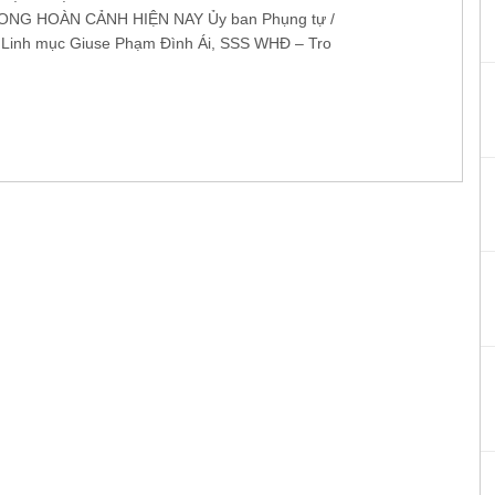
NG HOÀN CẢNH HIỆN NAY Ủy ban Phụng tự /
inh mục Giuse Phạm Đình Ái, SSS WHĐ – Tro