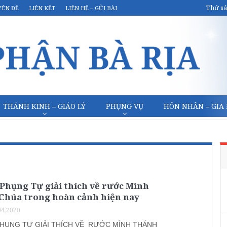
Thứ sá
YÊN ĐỀ
LIÊN KẾT
LIÊN HỆ – GỬI BÀI
THÁNH KINH – GIÁO LÝ
PHỤNG VỤ
HÔN NHÂN – GIA
Phụng Tự giải thích về rước Mình
Chúa trong hoàn cảnh hiện nay
04.2020
PHỤNG TỰ GIẢI THÍCH VỀ RƯỚC MÌNH THÁNH