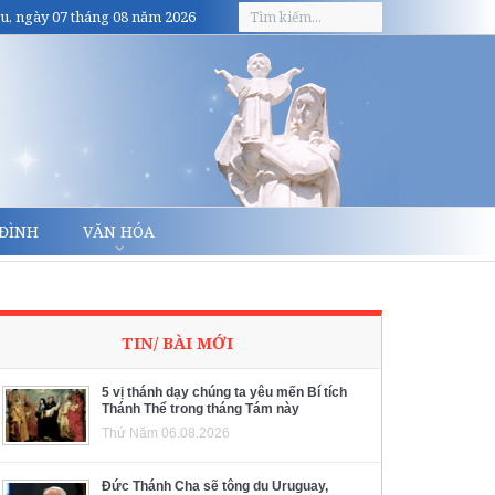
u, ngày 07 tháng 08 năm 2026
 ĐÌNH
VĂN HÓA
TIN/ BÀI MỚI
5 vị thánh dạy chúng ta yêu mến Bí tích
Thánh Thể trong tháng Tám này
Thứ Năm 06.08.2026
Đức Thánh Cha sẽ tông du Uruguay,