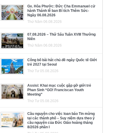
Gx. Hòa Phước: Đức Cha Emmanuel cử
hành Thánh lễ ban Bí tích Thêm Sức-
Ngày 06.08.2026
Thứ Năm 06.08.2026
07.08.2026 – Thứ Sáu Tuần XVIII Thường
Niên
Thứ Năm 06.08.2026
Công bố bài hát chủ đề ngày Quốc tế Giới
trẻ 2027 tại Seoul
Thứ Tư 05.08.2026
Assisi: Khai mạc cuộc gặp gỡ giới trẻ
Phan Sinh “GO! Franciscan Youth
Meeting”
Thứ Tư 05.08.2026
Cầu nguyện cho việc loan báo Tin mừng
tại các thành phố – Suy niệm dựa theo ý
cầu nguyện của Đức Giáo hoàng tháng
8/2026 phần I