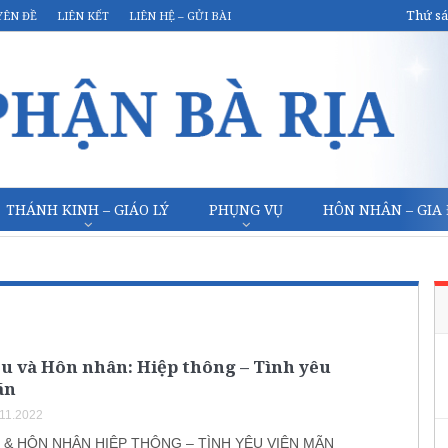
Thứ sá
YÊN ĐỀ
LIÊN KẾT
LIÊN HỆ – GỬI BÀI
THÁNH KINH – GIÁO LÝ
PHỤNG VỤ
HÔN NHÂN – GIA
u và Hôn nhân: Hiệp thông – Tình yêu
ãn
.11.2022
 & HÔN NHÂN HIỆP THÔNG – TÌNH YÊU VIÊN MÃN