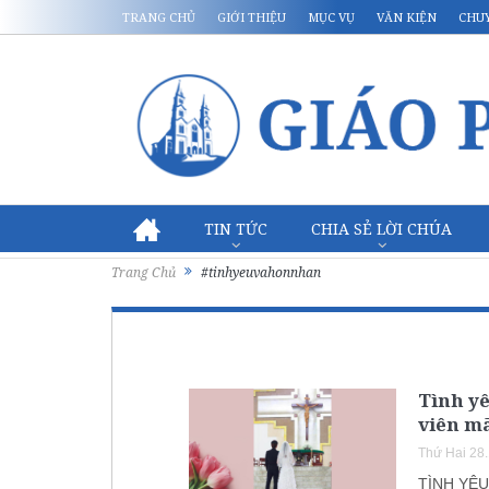
TRANG CHỦ
GIỚI THIỆU
MỤC VỤ
VĂN KIỆN
CHU
TIN TỨC
CHIA SẺ LỜI CHÚA
Trang Chủ
#tinhyeuvahonnhan
Tình yê
viên m
Thứ Hai 28
TÌNH YÊU