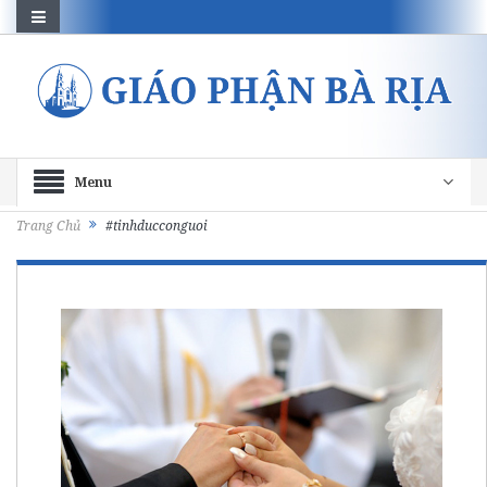
Menu
Trang Chủ
#tinhducconguoi