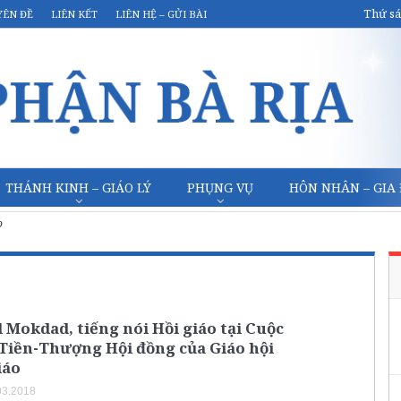
Thứ sá
YÊN ĐỀ
LIÊN KẾT
LIÊN HỆ – GỬI BÀI
THÁNH KINH – GIÁO LÝ
PHỤNG VỤ
HÔN NHÂN – GIA
o
l Mokdad, tiếng nói Hồi giáo tại Cuộc
Tiền-Thượng Hội đồng của Giáo hội
iáo
03.2018