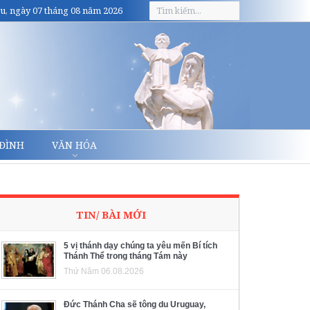
u, ngày 07 tháng 08 năm 2026
 ĐÌNH
VĂN HÓA
TIN/ BÀI MỚI
5 vị thánh dạy chúng ta yêu mến Bí tích
Thánh Thể trong tháng Tám này
Thứ Năm 06.08.2026
Đức Thánh Cha sẽ tông du Uruguay,