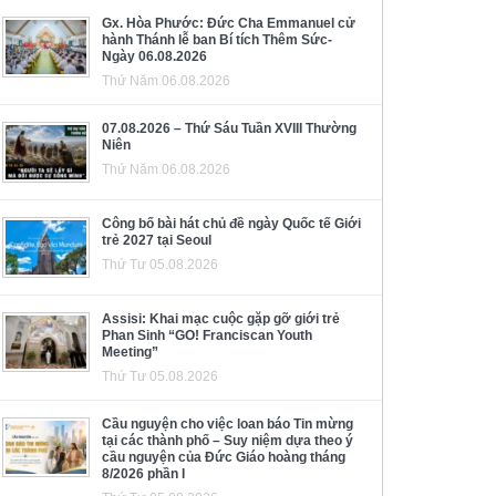
Gx. Hòa Phước: Đức Cha Emmanuel cử
hành Thánh lễ ban Bí tích Thêm Sức-
Ngày 06.08.2026
Thứ Năm 06.08.2026
07.08.2026 – Thứ Sáu Tuần XVIII Thường
Niên
Thứ Năm 06.08.2026
Công bố bài hát chủ đề ngày Quốc tế Giới
trẻ 2027 tại Seoul
Thứ Tư 05.08.2026
Assisi: Khai mạc cuộc gặp gỡ giới trẻ
Phan Sinh “GO! Franciscan Youth
Meeting”
Thứ Tư 05.08.2026
Cầu nguyện cho việc loan báo Tin mừng
tại các thành phố – Suy niệm dựa theo ý
cầu nguyện của Đức Giáo hoàng tháng
8/2026 phần I