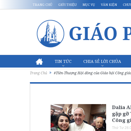
TRANG CHỦ
GIỚI THIỆU
MỤC VỤ
VĂN KIỆN
CHU
TIN TỨC
CHIA SẺ LỜI CHÚA
Trang Chủ
#Tiền-Thượng Hội đồng của Giáo hội Công giá
Dalia A
gặp gỡ 
Công g
Thứ Tư 28.