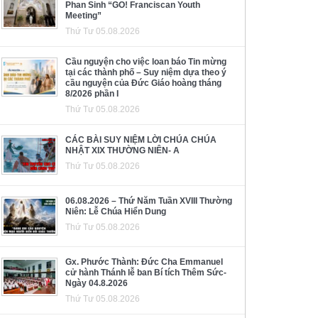
Phan Sinh “GO! Franciscan Youth
Meeting”
Thứ Tư 05.08.2026
Cầu nguyện cho việc loan báo Tin mừng
tại các thành phố – Suy niệm dựa theo ý
cầu nguyện của Đức Giáo hoàng tháng
8/2026 phần I
Thứ Tư 05.08.2026
CÁC BÀI SUY NIỆM LỜI CHÚA CHÚA
NHẬT XIX THƯỜNG NIÊN- A
Thứ Tư 05.08.2026
06.08.2026 – Thứ Năm Tuần XVIII Thường
Niên: Lễ Chúa Hiển Dung
Thứ Tư 05.08.2026
Gx. Phước Thành: Đức Cha Emmanuel
cử hành Thánh lễ ban Bí tích Thêm Sức-
Ngày 04.8.2026
Thứ Tư 05.08.2026