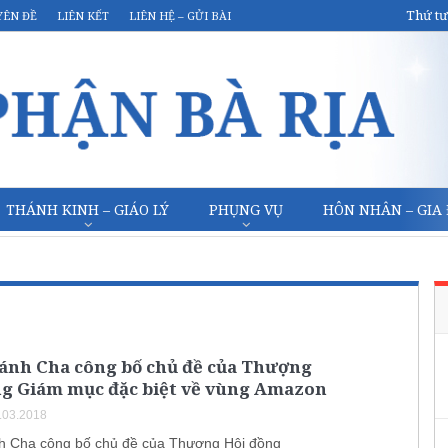
Thứ tư
YÊN ĐỀ
LIÊN KẾT
LIÊN HỆ – GỬI BÀI
THÁNH KINH – GIÁO LÝ
PHỤNG VỤ
HÔN NHÂN – GIA
ánh Cha công bố chủ đề của Thượng
ng Giám mục đặc biệt về vùng Amazon
.03.2018
 Cha công bố chủ đề của Thượng Hội đồng