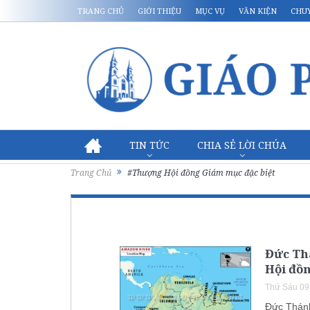
TRANG CHỦ
GIỚI THIỆU
MỤC VỤ
VĂN KIỆN
CHU
TIN TỨC
CHIA SẺ LỜI CHÚA
Trang Chủ
#Thượng Hội đồng Giám mục đặc biệt
Đức Th
Hội đồ
Thứ Sáu 09
Đức Thánh