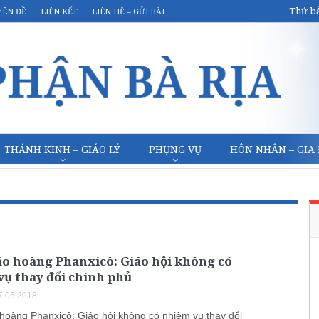
Thứ bả
YÊN ĐỀ
LIÊN KẾT
LIÊN HỆ – GỬI BÀI
THÁNH KINH – GIÁO LÝ
PHỤNG VỤ
HÔN NHÂN – GIA
áo hoàng Phanxicô: Giáo hội không có
ụ thay đổi chính phủ
7.05.2018
hoàng Phanxicô: Giáo hội không có nhiệm vụ thay đổi