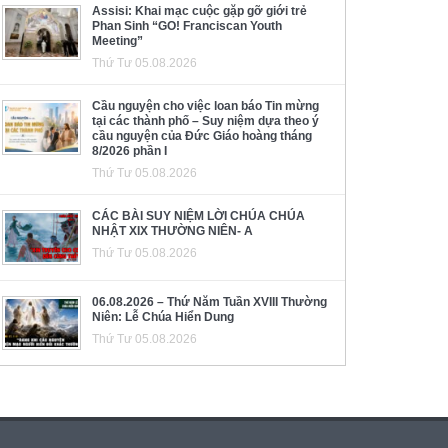
Assisi: Khai mạc cuộc gặp gỡ giới trẻ
Phan Sinh “GO! Franciscan Youth
Meeting”
Thứ Tư 05.08.2026
Cầu nguyện cho việc loan báo Tin mừng
tại các thành phố – Suy niệm dựa theo ý
cầu nguyện của Đức Giáo hoàng tháng
8/2026 phần I
Thứ Tư 05.08.2026
CÁC BÀI SUY NIỆM LỜI CHÚA CHÚA
NHẬT XIX THƯỜNG NIÊN- A
Thứ Tư 05.08.2026
06.08.2026 – Thứ Năm Tuần XVIII Thường
Niên: Lễ Chúa Hiển Dung
Thứ Tư 05.08.2026