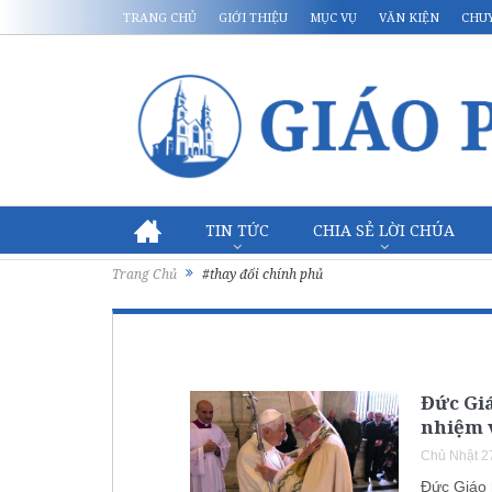
TRANG CHỦ
GIỚI THIỆU
MỤC VỤ
VĂN KIỆN
CHU
TIN TỨC
CHIA SẺ LỜI CHÚA
Trang Chủ
#thay đổi chính phủ
Đức Gi
nhiệm v
Chủ Nhật 2
Đức Giáo 