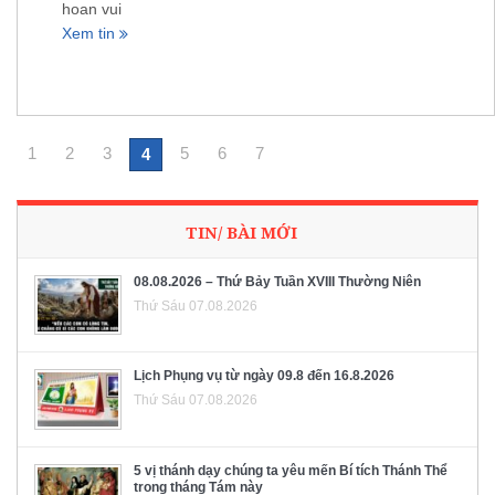
hoan vui
Xem tin
1
2
3
5
6
7
4
TIN/ BÀI MỚI
08.08.2026 – Thứ Bảy Tuần XVIII Thường Niên
Thứ Sáu 07.08.2026
Lịch Phụng vụ từ ngày 09.8 đến 16.8.2026
Thứ Sáu 07.08.2026
5 vị thánh dạy chúng ta yêu mến Bí tích Thánh Thể
trong tháng Tám này