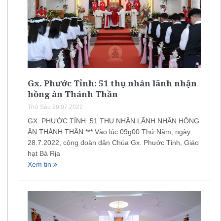
Gx. Phước Tỉnh: 51 thụ nhân lãnh nhận
hồng ân Thánh Thần
Thứ Sáu 29.07.2022
GX. PHƯỚC TỈNH: 51 THỤ NHÂN LÃNH NHẬN HỒNG
ÂN THÁNH THẦN *** Vào lúc 09g00 Thứ Năm, ngày
28.7.2022, cộng đoàn dân Chúa Gx. Phước Tỉnh, Giáo
hạt Bà Rịa
Xem tin