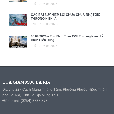
Thứ Tư 05.08.2026
CÁC BÀI SUY NIỆM LỜI CHÚA CHÚA NHẬT XIX
THƯỜNG NIÊN- A
Thứ Tư 05.08.2026
06.08.2026 – Thứ Năm Tuần XVIII Thường Niên: Lễ
Chúa Hiển Dung
Thứ Tư 05.08.2026
TÒA GIÁM MỤC BÀ RỊA
Địa chỉ: 227 Cách Mạng Tháng Tám, Phường Phước Hiệp, Thành
phố Bà Rịa, Tỉnh Bà Rịa Vũng Tàu.
Điện thoại: (0254) 3737 873